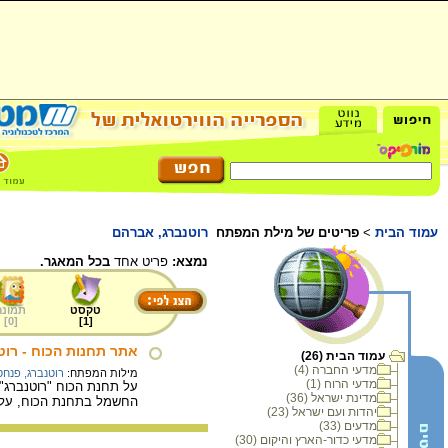
עמוד הבית
>
פריטים של מילת המפתח
רוטנברג, אברהם
נמצא:
פריט אחד
בכל המאגר.
טקסט
תמונה
]
0
[
]
1
[
אתר תחנות הכוח - רוט
עמוד הבית (26)
מדעי החברה (4)
מילות המפתח:
רוטנברג, פנחס
מדעי הרוח (1)
על תחנת הכוח "רוטנברג"
מדינת ישראל (36)
החשמל בתחנת הכוח, על 
יהדות ועם ישראל (23)
מדעים (33)
מדעי כדור-הארץ והיקום (30)