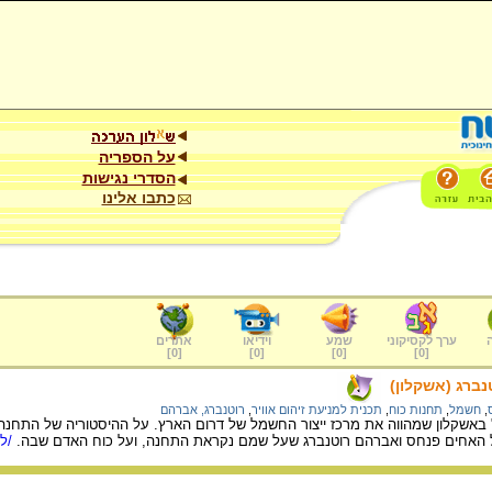
על הספריה
הסדרי נגישות
כתבו אלינו
ערך לקסיקוני
שמע
וידיאו
אתרים
]
0
[
]
0
[
]
0
[
]
0
[
נברג (אשקלון)
,
חשמל
,
תחנות כוח
,
תכנית למניעת זיהום אוויר
,
רוטנברג, אברהם
 באשקלון שמהווה את מרכז ייצור החשמל של דרום הארץ. על ההיסטוריה של התחנה,
האחים פנחס ואברהם רוטנברג שעל שמם נקראת התחנה, ועל כוח האדם שבה.
/למ