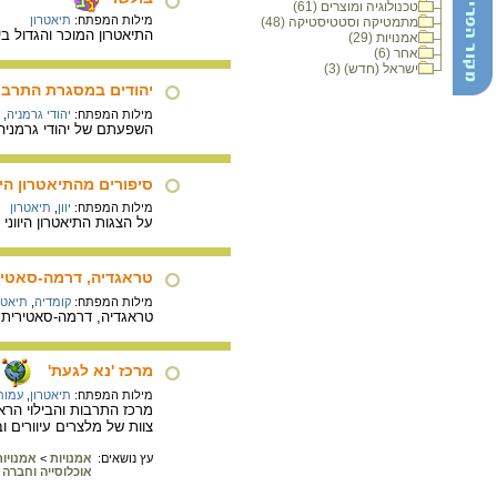
טכנולוגיה ומוצרים (61)
מילות המפתח:
תיאטרון
מתמטיקה וסטטיסטיקה (48)
התיאטרון המוכר והגדול בי
אמנויות (29)
אחר (6)
ישראל (חדש) (3)
יהודים במסגרת התרבות
מילות המפתח:
יהודי גרמניה
,
השפעתם של יהודי גרמניה 
סיפורים מהתיאטרון היוו
מילות המפתח:
יוון
,
תיאטרון
על הצגות התיאטרון היווני 
טראגדיה, דרמה-סאטיר
מילות המפתח:
קומדיה
,
תיאטר
טראגדיה, דרמה-סאטירית וק
מרכז 'נא לגעת'
מילות המפתח:
תיאטרון
,
עמות
מרכז התרבות והבילוי הרא
צוות של מלצרים עיוורים 
עץ נושאים:
אמנויות
>
אמנויו
אוכלוסייה וחברה