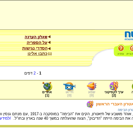
על הספריה
הסדרי נגישות
כתבו אלינו
1
-
2
דפים
ערך לקסיקוני
שמע
וידיאו
אתרים
]
1
[
]
0
[
]
0
[
]
2
[
טרון העברי הראשון
רון הבימה
מורה לעברית, נחום צמח, אוהד מושב
ה הייתה "הדיבוק", הצגה שהועלתה במשך 40 שנה בארץ ובחו"ל.
/למידע 