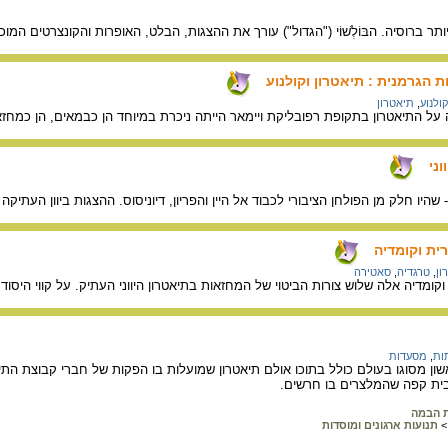
ותר ברוסיה. הבּוֹלְשׁוֹי ("הגדול") עורך את ההצגות, הבלט, האופרות והקונצרטים המ
 הגרמנית : תיאטרון וקולנוע
קולנוע
,
תיאטרון
על התיאטרון בתקופת רפובליקת ויימאר הייתה ניכרת במיוחד הן כבמאים, הן כמחז
ני
- שהיו חלק מן הפולחן הציבורי לכבוד אל היין והפריון, דיוניסוס. ההצגות ביוון העתיק
ית וקומדיה
ון
,
טרגדיה
,
סאטירה
ומדיה אלה שלוש צורות הביטוי של המחזאות בתיאטרון היווני העתיק. על קווי היסוד
ות
,
מסעדות
שון מסוגו בעולם כולל בתוכו אולם תיאטרון שמועלות בו הפקות של חברי קבוצת הת
ובית קפה שהמלצרים בו חרשים.
ת הבמה
>
תנועות ארגונים ומוסדות