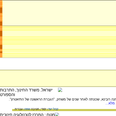
ע של תיאטרון, הקים את "הבימה" במוסקבה ב-1917 ,עם מנחם גנסין וחנה רובינא, שכונתה לאחר שנים של משחק, "הגברת הראשונה של התיאטרון".
מלא...
קהל יעד:
יסודי,
חטיבה
שפה:
עברית