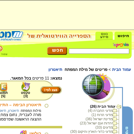
עמוד הבית
>
פריטים של מילת המפתח
תיאטרון
נמצאו:
11 פריטים
בכל המאגר.
טקסט
תמונה
]
5
[
]
3
[
תיאטרון הבימה – התיא
עמוד הבית (26)
מדעי החברה (4)
מילות המפתח:
תיאטרון
,
תיאט
מדעי הרוח (1)
מדינת ישראל (36)
ההצגה הראשונה שפרסמה את הבימ
יהדות ועם ישראל (23)
מדעים (33)
מדעי כדור-הארץ והיקום (30)
בולשוי