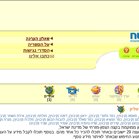
על הספריה
הסדרי נגישות
כתבו אלינו
ערך לקסיקוני
שמע
וידיאו
אתרים
]
1
[
]
0
[
]
0
[
]
0
[
ליון
,
סאסא (קיבוץ)
,
כפר גלעדי (קיבוץ)
,
יראון (קיבוץ)
,
דפנה (קיבוץ)
,
חולתה (קיבוץ)
,
אילת השחר (קיבו
ם (קיבוץ)
,
כפר הנשיא (קיבוץ)
,
כפר סאלד (קיבוץ)
,
להבות הבשן (קיבוץ)
,
מלכיה (קיבוץ)
,
מנרה (קי
בעון (קיבוץ)
,
קדרים (קיבוץ)
,
שדה נחמיה (קיבוץ)
,
שמיר (קיבוץ)
,
שניר (קיבוץ)
ון ממוקמת בקצה הצפון-מזרחי של מדינת ישראל,
באזור "אצבע הגליל". למועצה 29 יישובים ובאתר תוכלו להכיר כל אחד מהם. בנוסף תוכלו לקבל 
נוע החיפוש שבאתר לאיתור מידע נוסף.