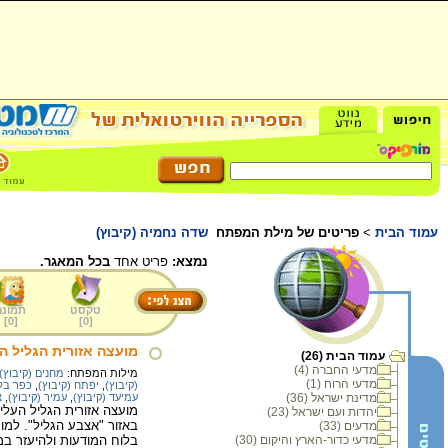
עמוד הבית
>
פריטים של מילת המפתח
שדה נחמיה (קיבוץ)
נמצא:
פריט אחד
בכל המאגר.
טקסט
תמונה
]
0
[
]
0
[
מועצה אזורית הגליל הע
עמוד הבית (26)
מדעי החברה (4)
מילות המפתח:
מחנים (קיבוץ)
מדעי הרוח (1)
(קיבוץ)
,
יפתח (קיבוץ)
,
כפר בלו
מדינת ישראל (36)
עמיעד (קיבוץ)
,
עמיר (קיבוץ)
,
צ
מועצה אזורית הגליל העלי
יהדות ועם ישראל (23)
מדעים (33)
מדעי כדור-הארץ והיקום (30)
בלוח המודעות ולהיעזר במ