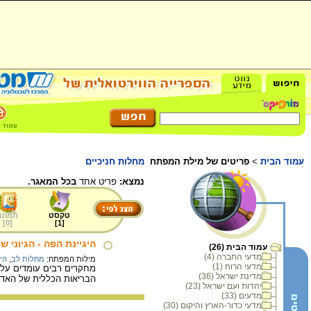
עמוד הבית
>
פריטים של מילת המפתח
מחלות חניכיים
נמצא:
פריט אחד
בכל המאגר.
טקסט
תמונה
]
0
[
]
1
[
היגיינת הפה - הגיוני ש
עמוד הבית (26)
מדעי החברה (4)
מילות המפתח:
מחלות לב
,
היג
מדעי הרוח (1)
מחקרים רבים עומדים על ה
מדינת ישראל (36)
הבריאות הכללית של האדם
יהדות ועם ישראל (23)
מדעים (33)
מדעי כדור-הארץ והיקום (30)