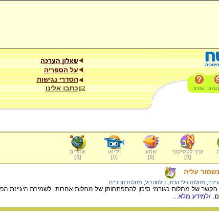
על הספריה
הסדרי נגישות
כתבו אלינו
ערך לקסיקוני
שמע
וידיאו
אתרים
]
0
[
]
0
[
]
0
[
]
0
[
נשמור עליה
יינה
,
מחלות כלי הדם
,
כולסטרול
,
מחלות חניכיים
קשר של מחלות כגורמי סיכון להתפתחותן של מחלות אחרות. לשמירת היגיינת הפה ול
.
/למידע מלא...