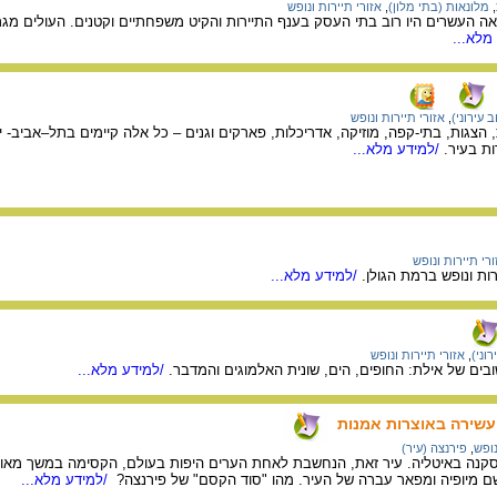
,
מלונאות (בתי מלון)
,
אזורי תיירות ונופש
 העשרים היו רוב בתי העסק בענף התיירות והקיט משפחתיים וקטנים. העולים מגרמ
מלא...
 עירוני)
,
אזורי תיירות ונופש
, הצגות, בתי-קפה, מוזיקה, אדריכלות, פארקים וגנים – כל אלה קיימים בתל–אביב- י
ות בעיר.
/למידע מלא...
ורי תיירות ונופש
ות ונופש ברמת הגולן.
/למידע מלא...
רוני)
,
אזורי תיירות ונופש
ובים של אילת: החופים, הים, שונית האלמוגים והמדבר.
/למידע מלא...
העשירה באוצרות אמנות
נופש
,
פירנצה (עיר)
סקנה באיטליה. עיר זאת, הנחשבת לאחת הערים היפות בעולם, הקסימה במשך מאות ש
 מיופיה ומפאר עברה של העיר. מהו "סוד הקסם" של פירנצה?
/למידע מלא...