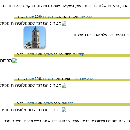
ניה, שהיו מורגלים בתרבות נופש, השקיעו מיוזמתם ומהונם בהקמת פנסיונים, בתי
קהל יעד:
תיכון,
תיכון ומעלה
תאריך:
1990
שפה:
עברית
פו בשפע, ואין פלא שתיירים נמשכים
קהל יעד:
יסודי,
חטיבה
תאריך:
2008
שפה:
עברית
קהל יעד:
יסודי,
חטיבה,
תיכון
תאריך:
1998
שפה:
עברית
קהל יעד:
כולם
תאריך:
2006
שפה:
עברית
נים סופרים ומשוררים רבים, אשר שיבחו והיללו אותה ביצירותיהם. תיירים מכל