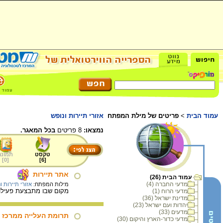
עמוד הבית
>
פריטים של מילת המפתח
אזורי תיירות ונופש
נמצאו:
8 פריטים
בכל המאגר.
טקסט
תמונה
]
0
[
]
6
[
אתר תיירות
עמוד הבית (26)
מדעי החברה (4)
מילות המפתח:
אזורי תיירות ו
מקום שבו מתבצעת פעילות 
מדעי הרוח (1)
מדינת ישראל (36)
יהדות ועם ישראל (23)
מדעים (33)
תרומת העלייה ממרכז 
מדעי כדור-הארץ והיקום (30)