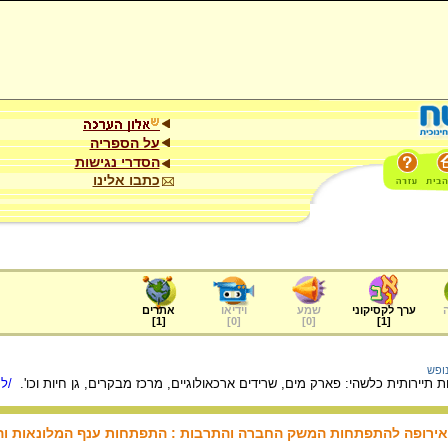
על הספריה
הסדרי נגישות
כתבו אלינו
ערך לקסיקוני
שמע
וידיאו
אתרים
]
1
[
]
0
[
]
0
[
]
1
[
נופש
תיירותית כלשהי: פארק מים, שרידים ארכאולוגיים, מרכז מבקרים, גן חיות וכו'.
/למ
אירופה להתפתחות המשק החברה והתרבות : התפתחות ענף המלונאות וה