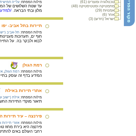
טכנולוגיה ומוצרים (61)
מילות המפתח:
עלייה חמישית
עד שנות השלושים של המאה
מתמטיקה וסטטיסטיקה (48)
אמנויות (29)
מלון ובתי הבראה.
/למידע 
אחר (6)
ישראל (חדש) (3)
תיירות בתל אביב- יפו
מילות המפתח:
תל-אביב (יישוב
חוף ים, תערוכות מעניינות
לבוא ולבקר בה. על התייר
רמת הגולן
מילות המפתח:
רמת הגולן
,
אז
המידע בדף זה עוסק בתייר
אתרי תיירות באילת
מילות המפתח:
אילת (יישוב עי
תיאור מוקדי התיירות החש
פירנצה – עיר תיירות 
מילות המפתח:
אזורי תיירות ו
פירנצה היא בירת מחוז טו
רחבי העולם באים להתרשם