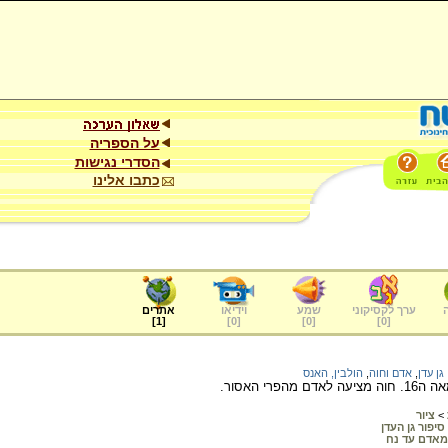
על הספריה
הסדרי נגישות
כתבו אלינו
ערך לקסיקוני
שמע
וידיאו
אתרים
]
1
[
]
0
[
]
0
[
]
0
[
גן עדן
,
אדם וחוה
,
הולבין, האנס
פרי האסור.
>
ציור
סיפור גן העדן
מאדם עד נח