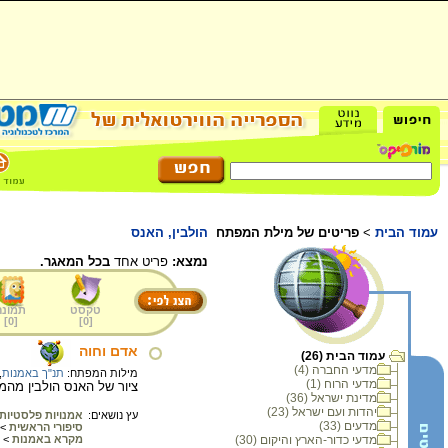
עמוד הבית
>
פריטים של מילת המפתח
הולבין, האנס
נמצא:
פריט אחד
בכל המאגר.
טקסט
תמונה
]
0
[
]
0
[
אדם וחוה
עמוד הבית (26)
מדעי החברה (4)
מילות המפתח:
תנ"ך באמנות
,
מדעי הרוח (1)
ציור של האנס הולבין מהמאה ה16. חוה מציעה לאדם מה
מדינת ישראל (36)
יהדות ועם ישראל (23)
עץ נושאים:
אמנויות פלסטיות
מדעים (33)
סיפורי הראשית
>
מדעי כדור-הארץ והיקום (30)
מקרא באמנות
>