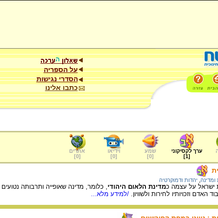
על הספריה
הסדרי נגישות
כתבו אלינו
ערך לקסיקוני
שמע
וידיאו
אתרים
]
0
[
]
0
[
]
0
[
]
1
[
ת
ומדינה
,
יהדות ודמוקרטיה
 ישראל על עצמה כ
מדינת הלאום היהודי
, כלומר, מדינה שאופייה ותרבותה נטועים 
האדם וזכויותיו לחירות ולשוויון.
/למידע מלא...
ת : ניווט במפת הפירושים