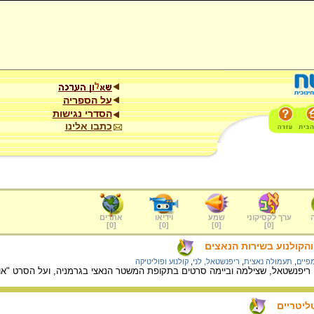
על הספריה
הסדרי נגישות
כתבו אלינו
ערך לקסיקוני
שמע
וידיאו
אתרים
]
0
[
]
0
[
]
0
[
]
0
[
והקולנוע בשירות הנאצים
פיים
,
תעמולה נאצית
,
ריפנשטאל, לני
,
קולנוע ופוליטיקה
 ריפנשטאל, שצילמה וביימה סרטים בתקופת המשטר הנאצי בגרמניה, ועל הסרט "אולימפ
ליטריים