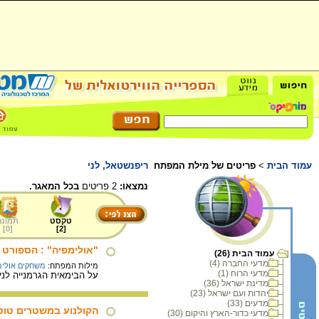
עמוד הבית
>
פריטים של מילת המפתח
ריפנשטאל, לני
נמצאו:
2 פריטים
בכל המאגר.
טקסט
תמונה
]
0
[
]
2
[
"אולימפיה" : הספורט 
עמוד הבית (26)
מדעי החברה (4)
מילות המפתח:
משחקים אולימ
מדעי הרוח (1)
על הבימאית הגרמנייה לני
מדינת ישראל (36)
יהדות ועם ישראל (23)
מדעים (33)
הקולנוע במשטרים טוט
מדעי כדור-הארץ והיקום (30)