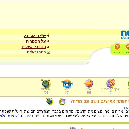
על הספריה
הסדרי נגישות
כתבו אלינו
ערך לקסיקוני
שמע
וידיאו
אתרים
]
0
[
]
0
[
]
0
[
]
0
[
 התפתח אף שגם נושם וגם מריח?
ימה
ם ומריחים. מה עושים אתו הדגים? מריחים בלבד. הנחיריים הם שתי תעלות שנפתחו
ת שלב הביניים בין אף עצמאי לאף שבנוי משני זוגות נחיריים חיצוניים.
/למידע מלא.