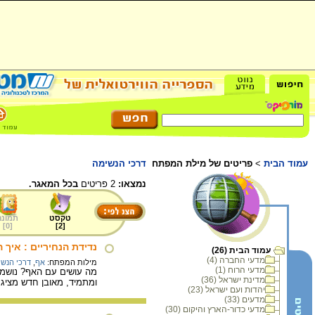
עמוד הבית
>
פריטים של מילת המפתח
דרכי הנשימה
נמצאו:
2 פריטים
בכל המאגר.
טקסט
תמונה
]
0
[
]
2
[
נדידת הנחיריים : איך
עמוד הבית (26)
מדעי החברה (4)
מילות המפתח:
אף
,
דרכי הנש
מדעי הרוח (1)
מה עושים עם האף? נושמי
מדינת ישראל (36)
ומתמיד, מאובן חדש מציג א
יהדות ועם ישראל (23)
מדעים (33)
מדעי כדור-הארץ והיקום (30)