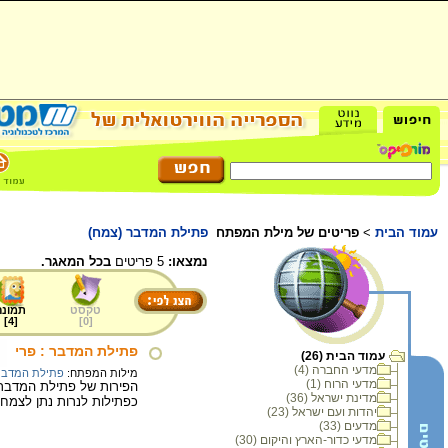
עמוד הבית
>
פריטים של מילת המפתח
פתילת המדבר (צמח)
נמצאו:
5 פריטים
בכל המאגר.
טקסט
תמונה
]
4
[
]
0
[
פתילת המדבר : פרי
עמוד הבית (26)
מדעי החברה (4)
מילות המפתח:
פתילת המדבר
מדעי הרוח (1)
הפירות של פתילת המדבר ד
מדינת ישראל (36)
כפתילות לנרות נתן לצמח
יהדות ועם ישראל (23)
מדעים (33)
מדעי כדור-הארץ והיקום (30)