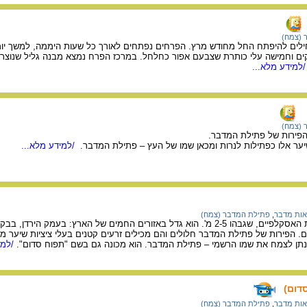
 (צמח)
לים להיפתח החל מחודש מרץ. הפרחים נפתחים לאורך כל שעות היממה, למשך יו
וקים וחמישה עלי כותרת שצבעם אפור כחלחל. במרכז הפרח נמצא מבנה גליל שנוצר
למידע מלא...
 (צמח)
 הפירות של פתילת המדבר.
ער אלו כפתילות לנרות ומכאן שמו של העץ – פתילת המדבר.
/למידע מלא...
אות מדבר
,
פתילת המדבר (צמח)
(Calotropis) עץ ממשפחת האסקלפיים, שגבהו 2-5 מ'. הוא גדל באזורים החמים של הארץ
קים. הפירות של פתילת המדבר חלולים והם מכילים זרעים קטנים בעלי ציציות שיער 
 נתן לצמח את שמו הרשמי – פתילת המדבר. הוא מכונה גם בשם "תפוח סדום".
/למי
דום)
אות מדבר
,
פתילת המדבר (צמח)