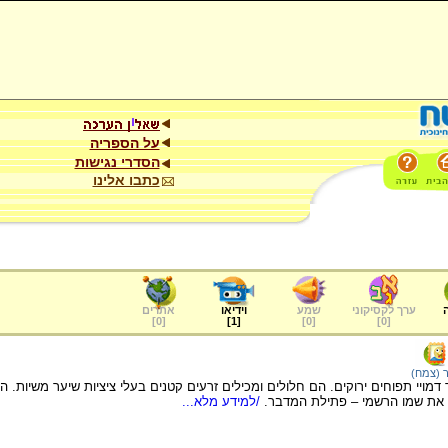
על הספריה
הסדרי נגישות
כתבו אלינו
ערך לקסיקוני
שמע
וידיאו
אתרים
]
0
[
]
1
[
]
0
[
]
0
[
 (צמח)
מויי תפוחים ירוקים. הם חלולים ומכילים זרעים קטנים בעלי ציציות שיער משיות. ה
 את שמו הרשמי – פתילת המדבר.
/למידע מלא...