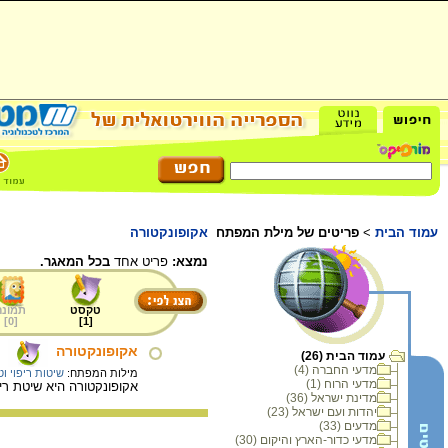
עמוד הבית
>
פריטים של מילת המפתח
אקופונקטורה
נמצא:
פריט אחד
בכל המאגר.
טקסט
תמונה
]
0
[
]
1
[
אקופונקטורה
עמוד הבית (26)
מדעי החברה (4)
מילות המפתח:
שיטות ריפוי וט
מדעי הרוח (1)
אקופונקטורה היא שיטת רי
מדינת ישראל (36)
יהדות ועם ישראל (23)
מדעים (33)
מדעי כדור-הארץ והיקום (30)