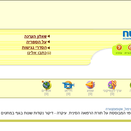
על הספריה
הסדרי נגישות
כתבו אלינו
ערך לקסיקוני
שמע
וידיאו
אתרים
]
0
[
]
0
[
]
0
[
]
0
[
יפול
,
אקופונקטורה
פוי המבוססת על תורת הרפואה הסינית. עיקרה - דיקור נקודות שונות בגוף במחטים מ