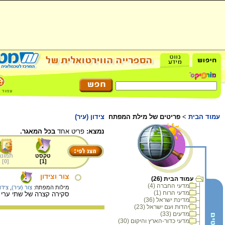
עמוד הבית
>
פריטים של מילת המפתח
צידון (עיר)
נמצא:
פריט אחד
בכל המאגר.
טקסט
תמונה
]
0
[
]
1
[
צור וצידון
עמוד הבית (26)
מדעי החברה (4)
מילות המפתח:
צור (עיר)
,
צידו
מדעי הרוח (1)
סקירה קצרה של שתי ערי הח
מדינת ישראל (36)
יהדות ועם ישראל (23)
מדעים (33)
מדעי כדור-הארץ והיקום (30)