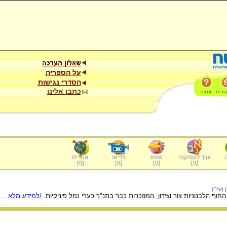
על הספריה
הסדרי נגישות
כתבו אלינו
ערך לקסיקוני
שמע
וידיאו
אתרים
]
0
[
]
0
[
]
0
[
]
0
[
ן (עיר)
וף הלבנוניות צור וצידון, המוזכרות כבר בתנ"ך כערי נמל פיניקיות.
/למידע מלא...