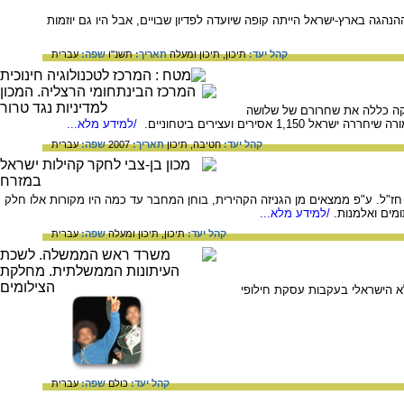
ההנהגה בארץ-ישראל הייתה קופה שיועדה לפדיון שבויים, אבל היו גם יוזמות
קהל יעד:
תיכון,
תיכון ומעלה
תאריך:
תשנ"ו
שפה:
עברית
ם שביצעה ממשלת ישראל עם ארגון הטרור של אחמד ג'יבריל בחודש מאי 1985. העסקה כללה את שחרורם של שלושה
ירים ועצירים ביטחוניים.
/למידע מלא...
קהל יעד:
חטיבה,
תיכון
תאריך:
2007
שפה:
עברית
ז"ל. ע"פ ממצאים מן הגניזה הקהירית, בוחן המחבר עד כמה היו מקורות אלו חלק
ומים ואלמנות.
/למידע מלא...
קהל יעד:
תיכון,
תיכון ומעלה
שפה:
עברית
עותיהם. המחבלים שוחררו מהכלא הישראלי בעקבות עסקת חילופי
קהל יעד:
כולם
שפה:
עברית