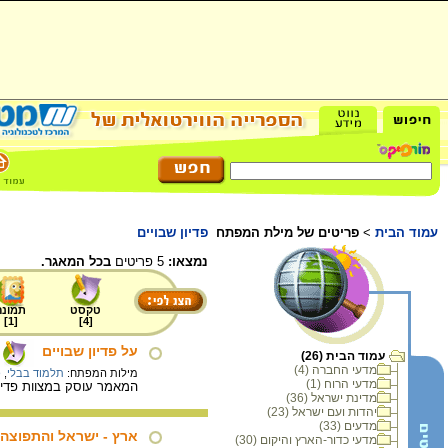
עמוד הבית
>
פריטים של מילת המפתח
פדיון שבויים
נמצאו:
5 פריטים
בכל המאגר.
טקסט
תמונה
]
1
[
]
4
[
על פדיון שבויים
עמוד הבית (26)
מדעי החברה (4)
מילות המפתח:
תלמוד בבלי
,
פ
מדעי הרוח (1)
המאמר עוסק במצוות פדיון ש
מדינת ישראל (36)
יהדות ועם ישראל (23)
מדעים (33)
ארץ - ישראל והתפוצה הי
מדעי כדור-הארץ והיקום (30)