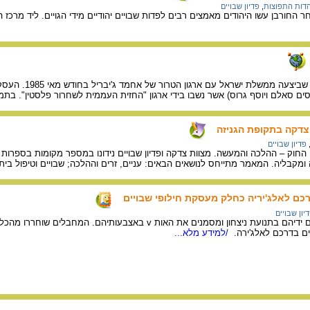
הדות התפוצות
,
פדיון שבויים
חר החורבן עשו היהודים מאמצים רבים לפדות שבויים יהודיים מידי הגויים. ליד מרכז 
על עסקת חילופי השבויי
אלם ויוסף גרוס) אשר נשבו בידי ארגון "החזית העממית לשחרור פלסטין". בתמורה שיחררה ישראל 1,150 אס
 צדקה בתקופת הגניזה
פדיון שבויים
וק – ההלכה והמעשה. מצוות צדקה ופדיון שבויים נידונו במספר מקומות בספרות ח
 ומקבליה. המאמר מתייחס לנושאים הבאים: עניים, זרים וההלכה; שבויים וטיפול בית
כם לאלג'יריה כחלק מעסקת חילופי שבויים
יון שבויים
מחבלים פלסטינים מרימים ידיהם בתנועת ניצחון ומסמנים את האות v באצב
/למידע מלא...