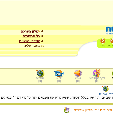
על הספריה
הסדרי נגישות
כתבו אלינו
ערך לקסיקוני
שמע
וידיאו
אתרים
]
0
[
]
0
[
]
0
[
]
0
[
דיון שבויים
בויים, תוך עיון בכלל העקרוני ש'אין פודין את השבויים יתר על כדי דמיהן' ובסייגים ש
הודית : ד. פדיון שבויים