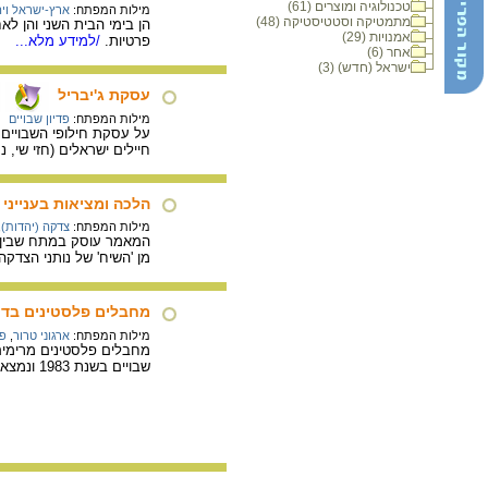
טכנולוגיה ומוצרים (61)
מילות המפתח:
ארץ-ישראל וי
מתמטיקה וסטטיסטיקה (48)
הן בימי הבית השני והן לא
אמנויות (29)
פרטיות.
/למידע מלא...
אחר (6)
ישראל (חדש) (3)
עסקת ג'יבריל
מילות המפתח:
פדיון שבויים
חיילים ישראלים (חזי שי, נסים ס
הלכה ומציאות בענייני
מילות המפתח:
צדקה (יהדות)
,
המאמר עוסק במתח שבין הח
מן 'השיח' של נותני הצדקה
מחבלים פלסטינים בדר
מילות המפתח:
ארגוני טרור
,
פד
שבויים בשנת 1983 ונמצאים בדרכם לאלג'ירה.