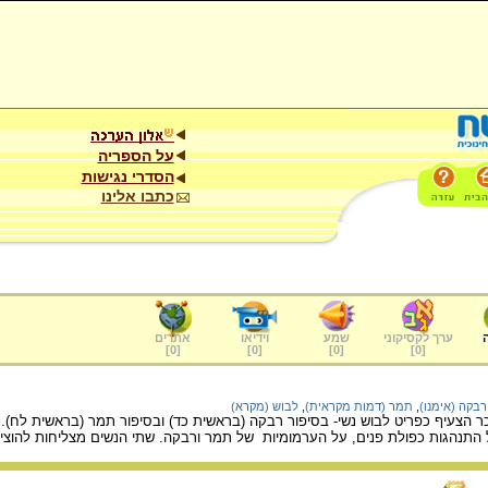
על הספריה
הסדרי נגישות
כתבו אלינו
ערך לקסיקוני
שמע
וידיאו
אתרים
]
0
[
]
0
[
]
0
[
]
0
[
רבקה (אימנו)
,
תמר (דמות מקראית)
,
לבוש (מקרא)
כר הצעיף כפריט לבוש נשי- בסיפור רבקה (בראשית כד) ובסיפור תמר (בראשית לח).
תנהגות כפולת פנים, על הערמומיות של תמר ורבקה. שתי הנשים מצליחות להוציא א