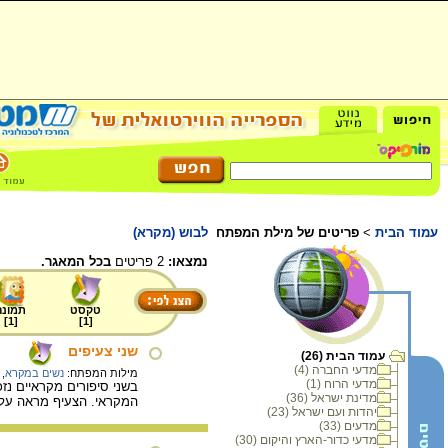
עמוד הבית
>
פריטים של מילת המפתח
לבוש (מקרא)
נמצאו:
2 פריטים
בכל המאגר.
טקסט
תמונה
]
1
[
]
1
[
שני צעיפים
עמוד הבית (26)
מדעי החברה (4)
מילות המפתח:
נשים במקרא
,
מדעי הרוח (1)
בשני סיפורים מקראיים נז
מדינת ישראל (36)
המקראי. הצעיף מראה על ה
יהדות ועם ישראל (23)
מדעים (33)
מדעי כדור-הארץ והיקום (30)