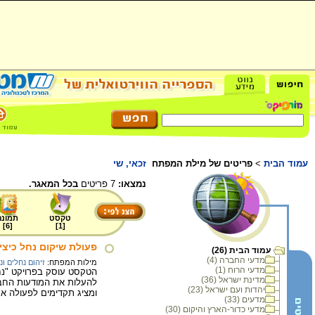
עמוד הבית
>
פריטים של מילת המפתח
זכאי, שי
נמצאו:
7 פריטים
בכל המאגר.
טקסט
תמונה
]
6
[
]
1
[
פעולת שיקום נחל כיצי
עמוד הבית (26)
מדעי החברה (4)
מילות המפתח:
זיהום נחלים ונ
מדעי הרוח (1)
מדינת ישראל (36)
להעלות את המודעות החבר
יהדות ועם ישראל (23)
ומציג תקדימים לפעולה אמ
מדעים (33)
מדעי כדור-הארץ והיקום (30)