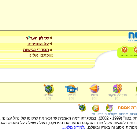
על הספריה
הסדרי נגישות
כתבו אלינו
ערך לקסיקוני
שמע
וידיאו
אתרים
]
0
[
]
0
[
]
0
[
]
0
[
רת אמנות
הרות
,
אמנות
,
אקולוגיה
,
זכאי, שי
הטקסט עוסק בפרויקט "נחל בטון" (1999 - 2002), במסגרתו יזמה האמנית שי זכאי את שיקו
תית לסוגיות אקולוגיות. הטקסט מתאר את הפרויקט, מעלה שאלה על טשטוש הגבול
נותית מסוג זה בארץ ובעולם.
/למידע מלא...