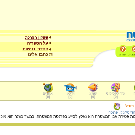
על הספריה
הסדרי נגישות
כתבו אלינו
ערך לקסיקוני
שמע
וידיאו
אתרים
]
0
[
]
0
[
]
0
[
]
0
[
רוכל
ודי סלוניקי
,
פרנסה
 פטירת אבי המשפחה הוא נאלץ לסייע בפרנסת המשפחה. במשך כשנה הוא מוכר ד