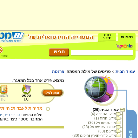
עמוד הבית
>
פריטים של מילת המפתח
פרנסה
נמצא:
פריט אחד
בכל המאגר.
טקסט
תמונה
]
0
[
]
1
[
מחירות לעבדות: הייתי 
עמוד הבית (26)
מדעי החברה (4)
מילות המפתח:
סיפורי חיים
,
יה
מדעי הרוח (1)
המחבר מספר כיצד בעקבות
מדינת ישראל (36)
יהדות ועם ישראל (23)
מדעים (33)
מדעי כדור-הארץ והיקום (30)