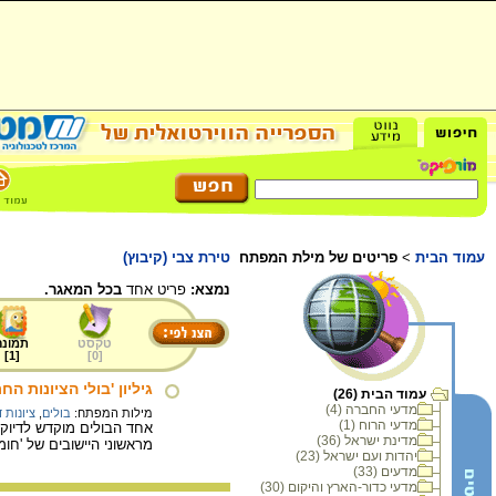
עמוד הבית
>
פריטים של מילת המפתח
טירת צבי (קיבוץ)
נמצא:
פריט אחד
בכל המאגר.
טקסט
תמונה
]
1
[
]
0
[
גיליון 'בולי הציונות הח
עמוד הבית (26)
מדעי החברה (4)
מילות המפתח:
בולים
,
ציונות 
מדעי הרוח (1)
מדינת ישראל (36)
מראשוני היישובים של 'חומ
יהדות ועם ישראל (23)
מדעים (33)
מדעי כדור-הארץ והיקום (30)