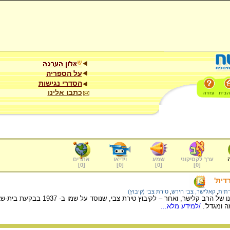
על הספריה
הסדרי נגישות
כתבו אלינו
ערך לקסיקוני
שמע
וידיאו
אתרים
]
0
[
]
0
[
]
0
[
]
0
[
רדית'
דתית
,
קאלישר, צבי הירש
,
טירת צבי (קיבוץ)
אחד הבולים מוקדש לדיוקנו של הרב קלישר, ו
ה ומגדל'.
/למידע מלא...