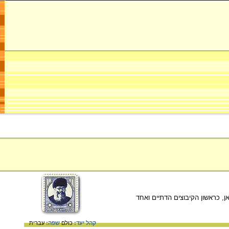
אחר – לקיבוץ טירת צבי, שנוסד על שמו ב- 1937 בבקעת בית-שאן, כראשון הקיבוצים הדתיים ואחד
קהל יעד:
כולם
שפה:
עברית