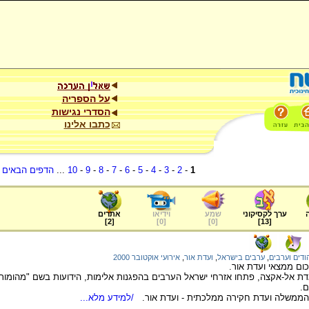
על הספריה
הסדרי נגישות
כתבו אלינו
1
-
2
-
3
-
4
-
5
-
6
-
7
-
8
-
9
-
10
...
הדפים הבאים
.
ערך לקסיקוני
שמע
וידיאו
אתרים
]
2
[
]
0
[
]
0
[
]
13
[
ודים וערבים
,
ערבים בישראל
,
ועדת אור
,
אירועי אוקטובר 2000
כום ממצאי ועדת אור.
ם.
הממשלה ועדת חקירה ממלכתית - ועדת אור.
/למידע מלא...