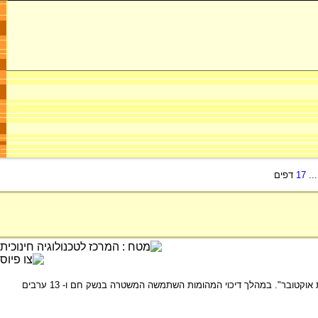
..
17
דפים
כאות הזדהות עם אינתיפאדת אל-אקצה, פתחו אזרחי ישראל הערבים בהפגנות אלימות, הידועות בשם "מהומות אוקטובר". במהלך דיכוי המהומות השתמשה המשטרה בנשק חם ו- 13 ערבים