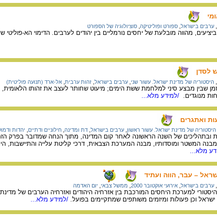
ומי
,
ערבים בישראל
,
ספורט ופוליטיקה
,
סוציולוגיה של הספורט
 ביציעים, מהווה מובלעת של יחסים נורמליים בין יהודים לערבים. הדימוי הא-פולי
ש לסדן
,
היסטוריה של מדינת ישראל. עשור שני
,
ערבים בישראל
,
זהות ערבית
,
אל-ארד (תנועה פוליטית)
זמן שבין מבצע סיני למלחמת ששת הימים; מיעוט שחותר לעצב את זהותו הלאומית,
חות מנוגדים.
/למידע מלא...
ות ואתגרים
היסטוריה של מדינת ישראל. עשור ראשון
,
ערבים בישראל
,
דת ומדינה
,
חילוניים ודתיים
,
יהדות ודמו
בתהליכים של השנה הראשונה לאחר קום המדינה, מתוך הנחה שמדובר בפרק הזמן
בנה המשטר ומוסדותיו, מבנה המערכת הצבאית, דרכי קליטת עלייה והתיישבות, היחסי
ע מלא...
שראל – עבר, הווה ועתיד
,
ערבים בישראל
,
אירועי אוקטובר 2000
,
ממשל צבאי
,
יום האדמה
טורי למערכת היחסים המורכבת בין אזרחיה היהודים ואזרחיה הערבים של מדינת י
 ישראל וכן פעולות ומיזמים משותפים שמתקיימים בפועל.
/למידע מלא...