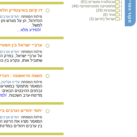
טכנולוגיה ומוצרים (61)
מתמטיקה וסטטיסטיקה (48)
דו קיום באיצטדיון הלא
אמנויות (29)
אחר (6)
מילות המפתח:
יהודים וערבים
ישראל (חדש) (3)
הכדורגל, הן על מגרש והן
למשל.
/למידע מלא...
ערביי ישראל בין הפטי
מילות המפתח:
יהודים וערבים
על ערביי ישראל, בפרק ה
שתוביל אותו, ונקרע בין כו
השנה הראשונה : הכרע
מילות המפתח:
עלייה וקליטה
,
המאמר מתמקד במאורעות ו
נבחנים ההיבטים הבאים: מ
מדינות-ערב השכנות.
/למיד
יחסי יהודים וערבים בי
מילות המפתח:
יהודים וערבים
המאמר מציג את הרקע ההיס
בין ערבים ויהודים במדינת