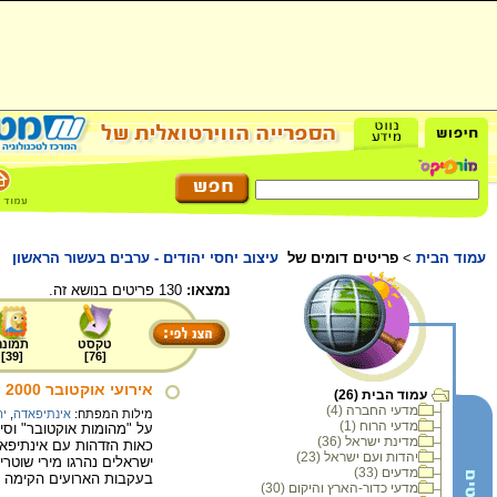
עמוד הבית
>
פריטים דומים של
עיצוב יחסי יהודים - ערבים בעשור הראשון
נמצאו:
130 פריטים בנושא זה.
טקסט
תמונה
]
39
[
]
76
[
אירועי אוקטובר 2000
עמוד הבית (26)
מדעי החברה (4)
מילות המפתח:
אינתיפאדה
,
יה
מדעי הרוח (1)
על "מהומות אוקטובר" וסי
מדינת ישראל (36)
יהדות ועם ישראל (23)
ישראלים נהרגו מירי שוטרי
מדעים (33)
בעקבות הארועים הקימה 
מדעי כדור-הארץ והיקום (30)