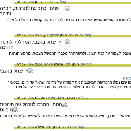
קהל יעד:
חטיבה,
תיכון
שפה:
עברית
טי של הספורט הוא שמאפשר לאזרחים הערבים להזדהות עם קבוצת הפועל תל אביב
קהל יעד:
חטיבה,
תיכון
תאריך:
קיץ, 2003
שפה:
עברית
 נאבק לשמור על זכות השוני, ולהשתחרר מכבלי הממשל הצבאי, מחפש הנהגה
קהל יעד:
תיכון,
תיכון ומעלה
תאריך:
2000
שפה:
עברית
קרטיה
 שבו נפלו ההכרעות המעצבות את דמותה של מדינת ישראל עד היום. במאמר
ם בין הציבור הדתי לציבור החילוני, והיחסים עם ערביי ארץ-ישראל ועם
קהל יעד:
חטיבה,
תיכון
תאריך:
תשמ"ח
שפה:
עברית
שראל. כמו-כן, מציג המאמר גורמים שונים שיש ביכולתם להשפיע על עתיד היחסים
קהל יעד:
חטיבה,
תיכון,
תיכון ומעלה
שפה:
עברית