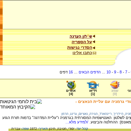
על הספריה
הסדרי נגישות
כתבו אלינו
-
7
-
8
-
9
-
10
...
הדפים הבאים
...
16
דפים
ני
שמע
וידיאו
אתרים
]
4
[
]
1
[
]
0
[
ודי גרמניה עם עליית הנאצים -
מניה
,
היידריך, ריינהארד
,
הגירה
,
נאציזם
,
גרינג, הרמן
צים לשלטון: האנטישמיות המסורתית בגרמניה ו"עליית המדרגה" בדמות תורת הגזע
מאונס): ההחלטה והביצוע.
/למידע מלא...
קהל יעד:
יסודי,
חטיבה,
תיכון
תאריך:
1972
שפה:
עברית