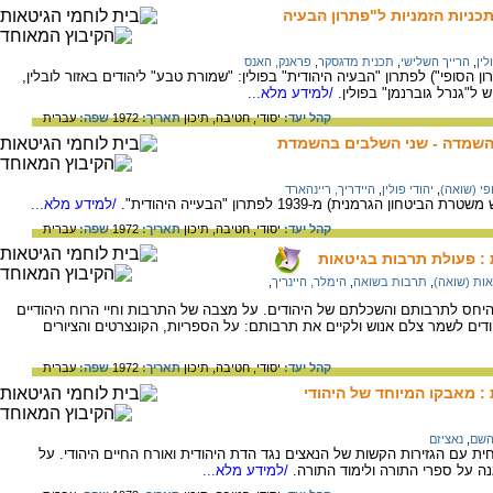
כניות הזמניות ל"פתרון הבעיה
לין
,
הרייך השלישי
,
תכנית מדגסקר
,
פראנק, האנס
ן הסופי") לפתרון "הבעיה היהודית" בפולין: "שמורת טבע" ליהודים באזור לובלין,
 ל"גנרל גוברנמן" בפולין.
/למידע מלא...
קהל יעד:
יסודי,
חטיבה,
תיכון
תאריך:
1972
שפה:
עברית
ההשמדה - שני השלבים בהשמדת
פי (שואה)
,
יהודי פולין
,
היידריך, ריינהארד
גרמנית) מ-1939 לפתרון "הבעייה היהודית".
/למידע מלא...
קהל יעד:
יסודי,
חטיבה,
תיכון
תאריך:
1972
שפה:
עברית
: פעולת תרבות בגיטאות
ות (שואה)
,
תרבות בשואה
,
הימלר, היינריך
,
יחס לתרבותם והשכלתם של היהודים. על מצבה של התרבות וחיי הרוח היהודיים
ם לשמר צלם אנוש ולקיים את תרבותם: על הספריות, הקונצרטים והציורים
קהל יעד:
יסודי,
חטיבה,
תיכון
תאריך:
1972
שפה:
עברית
: מאבקו המיוחד של היהודי
השם
,
נאציזם
ית עם הגזירות הקשות של הנאצים נגד הדת היהודית ואורח החיים היהודי. על
 על ספרי התורה ולימוד התורה.
/למידע מלא...