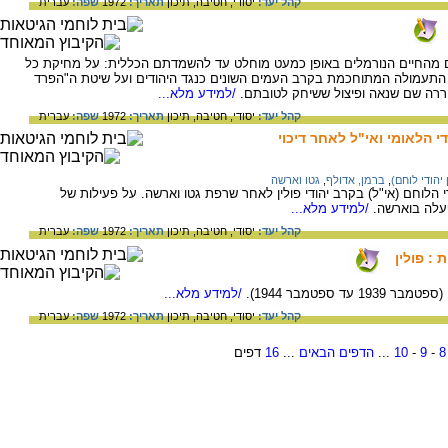
קהל יעד:
יסודי,
חטיבה,
תיכון
תאריך:
1972
שפה:
עברית
תם מהחיים הנורמלים באופן כמעט מוחלט עד להשמדתם הכללית: על מחיקת כל
התעמולה המתוחכמת בקרב העמים השונים כנגד היהודים ועל שיטת ה"הפרד
ררה שם שנאה ופיצול ששיחק לטובתם.
/למידע מלא...
קהל יעד:
יסודי,
חטיבה,
תיכון
תאריך:
1972
שפה:
עברית
י הלאומי ואי"ל לאחר דיכוי
 יהודי לוחם)
,
ברמן, אדולף
,
גטו וארשה
די הלוחם (אי"ל) בקרב יהודי פולין לאחר שרפת גטו וארשה. על פעילות של
פעלה בוארשה.
/למידע מלא...
קהל יעד:
יסודי,
חטיבה,
תיכון
תאריך:
1972
שפה:
עברית
: פולין
 ספטמבר 1944).
/למידע מלא...
קהל יעד:
יסודי,
חטיבה,
תיכון
תאריך:
1972
שפה:
עברית
8
-
9
-
10
...
הדפים הבאים
...
16
דפים