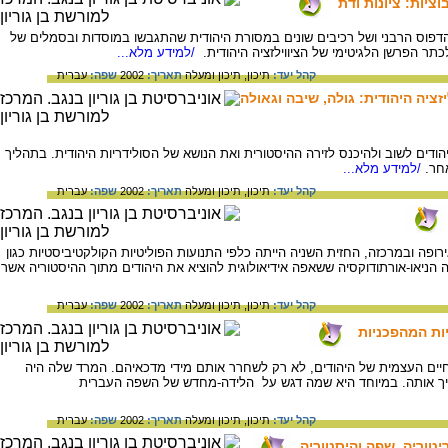
ציות: ציונות ודת
של הדפוס הרבני ושל רכיבים שונים במסורת היהודית שהתגבשו במוסדות ובסמלים של
כתר הפרשן הלגיטימי של הציווילזציה היהודית.
/למידע מלא...
קהל יעד:
תיכון,
תיכון ומעלה
תאריך:
2002
שפה:
עברית
יזציה היהודית: גולה, שיבה וגאולה
ודים לשוב ולהיכנס לזירה ההיסטורית ואת הנושא של הסולידריות היהודית. בתהליך
חר.
/למידע מלא...
קהל יעד:
תיכון,
תיכון ומעלה
תאריך:
2002
שפה:
עברית
פה ובמרכזה, החזית השניה הייתה כלפי התנועות הפוליטיות הקולקטיביסטיות כגון
ה הניאו-אורתודוקסיה ששאפה אידיאולוגית להוציא את היהודים מתוך ההיסטוריה אשר
קהל יעד:
תיכון,
תיכון ומעלה
תאריך:
2002
שפה:
עברית
יות המהפכניות
חיים העצמית של היהודים, לא רק לשחרר אותם מידי מדכאיהם. המרד שלה היה
משיך אותה. במיוחד היא שמה דגש על הלידה-מחדש של השפה העברית
קהל יעד:
תיכון,
תיכון ומעלה
תאריך:
2002
שפה:
עברית
ריטוריה, שפה והיסטוריה