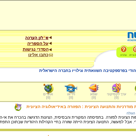
על הספריה
הסדרי נגישות
כתבו אלינו
היהודי בפרספקטיבה השוואתית וגילוייו בחברה הישראלית
ערך לקסיקוני
שמע
וידיאו
אתרים
]
0
[
]
0
[
]
0
[
]
0
[
 מודרניות והתנועה הציונית : הפזורה באידיאולוגיה הציונית
הגולה
 הציונית לפזורה. בתפיסתה המקורית והבסיסית, הציונות הדגישה בהכרח את אי-הה
. אבל למעשה, התנועה הציונית הייתה שזורה בחיי הקהילות היהודיות שבתוכן התפ