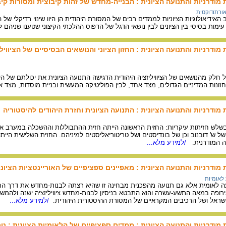
 מודרניות והתנועה הציונית : הבנייה-מחדש של זהות קיבוצית ומסורות קיבו
אורתודוקסית
האידיאולוגיות הציוניות לממדים רבים של המסורת היהודית הן היוו שינוי רדיקלי 
מות בסיסי בין הציונים לבין נושאי הדגל של הדפוס ההלכתי הקיצוני שטענו שניהם ל
 מודרניות והתנועה הציונית : החזון הציוני והנושאים הבסיסיים של הציוויל
לק מהנושאים של הציוויליזציה היהודית הדגישה התנועה הציונית את יכולתם של היה
זונות המדיניים הגדולים, מצד אחד, לבין הפוליטיקה המעשית ובניית מוסדות, מצד א
ת מודרניות והתנועה הציונית : התנועה הציונית וחזרת היהודים להיסטוריה
שלש חזיתות עיקריות: החזית הראשונה הייתה חזית ההתבוללות וההשכלה במערב אירו
ל ש' דובנוב וכן של בונדיסטים ושל טריטוריאליסטים למיניהם. החזית השלישית היית
 המודרנית.
/למידע מלא...
ת מודרניות והתנועה הציונית : מאפיינים ספציפיים של האוריינטציות הציונ
 לאומיות
ועה לאומית אלא גם תנועה מהפכנית מבחינה זו שהיא רצתה לבנות-מחדש את דרך ה
אירופה במאה התשע-עשרה והוא התבטא בניסיון לבנות-מחדש ציוויליזציה ישנה ולה
ראל ושל הרכיבים המקראיים של המסורת ההיסטורית היהודית.
/למידע מלא...
ת מודרניות והתנועה הציונית : ממדים ספציפיים של הלאומיות הציונית : ט