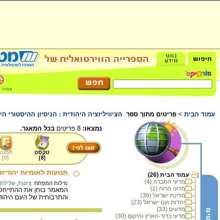
עמוד הבית
>
פריטים מתוך ספר
הציוויליזציה היהודית : הניסיון ההיסטורי 
נמצאו:
8 פריטים
בכל המאגר.
טקסט
תמונה
]
0
[
]
8
[
תנועות לאומיות יהודיות
עמוד הבית (26)
מדעי החברה (4)
מילות המפתח:
ציונות
,
שלילת 
מדעי הרוח (1)
המאמר בוחן את ההתייחסות
מדינת ישראל (36)
והתרבותית של העם היהודי
יהדות ועם ישראל (23)
מדעים (33)
מדעי כדור-הארץ והיקום (30)