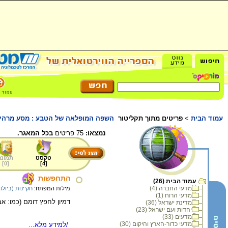
עמוד הבית
>
פריטים מתוך תקליטור
השפה המופלאה של הטבע : מסע מרהיב 
נמצאו:
75 פריטים
בכל המאגר.
טקסט
תמונה
]
0
[
]
4
[
התחפשות
עמוד הבית (26)
מדעי החברה (4)
מילות המפתח:
חקיינות (ביולוג
מדעי הרוח (1)
דמיון לחפץ דומם (כמו: אב
מדינת ישראל (36)
יהדות ועם ישראל (23)
מדעים (33)
מדעי כדור-הארץ והיקום (30)
/למידע מלא...