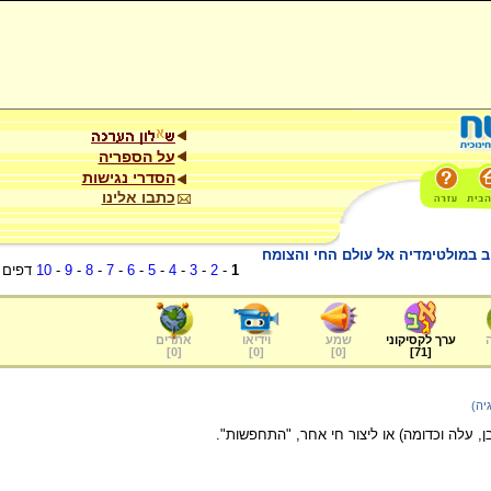
על הספריה
הסדרי נגישות
כתבו אלינו
במולטימדיה אל עולם החי והצומח
1
-
2
-
3
-
4
-
5
-
6
-
7
-
8
-
9
-
10
דפים
ערך לקסיקוני
שמע
וידיאו
אתרים
]
0
[
]
0
[
]
0
[
]
71
[
יה)
ן, עלה וכדומה) או ליצור חי אחר, "התחפשות".