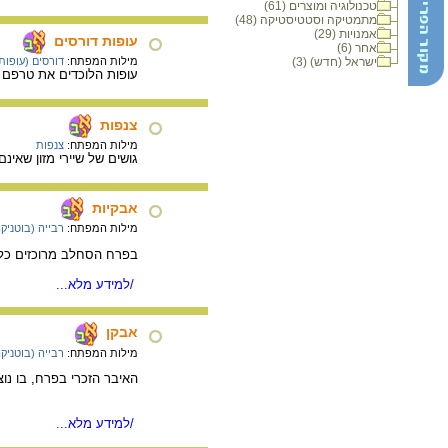
טכנולוגיה ומוצרים (61)
מתמטיקה וסטטיסטיקה (48)
אמנויות (29)
עופות דורסים
אחר (6)
ישראל (חדש) (3)
מילות המפתח:
דורסים (עופות
עופות הלוכדים את טרפם (
צנפות
מילות המפתח:
צנפות
גושים של שיירי מזון שאינ
אבקיות
מילות המפתח:
רבייה (בוטניק
בפרח הסחלב מרוכזים כל 
/למידע מלא...
אבקן
מילות המפתח:
רבייה (בוטניק
האיבר הזכרי בפרח, בו נו
/למידע מלא...