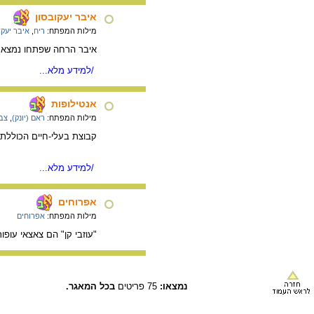
איבר יעקובסון
מילות המפתח:
ריח
,
איבר יעקו
איבר הרחה שפתחו נמצא ב
/למידע מלא...
אנטילופות
מילות המפתח:
ראם (יונק)
,
צב
קבוצת בעלי-חיים הכוללת
/למידע מלא...
אפרוחים
מילות המפתח:
אפרוחים
"עוזבי קן" הם צאצאי עופ
נמצאו:
75 פריטים
בכל המאגר.