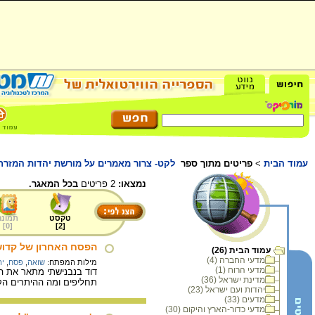
עמוד הבית
>
פריטים מתוך ספר
לקט- צרור מאמרים על מורשת יהדות המזרח
נמצאו:
2 פריטים
בכל המאגר.
טקסט
תמונה
]
0
[
]
2
[
הפסח האחרון של קדושי
עמוד הבית (26)
מדעי החברה (4)
מילות המפתח:
שואה
,
פסח
,
יה
מדעי הרוח (1)
מדינת ישראל (36)
תחליפים ומה ההיתרים הק
יהדות ועם ישראל (23)
מדעים (33)
מדעי כדור-הארץ והיקום (30)