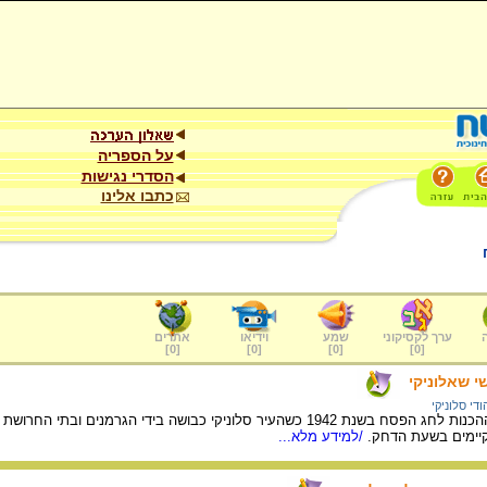
על הספריה
הסדרי נגישות
כתבו אלינו
ערך לקסיקוני
שמע
וידיאו
אתרים
]
0
[
]
0
[
]
0
[
]
0
[
 שאלוניקי
ודי סלוניקי
דוד בנבנישתי מתאר את ההכנות לחג הפסח בשנת 1942 כשהעיר סלוניקי כבו
יימים בשעת הדחק.
/למידע מלא...