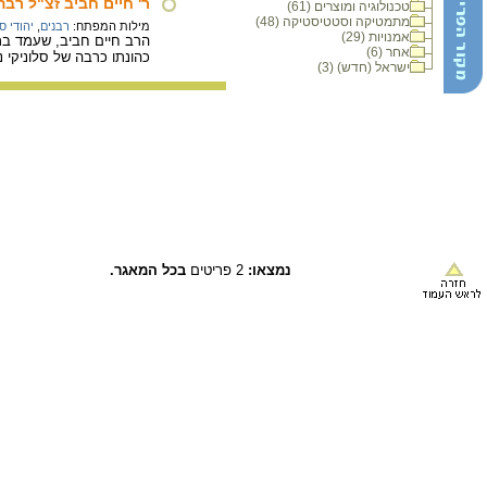
ר' חיים חביב זצ"ל רבה
טכנולוגיה ומוצרים (61)
מתמטיקה וסטטיסטיקה (48)
מילות המפתח:
רבנים
,
יהודי סל
אמנויות (29)
הרב חיים חביב, שעמד ברא
אחר (6)
כהונתו כרבה של סלוניקי נ
ישראל (חדש) (3)
נמצאו:
2 פריטים
בכל המאגר.