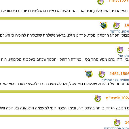
ת האימפריה המונגולית, והיה אחד המנהיגים הצבאיים המצליחים ביותר בהיסטוריה ה
גלאן, פרדיננד
בוס, הפליג הרפתקן נוסף, פרדינן מגלן, בראש משלחת שהצליחה להוכיח כי העולם ה
רקו פולו
ביו ודודו ערכו מסע סחר בסין ובמזרח הרחוק, והספר שכתב בעקבות מסעותיו, היה 
סטופר
,
גילוי אמריקה
התבסס על ההנחה שהעולם הוא עגול, והפליג מערבה כדי להגיע למזרח. הוא אמנם 
 הכובש הגדול ביותר בהיסטוריה, ובימיו הפכה רומי למעצמה הראשונה באירופה ואולי
נסייה פרוטסטנטית