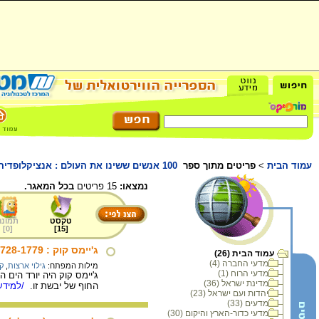
עמוד הבית
>
פריטים מתוך ספר
100 אנשים ששינו את העולם : אנציקלופדיה
נמצאו:
15 פריטים
בכל המאגר.
טקסט
תמונה
]
0
[
]
15
[
ג'יימס קוק : 1728-1779
עמוד הבית (26)
מדעי החברה (4)
מילות המפתח:
גילוי ארצות
,
קו
מדעי הרוח (1)
ג'יימס קוק היה יורד הים 
מדינת ישראל (36)
החוף של יבשת זו.
/למידע 
יהדות ועם ישראל (23)
מדעים (33)
מדעי כדור-הארץ והיקום (30)