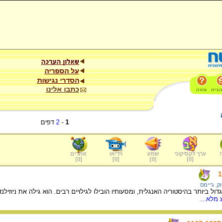
על הספריה
הסדרי נגישות
כתבו אלינו
1
-
2
דפים
ערך לקסיקוני
שמע
וידיאו
אתרים
]
0
[
]
0
[
]
0
[
]
0
[
ק, ג'יימס
הגדול ביותר בהיסטוריה האנגלית, ומסעותיו הובילו לגילויים רבים. הוא גילה את ניוז
מלא...