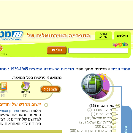
עמוד הבית
>
פריטים מתוך ספר
מדיניות ההשמדה הנאצית 1939-1945 : מחקר ופולמוס בהיסטוריוגרפיה הגרמנית החדשה
נמצאו:
3 פריטים
בכל המאגר.
טקסט
תמונה
]
0
[
]
3
[
יישוב מחדש של יהודים
עמוד הבית (26)
מדעי החברה (4)
מילות המפתח:
הפתרון הסופי 
מדעי הרוח (1)
מדינת ישראל (36)
לגירושם של יהודים או רצ
יהדות ועם ישראל (23)
היהודית לבין האחראים על
מדעים (33)
מדעי כדור-הארץ והיקום (30)