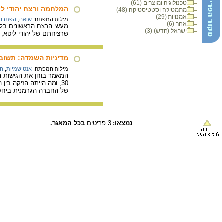
טכנולוגיה ומוצרים (61)
המלחמה ורצח יהודי ל
מתמטיקה וסטטיסטיקה (48)
אמנויות (29)
מילות המפתח:
שואה
,
הפתרון 
אחר (6)
ישראל (חדש) (3)
שרציחתם של יהודי ליטא, כולל נשים 
מדיניות השמדה: תשוב
מילות המפתח:
אנטישמיות
,
הפ
המאמר בוחן את הגישות ה
30, ומה הייתה הזיקה ב
של החברה הגרמנית ביחס 
נמצאו:
3 פריטים
בכל המאגר.