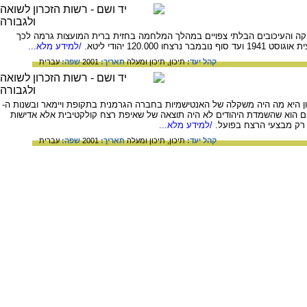
טים. אולם, החרפת מצב האספקה והעיכובים הבלתי צפויים במהלך המלחמה בחזית ברית המועצות גרמה לכך
12 יהודי ליטא.
/למידע מלא...
קהל יעד:
תיכון,
תיכון ומעלה
תאריך:
2001
שפה:
עברית
ן היא מה היה משקלה של האנטישמיות בחברה הגרמנית בתקופת ויימאר ובשנות ה-
השונים הוא שהשמדת היהודים לא היה תוצאה של שאיפת רצח קולקטיבית אלא אדישות
 רק מבצעי הרצח בפועל.
/למידע מלא...
קהל יעד:
תיכון,
תיכון ומעלה
תאריך:
2001
שפה:
עברית