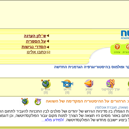
על הספריה
הסדרי נגישות
כתבו אלינו
ערך לקסיקוני
שמע
וידיאו
אתרים
]
0
[
]
0
[
]
0
[
]
0
[
: הרהורים על ההיסטוריה המקדימה של השואה
(שואה)
,
העברת אוכלוסין
יחתם באזור מסוים היו תוצאה של הצורך לפנות מקום עבור הפולקסדויטשה, וכן דוג
 ביצוע יישובם מחדש של הפולקסדויטשה.
/למידע מלא...