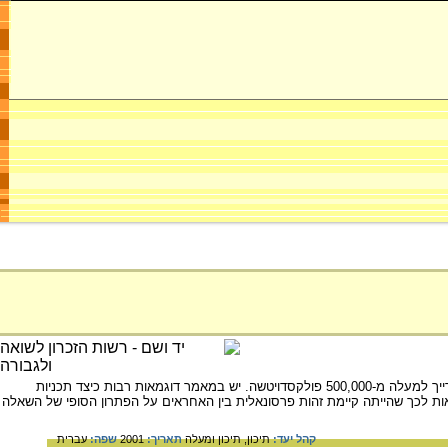
המאמר מתאר את השפעות הגומלין בין מדיניות הגירוש של יהודים ושל פולנים לבין התכניות להעביר לתחום הרייך למעלה מ-500,000 פולקסדויטשה. יש במאמר דוגמאות רבות כיצד תכניות
מאות לכך שהייתה קיימת זהות פרסונאלית בין האחראים על הפתרון הסופי של השאלה
קהל יעד:
תיכון,
תיכון ומעלה
תאריך:
2001
שפה:
עברית