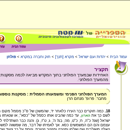
עמוד הבית
>
יהדות ועם ישראל
>
מקרא [תנך]
>
חוק וחברה במקרא
>
פולחן
תקציר
האחידות שבמערך הפולחני בתוך המקדש מביאה לכמה מסקנות: ה
מהמערך הפולחני.
המערך הפולחני הפנימי ומשמעותו הסמלית : מסקנות נוספות
מחבר: פרופ' מנחם הרן
18.
כמה חוקרים כבר העירו כלאחר יד, שהמשכן של ס"כ מסמל מקום מ
לשם כך את
, עד כמה שהבינו אותו כסמל של "כסא"; או שנאחזו ב"ר
הארון
ישראל (שמ' כ"ה, ח; כ"ט, מה; במ' ה', ג; ט"ז, ג). והנה כבר השתדלתי ל
עצמם והם הם המשמשים כסא. אך לאמיתו של דבר, מה שמשווה למשכן 
האלה משולבים שם שולחן ומנורה ומקטר קטורת, ונוסף על כך צועד שם ה