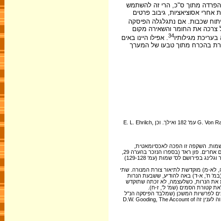
 להפרדה מתוך ס"כ, הרי זה להשתמש
 אחרי אסוציאציות, גיבוב פרטים
ניתוח שכבות. אם נתגלגלה הפיסקה
ל צרכה את החומר והשאירה מקום
34
בעריכת מגילותיו
. אפילו היינו באים
תאשרת בהכרח מתוך טבעו של המערך
עיין, למשל, M. Dibelius, Die Lade Jahves, גטינגן 1906, עמ' 71 למטה; דרייבר, בפירושו לס' שמות, עמ' 260, 267; ובמיוחד לאחרונה G. Von Rad, Die Priesterschrift im Hexateuch, 1934 עמ' 182 ואילך. וכן E. L. Ehrilch,
 ואחריו החזיקו כמעט כל המפרשים המודרניים לספר שמות. השקפה זו הפכה לאכסיומאטית,
כמובן, גם מחוץ לפירושים ; ראה, למשל, במבואו של דרייבר (אדינבורג 1913), עמ' 38-37 ; G. F. Moore ערך Incense בתוך Encyclopedia Biblica, כרך ב', עמ' 2167-2166 ; ואצל רבים אחרים. פון ראד (בספרו הנזכר בהערה 29,
עמ' 61, 77-75, 183) מחלק את ס"כ בכללו ואת פרשת המשכן הראשונה גופה לשתי שכבות, שהוא מסמנן PA ו-PB, אך את שמות ל', א-י הוא חושב לתוספת שמחוץ לשתי השכבות. ובר וגלינג בפירושם לס' שמות (עמ' 129-128)
, לא-מ) מוקדשת לתיאור צורת המנורה. שתי
ו (למעלה, הערה 9) שיש כוונה מסוימת בהכפלה זו. פיסקה אחת (במ' ח', א-ד) באה להודיע, ששבעת הנרות
ות את הנרות, כשלעצמה, לא זכתה שתוקדש
ת קטורת הסמים (שמ' ל', ז-ח).
ים לפרשיות המשכן (שמלבד הפיסקה הנ"ל
נעדרות בו כמה פיסקות אחרות) הריהו בעיה טכסטואלית, כלומר, בתר-קאנונית – ולא ספרותית-אנליטית, כלומר, קדם-קאנונית, ודבר אין לבעיה זו עם שאלת המקורות של התורה. והשווה לענין זה D.W. Gooding, The Account of