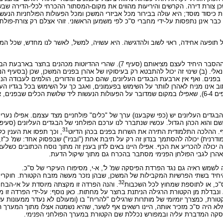
ן צורת דירה. הקרשים והיריעות מהווים את מקום-המסתור ההכרחי לכלי-הדירה שב
כיסוד מוסד; היא עולה בבירור מכל אביזרי המשכן ומכל הפעולות הפולחניות הנעשו
כבר אינן נתפסות על-ידי מחברי ס"כ לפי משמען הראשוני. זוהי אצלם רק צורת-פולחן 
ל תופעה אחידה, ראוי לשוב ולהדגישה. היא עשויה, למשל, לאשר לנו מחדש, שכל המ
למעלה כבר אמרנו: (א) שזיקתם של בגדי אהרן אל הפולחן הפנימי היא ההסבר היחיד לעצם מציאותם (סעי
אלי. (ב) שינוי זה יכול להתבטא רק בעיסוקיו של אהרן בפנים המשכן, שכן (בסעיף ה
בפנים. ואף אין ארבעת הבגדים העליונים, שהם כבדים והדורים, הולמים לעבודה הנ
דה הנעשית בפנים. (ג) מאידך כבר ראינו (סעיף 13), שהכתוב אינו מניח לאהרן לוותר על השימוש בפעמונים, ואגב כך על השימ
אומרת, שההדיוטות למעשה אינם יכולים לשרת שם. (ד) ועוד ראינו (סעיפים 6-4), שאפילו במקום שמדובר על הפעולות הנעשות ליד
בגדים העליונים יש (כפי שקבענו) ערך של "כלים" פולחניים מצד עצמם. אפילו נערי
31
, וכך תפסו את הענין כל
דרנית) יכולה להסתמך בנדון זה רק על תיבת אחת ("ובניו") שבפסוק אחד: שמ' כ"ז
ה יכולה להכריע את הכף. אפילו היינו באים לדון בענין זה מתוך נוסח הכתובים כשלע
 אהרן לגבי הפולחן הפנימי מסתבר בהכרח גם מתוך שיקול הדעת.
מש ראיה גם נגד הפרדת הפיסקה שמ' ל', א-י, מסיפורו העיקרי של ס"כ.
 היחיד בשתי הפרשיות המקבילות של המשכן, שבהן נזכר מעשה מזבח הקטורת. חוקרים
32
ס"כ, או לתוספת שמחוץ לכל השכבות
. והנה הפרדה זו מקצתה מיוסדת על אי-הבחנה
 ונבדלת מן הקטורת הרגילה הניתנת בחצר על מחתות. כאן נוסף: על-ידי הפרדה זו 
טורת, כמצרך יומיומי של מותרות שרגילים "להריח" בו (ומעולם לא נעדר ממעונות 
 היה ס"כ מזכיר אותה, היינו רשאים אף לשער, שהיא נשמטה אצלו מתוך המערך הפ
פיסקה המדברת עליה ובמפורש נכללת שם הקטורת במערך הפולחני הפנימי.