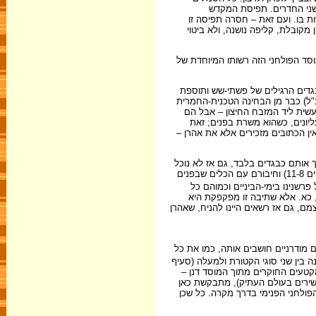
שני החדרים. תפיסת המקדש
ת בו. ועם זאת – חסרה תפיסה זו
מקובלת, קליפה נושנה, ולא ביטוי
וסד הפולחני הזה רשותו המיוחדת של
ף 7). שהרי ההדיוטות מכהנים בחצר בארבעת הבגדים הרגילים של פשתי-שש ותוספת
נ"ל) כבר מן הבחינה הטכנית-החמרית
עשית ליד המזבח החיצון – אבל הם
וש בכל בגדיו העליונים, כשהוא משרת בפנים; זאת
 שלושת הכלים שבפנים, אין הכתובים מזכירים אלא את אהרן –
ך אותם כבגדים בלבד, גם אז לא נוכל
להימלט מן המסקנה, שעשיית הפולחן הפנימי נתונה רק לאותו כהן שלובשם והוא הכהן הגדול. עכשיו שנתברר לנו ערכם הפולחני של הבגדים העליונים (סעיפים 11-8) וחיבורם עם הכלים שבפנים
 פרשנינו בימי-הביניים וכמוהם כל
, כא. אלא שתיבה זו מפקפקת היא
צמם, גם אז רשאים היינו להניח, שאהרן
 מודרניים חושבים אותה, כמו את כל
 בין שני סוגי הקטורת ולמעלה (סעיף
מקטעים החוקרים מתוך המוסד דנן –
עשירים בעולם העתיק), מתבקשת כאן
ולחני הפנימי בדרך מקרה. כל שכן