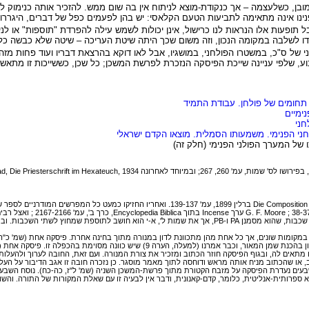
מובן, כשלעצמה – אך כנקודת-מוצא לניתוח אין בה שום ממש. להזכיר אותה כנימוק
נינו אינה מתאימה לתביעות הטעם הקלאסי: יש בהן לפעמים כפל של דברים, היגררות
ל תופעות אלו הנראות לנו כרישול, אינן יכולות לשמש עילה להפרדת "תוספות" או ל
ו לשלבה במקומה הנכון, וזה משום שכך היתה שיטת העריכה – שיטה שלא כבשה כ
ני של ס"כ, במשטרו הפולחני, במושגיו, אבל לאו דוקא בהרצאת דבריו ועוד פחות מזה 
 לקבוע, שלפי עניינה שייכת הפיסקה הנזכרת לפרשת המשכן; כל שכן, כששייכות זו מ
תחומים של פולחן. עבודת התמיד
ימיים
חני
ני הפנימי. משמעותו הסמלית. מוצאו הקדם ישראלי
של המערך הפולני הפנימי (חלק זה)
החל בזה, כמדומה, ולהאוזן,Prolegomena , עמ' 66-64; הנ"ל, Die Composition des Hexateuchs ברלין 1899, עמ' 139-137.
 במקומות שונים, אך כל אחת מהן מתכוונת לדון במנורה מתוך בחינה אחרת. פיסקה אחת (שמ' כ"ה
פיסקות, שהן פיסקה אחת בשתי נוסחאות (שמ' כ"ז, כ-כא; וי' כ"ד, א-ד) מתכוונות לדון בהכנת שמן המאור, וכבר אמרנ
ו מתאים לה, ובגוף הפיסקה חוזר הכתוב ומזכיר את צורת המנורה. ועם זאת, החובה לערוך ולהעל
 או שהכתוב מניח אותה מראש ודוחסה לתוך מאמר מוסגר. כן נזכרה חובה זו אגב הדיבור על העלא
שבעים נעדרת הפיסקה על מזבח הקטורת מתוך פרשת-המשכן השניה (שמ' ל"ז, כה-כח). נוסח השבע