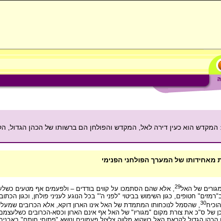
מקדש הוא כעין דירה לאל, המקדש והפולחן הם ברשותו של הכהן הגדול, הק
 מאחידותו של המערך הפולחני הפנימי
29
גורים של האל
, אלא שהם הסתמכו על קווים בודדים – ולפעמים אף מטעים כשלע
מזים" חטופים, כגון השימוש בביטוי "לפני ה'" בכל הנוגע לעניני פולחן, וכגון הכתוב
30
הוכיח
, שהסמל לנוכחותו המתמדת של האל אינו הארון דוקא, אלא הכרובים שמעליו
של ס"כ את צורת מקום "מגוריו" של האל אף אינם הארון וכסא-הכרובים כשלעצמם
כהן הגדול לקראת האל כשהוא מלווה צלצול פעמונים ונושא "פתוחי חותם" באבנים וב