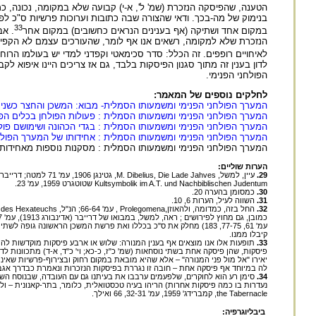
הטענה, שהפיסקה הנזכרת (שמ' ל', א-י) קבועה שלא במקומה, נכונה, כ
בנימוק של מה-בכך. ודאי שהצורה שבה כתובות וערוכות פרשיות ס"כ לפ
33
במקום אחד ושתיקה (אף בענינים הנראים כחשובים) במקום אחר
. אב
הנזכרת שלא למקומה, רשאים אנו אף לומר, שהעורכים עצמם לא הקפיד
לאיחויים רופפים. זה הכלל: סדר סכימאטי וקפדני למדי יש בעולמו הרוח
לדון בענין זה מתוך סגנון הפיסקות בלבד, גם אז צריכים היינו איפוא
הפולחני הפנימי.
לחלקים נוספים של המאמר:
המערך הפולחני הפנימי ומשמעותו הסמלית- מבוא: המשכן והחצר כשני 
המערך הפולחני הפנימי ומשמעותו הסמלית : פעולות הפולחן בכלים הפנ
המערך הפולחני הפנימי ומשמעותו הסמלית : בגדי הכהונה ושימושם פול
המערך הפולחני הפנימי ומשמעותו הסמלית : אחידותו של המערך הפולח
המערך הפולחני הפנימי ומשמעותו הסמלית : מסקנות נוספות מאחידותו 
הערות שוליים:
29.
Kultsymbolik im A.T. und Nachbiblischen Judentum שטוטגרט 1959, עמ' 23.
30.
כמסומן בהערה 20.
31.
השווה לעיל, הערות 6, 10.
32.
קיבלו ממנו.
33.
תופעות אלו אנו מוצאים אף בענין המנורה: שלוש או ארבע פיסקות מוקדשות לה
יאירו "אל מול פני המנורה" – אלא שהיא מובאת במקום רחוק ובצירוף-פרשיות שאינ
לה במיוחד אף פיסקה אחת – חובה זו נגררת בפיסקות הנזכרות ונאמרת כבדרך אגב,
34.
סימן רע הוא לחוקרים, שלפעמים ערבבו את בעיתנו גם עם העובדה, שבנוסח ה
the Tabernacle, קמברידג' 1959, עמ' 32-31, 66 ואילך.
ביבליוגרפיה: