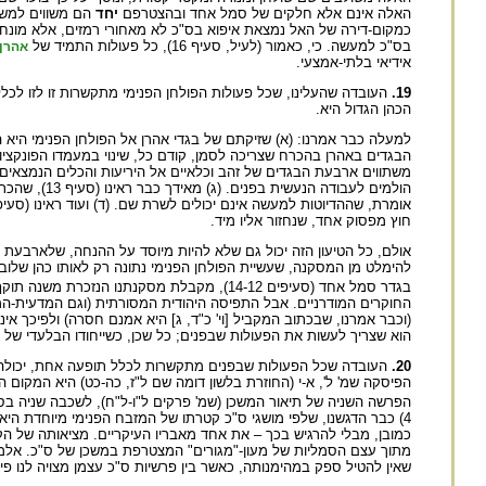
האלה אינם אלא חלקים של סמל אחד ובהצטרפם
יחד
הם משווים למשכ
כמקום-דירה של האל נמצאת איפוא בס"כ לא מאחורי רמזים, אלא מונחת 
בס"כ למעשה. כי, כאמור (לעיל, סעיף 16), כל פעולות התמיד של
אהרן
אידיאי בלתי-אמצעי.
19.
העובדה שהעלינו, שכל פעולות הפולחן הפנימי מתקשרות זו לזו לכל
הכהן הגדול היא.
הבגדים באהרן בהכרח שצריכה לסמן, קודם כל, שינוי במעמדו הפונקציונ
משתווים ארבעת הבגדים של זהב וכלאיים אל היריעות והכלים הנמצאים 
הולמים לעבו
חוץ מפסוק אחד, שנחזור אליו מיד.
אולם, כל הטיעון הזה יכול גם שלא להיות מיוסד על ההנחה, שלארבעת ה
בגדר סמל אחד (סעיפים 14-12), מקבלת מסקנתנו הנזכרת משנה תוקף. ההלכה התלמודית התירה את השרות בפנים בכהן הדיוט
החוקרים המודרניים. אבל התפיסה היהודית המסורתית (וגם המדעית-המו
(וכבר אמרנו, שבכתוב המקביל [וי' כ"ד, ג] היא אמנם חסרה) ולפיכך אינ
הוא שצריך לעשות את הפעולות שבפנים; כל שכן, כשייחודו הבלעדי של
20.
העובדה שכל הפעולות שבפנים מתקשרות לכלל תופעה אחת, יכולה לש
הפיסקה שמ' ל', א-י (החוזרת בלשון דומה שם ל"ז, כה-כט) היא המקום
הפרשה השניה של תיאור המשכן (שמ' פרקים ל"ו-ל"ח), לשכבה שניה ב
4) כבר הדגשנו, שלפי מושגי ס"כ קטרתו של המזבח הפנימי מיוחדת היא
כמובן, מבלי להרגיש בכך – את אחד מאבריו העיקריים. מציאותה של הק
מתוך עצם הסמליות של מעון-"מגורים" המצטרפת במשכן של ס"כ. אלמלא
שאין להטיל ספק במהימנותה, כאשר בין פרשיות ס"כ עצמן מצויה לנו 