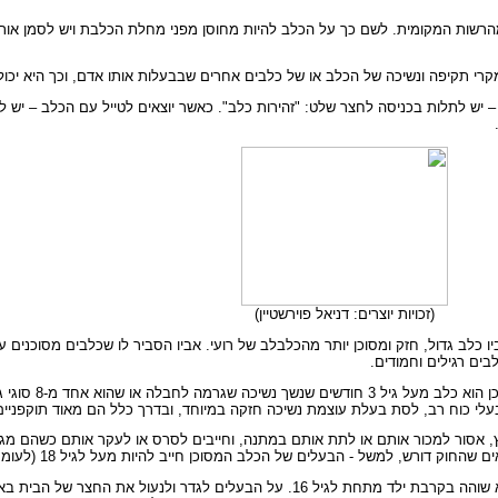
 חודשים חייב לקבל רישיון מהרשות המקומית. לשם כך על הכלב להיות מחוסן מפני מחלת הכלבת ויש ל
רי תקיפה ונשיכה של הכלב או של כלבים אחרים שבבעלות אותו אדם, וכך היא יכול
יש לתלות בכניסה לחצר שלט: "זהירות כלב". כאשר יוצאים לטייל עם הכלב – יש 
(זכויות יוצרים: דניאל פוירשטיין)
ביו כלב גדול, חזק ומסוכן יותר מהכלבלב של רועי. אביו הסביר לו שכלבים מסוכנים ע
ים רגילים וחמודים.
החוק קובע כללים חמורים י
עלי כוח רב, לסת בעלת עוצמת נשיכה חזקה במיוחד, ובדרך כלל הם מאוד תוקפניים,
 אסור למכור אותם או לתת אותם במתנה, וחייבים לסרס או לעקר אותם כשהם מגיעים 
, למשל - הבעלים של הכלב המסוכן חייב להיות מעל לגיל 18 (לעומת גיל 16 בכלב רגיל).
פיו של הכלב המסוכן צריך להיות סגור במחסום למשך כל הזמן שבו הוא שוהה בקרבת ילד מתחת לגיל 16. ע