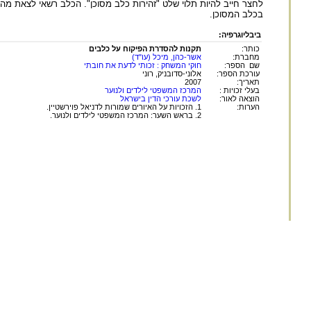
בכלב המסוכן.
ביבליוגרפיה:
כותר:
תקנות להסדרת הפיקוח על כלבים
מחברת:
אשר-כהן, מיכל (עו"ד)
שם הספר:
חוקי המשחק : זכותי לדעת את חובתי
עורכת הספר:
אלוני-סדובניק, רוני
תאריך:
2007
בעלי זכויות :
המרכז המשפטי לילדים ולנוער
הוצאה לאור:
לשכת עורכי הדין בישראל
הערות:
1. הזכויות על האיורים שמורות לדניאל פוירשטיין.
2. בראש השער: המרכז המשפטי לילדים ולנוער.
החומר במאגר זה הינו
לשימוש פרטי ולשימושם ש