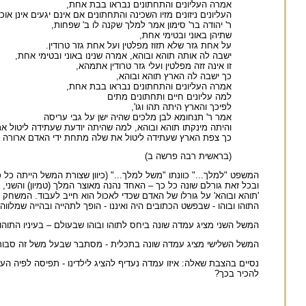
אמרה העליונים והתחתונים נבראו בבת אחת,
העליונים ניזונים מזיו השכינה והתחתונים אם אינם יגעים אינן א
ר' יהודה בר' סימון אמר למלך שקנה לו ב' שפחות,
שתיהן באוני ובטימי אחת,
על אחת גזר שלא תזוז מפלטין ועל אחת גזר טרודין.
ישבה לה אותה תוהא ובוהא, אמרה שנינו באוני ובטימי אחת,
זו אינה זזה מפלטין ועלי גזר טרודין אתמהא,
כך ישבה לה הארץ תוהא ובוהא,
אמרה העליונים והתחתונים נבראו בבת אחת,
למה עליונים חיים ותחתונים מתים
לפיכך והארץ היתה תהו וגו',
אמר ר' תנחומא לבן מלכים שהיה ישן על גבי עריסה
והיתה מינקתו תוהא ובוהא, למה שהיתה יודעת שעתידה ליטול א
כך צפת הארץ שעתידה ליטול את שלה מתחת ידי האדם ארורה האדמ
(בראשית רבה פרשה ב)
המשפט "למלך..." כוונתו "משל למלך..." (כיוון שצורת המשל הייתה כל 
ובכל זאת גורלם שונה כל כך – האחד נהנה מאוצר המלך (טמיון) והשני, 
'תוהא ובוהא' על גורלו של האדם שכדי לאכול הוא חייב לעבוד. המשחק ה
התוהו ובוהו - שבפשט הכתובים היה ואיננו - הופך לתהייה ובהייה שמלווה 
המשל השני מציג עמדה שונה ביחס לתוהו ובוהו שבעולם – בעיניו התוהו
המשל השלישי מציג עמדה שונה בתכלית - מסתבר שבעל משל זה סבור שה
נסיים בהצבת שאלה: איזו עמדה נעדיף להציג לילדינו - תפיסה לפיה ה
להכיר בכך?