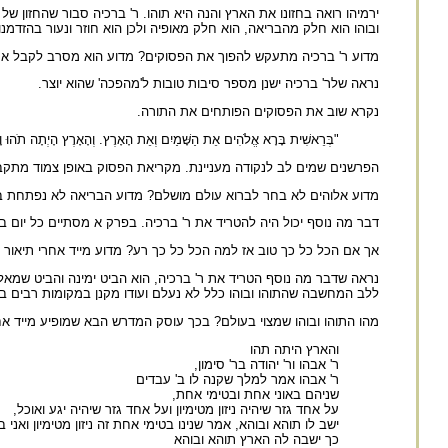
ירמיהו רואה בחזונו את הארץ והנה היא תוהו. ר' ברכיה סבור שהחזון 
ובוהו הוא חלק מהבריאה, הוא חלק מאופיה ולכן הוא חוזר ונעור בהזדמנוי
מדוע ר' ברכיה מתעקש להפוך את הפסוקים? מדוע הוא מסרב לקבל א
נראה שלר' ברכיה ישנן מספר סיבות טובות ל'מהפכה' שהוא יוצר.
נקרא שוב את הפסוקים הפותחים את התורה.
"בְּרֵאשִׁית בָּרָא אֱלֹהִים אֵת הַשָּׁמַיִם וְאֵת הָאָרֶץ. וְהָאָרֶץ הָיְתָה תֹהוּ וָב
הפרשנים שמים לב לנקודה מעניינת. מקריאת הפסוק באופן צמוד מתקבל
מדוע אלוהים לא בחר לברוא עולם מושלם? מדוע הבריאה לא נפתחת ב'ויהי
דבר מה נוסף יכול היה להטריד את ר' ברכיה. בפרק א מסתיים כל יום בקר
אך אם הכל כל כך טוב אז למה הכל כל כך רע? מדוע מייד אחרי תיאור
נראה שדבר מה נוסף הטריד את ר' ברכיה, הוא הביט ימינה והביט שמ
ללב המחשבה שהתוהו ובוהו כלל לא נעלם ועודו מקנן במקומות רבים ב
מהו התוהו ובוהו שמצוי בעולם? בכך עוסק המדרש הבא שמופיע מייד א
והארץ היתה תהו
ר' אבהו ור' יהודה בר' סימון,
ר' אבהו אמר למלך שקנה לו ב' עבדים
שניהם באוני אחת ובטימי אחת,
על אחד גזר שיהיה ניזון מטימיון ועל אחד גזר שיהיה יגע ואוכל,
ישב לו תוהא ובוהא, אמר שנינו בטימי אחת זה ניזון מטימיון ואני 
כך ישבה לה הארץ תוהא ובוהא