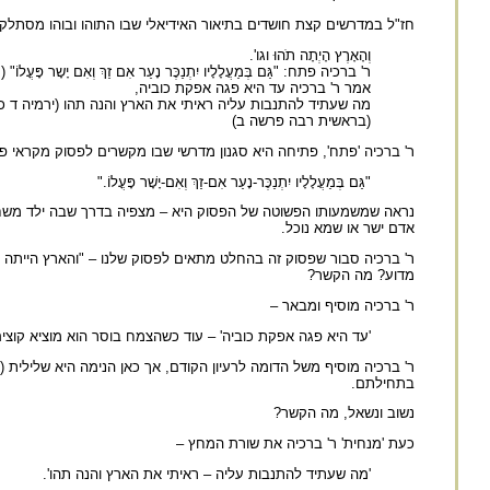
חז"ל במדרשים קצת חושדים בתיאור האידיאלי שבו התוהו ובוהו מסתלק 
וְהָאָרֶץ הָיְתָה תֹהוּ וגו'.
ר' ברכיה פתח: "גַּם בְּמַעֲלָלָיו יִתְנַכֶּר נָעַר אִם זַךְ וְאִם יָשָר פָּעֳלוֹ
אמר ר' ברכיה עד היא פגה אפקת כוביה,
מה שעתיד להתנבות עליה ראיתי את הארץ והנה תהו (ירמיה ד כג
(בראשית רבה פרשה ב)
ר' ברכיה 'פתח', פתיחה היא סגנון מדרשי שבו מקשרים לפסוק מקראי 
"גַּם בְּמַעֲלָלָיו יִתְנַכֶּר-נָעַר אִם-זַךְ וְאִם-יָשָׁר פָּעֳלוֹ."
נראה שמשמעותו הפשוטה של הפסוק היא – מצפיה בדרך שבה ילד משחק (
אדם ישר או שמא נוכל.
ר' ברכיה סבור שפסוק זה בהחלט מתאים לפסוק שלנו – "והארץ הייתה תו
מדוע? מה הקשר?
ר' ברכיה מוסיף ומבאר –
'עד היא פגה אפקת כוביה' – עוד כשהצמח בוסר הוא מוציא קוצים
ר' ברכיה מוסיף משל הדומה לרעיון הקודם, אך כאן הנימה היא שלילית (
בתחילתם.
נשוב ונשאל, מה הקשר?
כעת 'מנחית' ר' ברכיה את שורת המחץ –
'מה שעתיד להתנבות עליה – ראיתי את הארץ והנה תהו'.