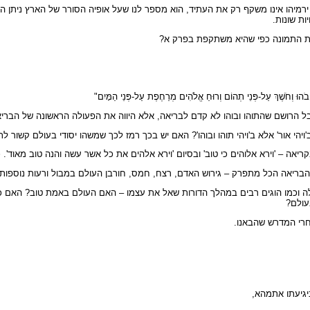
של ירמיהו אינו משקף רק את העתיד, הוא מספר לנו שעל אופיה הסורר של הארץ ניתן 
ות שונות.
ת התמונה כפי שהיא משתקפת בפרק א?
ֹהוּ וְחֹשֶׁךְ עַל-פְּנֵי תְהוֹם וְרוּחַ אֱלֹהִים מְרַחֶפֶת עַל-פְּנֵי הַמָּיִם"
 הרושם שהתוהו ובוהו לא קדם לבריאה, אלא היווה את הפעולה הראשונה של הבריא
 אור' אלא ב'ויהי תוהו ובוהו'? האם יש בכך רמז לכך שמשהו יסודי בעולם קשור לתו
יאה – 'וירא אלוהים כי טוב' ובסיום 'וירא אלהים את כל אשר עשה והנה טוב מאוד'. 
 הבריאה הכל מתפרק – גירוש האדם, רצח, חמס, חורבן העולם במבול ורעות נוספות
אלה וכמו הוגים רבים במהלך הדורות שאל את עצמו – האם העולם באמת טוב? האם
עולם?
חרי המדרש שהבאנו.
ביגיעתו אתמהא,