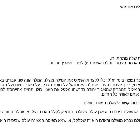
וכלים אתמהא,
ת שלה מתחת ידו,
ה בעבורך וג' (בראשית ג יז) לפיכך והארץ תהו וגו'.
כך נפוצה בימי חז"ל יכלו לקצר ולהשמיט את המילה משל). המלך קונה שני עבדים באו
אבוי, צריך לעבוד! העבד יושב 'תוהא ובוהא' על חוסר הצדק, על השרירותיות ועל ה
מילולי המבריק שמציג ר' יהודה בדרשתו מקפל את העניין כולו. תהייה מתייחסת להו
אותנו לאורך כל החיים.
 ובוהו קשור לשאלת המוות בעולם.
עולם ביסודו הוא אכן עולם שכולו טוב ומי קילקל? האדם. ועל מי מוטלת החובה 
עולם נברא מושלם והאדם הוא זה שקלקל, או שמא תפיסה המציגה עולם שביסודו הוא