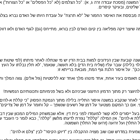
שנה (מסכת עבודה זרה ג, א): "כל הצלמים (לא "כל הפסלים" או "כל הצורות") א
שליטים, ובעיקר קיסרים.
מה מבססת את האיסור החמור של "לא תרצח" על עובדת היותו של האדם נברא בצלם 
שיוצר זיקה מפליאה בין קיום האדם לבין בוראו, מתייחס (גם) לגוף האדם ולאו דווק
משנה קובעת שבין הנידונים למוות בבית הדין יש מי שנתלה לאחר מיתתו (לפי שיטות 
וי בלילה) עובר עליו (שליח בית הדין) בלא תעשה, שנאמר, 'לא תלין נבלתו על העץ 
ג)". על איסור הלנת גוף המת, מובאת ברייתא זו:
תאומים בעיר אחת, אחד מינוהו מלך ואחד יצא לליסטיות (גזל אלים). צווה המלך ות
יווצר רק מתוך הדמיון החיצוני שביניהם ולא בשל פנימיותם ותכונותיהם הנפשיות!
לאחר שנקבע במשנה איסור התלייה בלילה מתוך הנמקת הפסוק "כי קללת א-להים תל
י. אם כך המקום מצטער על דמן של רשעים שנשפך – קל וחומר על דמן של צדיקים".
 ייסורים ללא קשר למעמדו לפני בית דין. אלא שבמשחק המילים המכוון שבין דברי
ללת א-להים". אין המילה "קללת" נגזרת לדעתו מלשון "קללה", כבא לומר כי העובד ע
תלוי) ועל זרועה (זרועו של התלוי) השמוטה.
עית במדרש שבו שוב מצויה ההקבלה בין "דיוקן הקיסר" לבין "צלם א-להים":