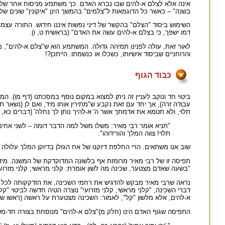
אינה אלא לצלם א-להים שבו נברא האדם. כך משתמע מניסוח אחר של המ
בשנה" – כאשר כל הדוגמאות ל"צלמים" בהמשך הינן "איקונין" שונים של 
השימוש ביסוד "הצלם" בהקשר של דיני נפשות איננו חידוש. התורה עצ
דמו ישפך, כי בצלם א-להים עשה את האדם" (בראשית ט, ו).
לאור זאת, עולה לפנינו תמיהה גדולה. המשתמע הוא ש"צלם א-להים", מה 
והרוחניים שביסוד אישיותו, כשכלו או כנשמתו. הייתכן?!
כבוד הגוף
ביטוי חד ונוקב לעניין זה ניתן למצוא במקום נוסף במסכתנו (דף מו). ה
עבודה זרה), אך יחד עם זאת נקבע ש"מתירין אותו מיד, ואם לן (נשאר תל
תלוי, ולא תטמא את אדמתך אשר ה' א-להיך נותן לך נחלה' (דברים כא, כ
"תניא אומר רבי מאיר: משלו משל למה הדבר דומה – לשני אחים 
תלוי! צווה המלך והורידוהו".
שוב אנו משתאים. הרי החלפת דיוקנו של אח הגזלן בדיוקן המלך עלולה לה
תפיסה זו של רבי מאיר מרומזת אף בלשונה המדוקדקת של המשנה. מיד 
"בשעה שאדם מצטער, שכינה מה לשון אומרת: קלני מראשי; קלני מזרוע
נראה שרבי מאיר מבקש להדגיש את רחמי השכינה, את הזדקקותה לכל בעל
דברי השכינה, "קלני מראשי, קלני מזרועי" נוצרה הטיה חדשה לביטוי "ק
א-להים, אלא מלשון "קל", לאמור: השכינה מצטערת על ראשה (ראשו של ה
התפיסה שגוף האדם הינו (חלק מ)"צלם א-להים" מנוסחת בצורה חד-משמ