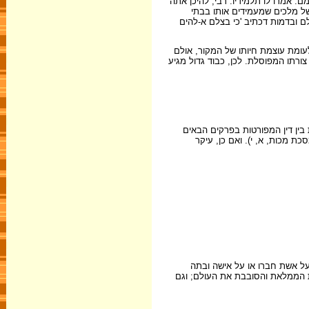
מם. אמרו לו תלמידיו: רבי, להיכן אתה
 של מלכים שמעמידים אותו בבתי
לם ובדמות דכתיב 'כי בצלם א-להים
עומת עוצמת חיותו של המקור, אולם
צורתו המפוסלת. לכן, כבוד גדול מגיע
בין דין המפורטות בפרקים הבאים
ת מכות, א, י). ואם כן, עיקר
 על אשת חברו או על אישה ובתה
ת הממלאת והסובבת את העולם; וגם