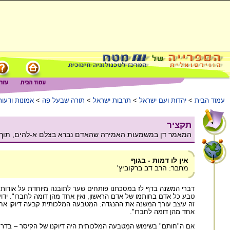
עמוד הבית
>
יהדות ועם ישראל
>
תרבות ישראל
>
תורה שבעל פה
>
אמונות ודעות
תקציר
המאמר דן במשמעות האמירה שהאדם נברא בצלם א-להים, תוך הת
אין לו דמות - בגוף
מחבר: הרב דב ברקוביץ'
דברי המשנה בדף לז במסכתנו פותחים שער לתובנה מיוחדת על אודות '
טבע כל אדם בחותמו של אדם הראשון, ואין אחד מהן דומה לחברו". ידוע
זה עיצב עורך המשנה את ההנגדה: המִטבעה המלכותית קבעה דיוקן אחד
אחד מהן דומה לחברו".
אם ה"חותם" בשימוש המִטבעה המלכותית היה דיוקנו של הקיסר – בדרך 