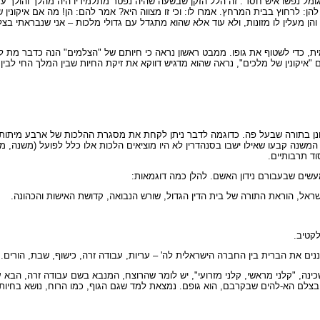
יז) 'גומל נפשו איש חסד'. זה הלל הזקן שבשעה שהיה נפטר מתלמידיו היה מהלך והולך ע
להן: לרחוץ בבית המרחץ. אמרו לו: וכי זו מצווה היא? אמר להם: הן! מה אם איקונין
הן מעלין לו מזונות, ולא עוד אלא שהוא מתגדל עם גדולי מלכות – אני שנבראתי בצ
ית, כדי לשטוף את גופו. ממבט ראשון נראה כי חיותם של "הצלמים" הנה כדבר מת ל
"איקונין של מלכים", נראה שהוא מדגיש דווקא את זיקת החיות שבין המלך החי לבין 
ונן בתורה שבעל פה. כדוגמה לדבר ניתן לקחת את מסגרת ההלכות של ארבע מיתות 
המשנה קבעו שאילו ישבו בסנהדרין לא היו מוציאים הלכות אלו כלל לפועל (משנה, מסכ
וד תרבותיים.
שים שבעבורם נידון האשם. להלן כמה דוגמאות:
ראל, הוראת התורה של בית הדין הגדול, שורש הנבואה, קדושת האישות והכהונה.
לקטיב.
נים את הברית בין החברה הישראלית לה' – עריות, עבודה זרה, כישוף, שבת, הורים.
שכינה, "קלני מראשי, קלני מזרועי", יש לומר שהרוצח, המנבא בשם עבודה זרה, הבא
 בצלם הא-להים שבקרבם, הוא גופם. נמצאת למד שגם הגוף, כמו הרוח, נושא בחיו