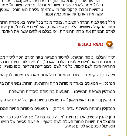
" 'וכי ימוך אחיך' (ויקרא כה, לה) - הדא הוא דכתיב (משלי יא, 
הולך? אמר להם: לעשות מצווה! אמרו לו: וכי מה מצווה זו? אמר 
טרטיאות ובבתי קרקסיאות מי שנתמנה עליהם הוא מורקן ושוטפן ו
עשה את האדם' על אחת כמה וכמה!"
הלל ניגש לבית המרחץ הציבורי, מוסד מוכר בכל עיירה באימפריה הרומ
מתוך ההקבלה שעושה הלל בין גוף האדם, הוא "צלם א-להים", ובין אותם 
לאדם הממרק את צורתו החומרית, "כי בצלם א-להים עשה את האדם".
נושא בעונש
יסוד "הצלם" כיסוד המקראי לאיסור הפגיעה בגוף האדם הפך ליסוד מכ
במסכתנו (ראו: "צלם א-להים: הלכה ואגדה", ד"ר יאיר לוברבוים). חכמי 
ההוראה הינה לשם לימוד, כלומר לשם עיצוב דעת ותודעה וכינון מושגי יס
זיקה ברורה קיימת בין צורת ההמתה בכל אחת מארבע המיתות לבין המע
הנחנקין – הפוגעים באחד מיסודות הרוח וההוראה: הורות, נפש אחת ביש
הנשרפין (שריפת המעיים) – הפוגעים במיניותם ביסודות המשפחה.
הנהרגין (כריתת הראש מהגוף) – הפוגעים בחיות הגוף של הפרט או הקו
הנסקלין (המתה בשיתוף עדים ומכרים) – הפוגעים ביסודות החיות המכונ
ניתן להבין עונשים אלו בבחינת "מידה כנגד מידה". אך על רקע דברי ה
והמנצל את חיוניות כוחות העולם לשם כישוף – פוגעים פגיעה של ממש
הוא יכול לפגום או לקיים אותה.