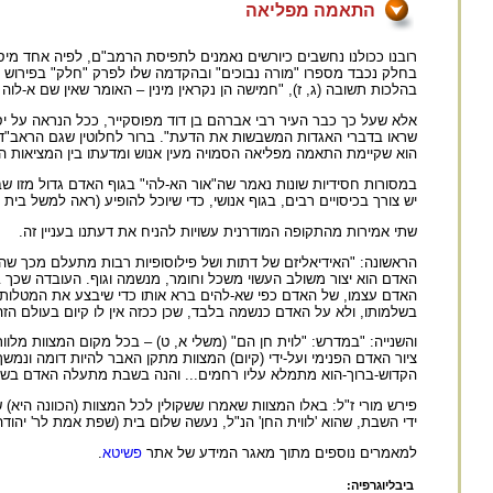
התאמה מפליאה
רובנו ככולנו נחשבים כיורשים נאמנים לתפיסת הרמב"ם, לפיה אחד מי
בחלק נכבד מספרו "מורה נבוכים" ובהקדמה שלו לפרק "חלק" בפירוש 
בהלכות תשובה (ג, ז), "חמישה הן נקראין מינין – האומר שאין שם א-לוה
אלא שעל כך כבר העיר רבי אברהם בן דוד מפוסקייר, ככל הנראה על יסו
שראו בדברי האגדות המשבשות את הדעת". ברור לחלוטין שגם הראב"ד ה
הוא שקיימת התאמה מפליאה הסמויה מעין אנוש ומדעתו בין המציאות הא-ל
במסורות חסידיות שונות נאמר שה"אור הא-להי" בגוף האדם גדול מזו שב
יש צורך בכיסויים רבים, בגוף אנושי, כדי שיוכל להופיע (ראה למשל בית 
שתי אמירות מהתקופה המודרנית עשויות להניח את דעתנו בעניין זה.
הראשונה: "האידיאליזם של דתות ושל פילוסופיות רבות מתעלם מכך שהא
האדם הוא יצור משולב העשוי משכל וחומר, מנשמה וגוף. העובדה שכך ב
האדם עצמו, של האדם כפי שא-להים ברא אותו כדי שיבצע את המטלות 
בשלמותו, ולא על האדם כנשמה בלבד, שכן ככזה אין לו קיום בעולם הזה" (
והשנייה: "במדרש: "לוית חן הם" (משלי א, ט) – בכל מקום המצוות מלו
ציור האדם הפנימי ועל-ידי (קיום) המצוות מתקן האבר להיות דומה ונמ
הקדוש-ברוך-הוא מתמלא עליו רחמים... והנה בשבת מתעלה האדם בשורשו 
פירש מורי ז"ל: באלו המצוות שאמרו ששקולין לכל המצוות (הכוונה היא) 
ידי השבת, שהוא 'לווית החן' הנ"ל, נעשה שלום בית (שפת אמת לר' יהודה
למאמרים נוספים מתוך מאגר המידע של אתר
פשיטא
.
ביבליוגרפיה: