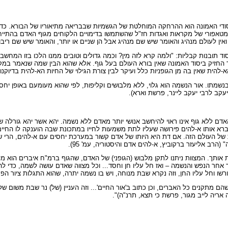
סודי האמונה הוא ההרחקה המוחלטת של הגשמיות שבבריאה מתיאוריו של הבורא. כד
מטאפורי של מקראות ואגדות חז"ל שהשתמשו בדימויים הלקוחים מגוף האדם בהתייח
 ואין לעולם מנהיג והאומר שיש שם מנהיג אבל הן שניים או יותר, והאומר שיש שם ריב
ד תובנות קבליות: "ולמה קרא לזה מין? וכמה גדולים וטובים ממנו הלכו בזו המחש
חזיק ביסוד האמונה שאין בורא העולם בעל גוף. אלא שהוא הבין שמה שנאמר במקור
הית שאין בה מן הגופניות כלל ועיקר לבין צורת הגילוי של החיות הא-להית בדיוקנו
נשמתו. אור הנשמה הוא גלוי, ללא מלבושים וקליפות, לפי שהוא מעומעם באופן יחסי
יעקב לרבי יעקב ליינר, פרשת וארא).
דם ללא גוף אינו ראוי להיחשב אנושי יותר מאדם ללא נשמה. יהא אשר יהא גורלה ש
רא אותו א-להים פירושה שעליו לתת משמעות לחייו במתכונת שבה הוענקה לו החיים.
של העולם הזה. אם דת היא היותו של אדם קשור במערכת יחסים עם א-להים, הרי ש
הרב אליעזר ברקוביץ, א-להים אדם והיסטוריה, עמ' 95).
ות אותך. המצוות ניתנו לתקן מלבוש (הגופני) של האדם, שהגוף ברמ"ח איברים הוא 
שך אחר הנפש והנשמה – ואז חל עליו חן וחסד... וכל מצווה שאדם עושה לשמה, כדי 
וחל עליו החן, וזה נקרא שבת מנוחה, ויש בו נשמה יתרה, שהוא התגלות ציור הפני
שהם מתקנים כל האברים, וכן כתוב ב'אור החיים'... וזה העניין (של) נר שבת משום ש
 אריה לייב מגור, פרשת כי תצא, תרנ"ה)".