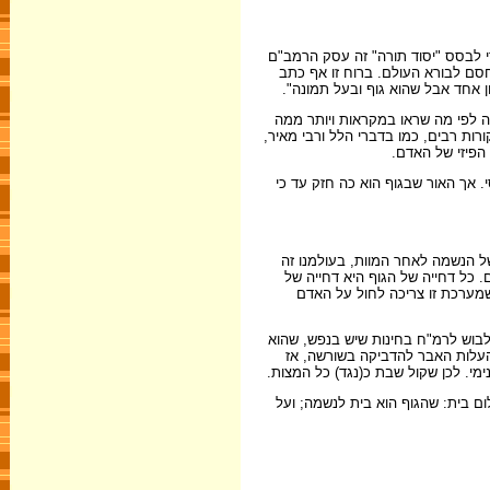
י לבסס "יסוד תורה" זה עסק הרמב"ם
סם לבורא העולם. ברוח זו אף כתב
ון אחד אבל שהוא גוף ובעל תמונה".
בה לפי מה שראו במקראות ויותר ממה
ות רבים, כמו בדברי הלל ורבי מאיר,
 הפיזי של האדם.
. אך האור שבגוף הוא כה חזק עד כי
ל הנשמה לאחר המוות, בעולמנו זה
 כל דחייה של הגוף היא דחייה של
מערכת זו צריכה לחול על האדם
מלבוש לרמ"ח בחינות שיש בנפש, שהוא
להעלות האבר להדביקה בשורשה, אז
מי. לכן שקול שבת כ(נגד) כל המצות.
לום בית: שהגוף הוא בית לנשמה; ועל