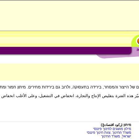
 הייצור והמסחר, בירידה בתעסוקה, ולרוב גם בירידות מחירים. מיתון חמור ומת
ميّز هذه الفترة بتقليص الإنتاج والتجارة، انخفاض في التشغيل، وعلى الأغلب انخفاض 
מיתון (ركود اقتصاديّ)
מילון מושגים לחינוך פיננסי
משרד החינוך. צוות חינוך פיננסי
ישראל. משרד החינוך