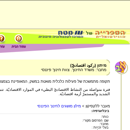
מיתון (ركود اقتصاديّ)
מחבר: משרד החינוך. צוות חינוך פיננסי
תקופה מתמשכת של פעילות כלכלית מואטת במשק, המאופיינת בצמצום של
فترة متواصلة من النشاط الاقتصاديّ البطيء في الموارد الاقتصاديّة. تت
الشديد والمستمرّ أزمة اقتصاديّة.
מעבר ללקסיקון >
מילון מושגים לחינוך הפיננסי
ביבליוגרפיה:
כותר:
שם הפרסום מקורי:
מחבר:
בעלי זכויות :