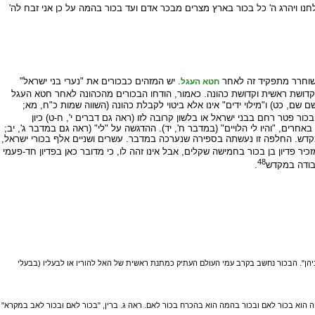
לחנו ויהרג ה' כל בכור בארץ מצרים מבכר אדם ועד בכור בהמה על כן אני זבח לה'
 שוחרר מתפקיד זה לאחר
. יש המזהים כבכורים את "נערי בני ישראל"
חטא העגל
: קדושת ראשית וקדושת כהונה. כאמור, הודחו הבכורים מהכהונה לאחר חטא העגל
שם, כט) ו"מילוי ידים" אינו אלא ביטוי לקבלת כהונה (השווה שמות כ"ח, מא;
ור פטר רחם בבני ישראל או בלשון קרובה לזו (ראה גם דברים י', ח-ט) כיון
באחרים, "והיו לי הלויים" (במדבר ח', יד). ההדגשה על "לי" (ראה גם במדבר ג', יב;
המקדש. החלפה זו נעשתה בספירה שנערכה במדבר. עשרים ושניים אלף בכורי ישראל,
כיר פדיון בן בכור בחמישה שקלים, אבל אינו זהה לו, כי מדובר כאן בפדיון חד-פעמי
48
עבודה במקדש
.
יהן". הבכור נחשב בקרב עמי העולם העתיק כמתנת ראשית של האל להוריו או לבעליו (בבעלי
 הוא בכור לאם ובכור בהמה הוא בהכרח בכור לאם. ראה ג. ברין, "בכור לאם ובכור לאב במקרא"