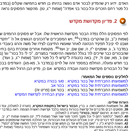
האדם. ידוע רק שהפדיון לבכור אדם נעשה בהיותו בן חודש בחמישה שקלים (במדבר 
כל פטר רחם הזכרים וכל-בכור בני אפדה" (שמות י"ג, טו). מהקשר הפסוקים נראה
2. פדיון מקדושת מקדש
לפי הפסוקים הללו נפדה הבכור מקדושת הראשית שלו. אבל יש פסוקים הרומזים 
44
(שמות כ"ב, ט) שהקריבו במדבר
, ויש המסבירים ש"הכהנים הנגשים אל ה' "יתקדש
ושבט לוי קיבל תפקיד הכהונה לאחר שאנשיו התייצבו לצידו של משה והרגו בעובדי ה
46
במדבר ג', ג; שופטים י"ז, ה; שם שם, יב ועוד
. מקומות אחרים שנזכרת בהם בחירת ה
שהבכורים כבר שייכים לה' בגלל המעשה ההיסטורי במצרים, "כי לי כל בכור" וגו' (במד
שם ג', מא; שם ח', יד), באה כהנגדה ל"קדש לי כל פטר רחם" (שמות י"ג, ב ועוד
בני חודש ומעלה, הוחלפו במספר זהה של לויים (במדבר ג', מא-מג). העודפים בבכ
של כל הבכורים מקדושת כהונה ועבודה במקדש. אם כן, פדיון הבן הרגיל הוא פדיו
לחלקים נוספים של המאמר:
למשמעותו החברתית של בכור במקרא : סוגי בכורה במקרא
למשמעותו החברתית של בכור במקרא : בכור אב
למשמעותו החברתית של בכור במקרא : בכור אם (פריט זה)
למשמעותו החברתית של בכור במקרא : עקרון הבחירה לקדושת המקדש
הערות שוליים:
38.
על משמעות המושג ראה: ג. ברין,
הבכור בישראל בתקופת המקרא
, (הערה 2 למעלה), עמ' 24 הערה 1.
39.
פסוקים רבים מדברים על קדושת בכורות בהמה בלבד וקדושת ראשית הצומח. ראה במדבר י"ח, ח
חיים). ראה א. הרטום
"בכור, בכורה"
(הערה 1 למעלה).
40.
למשל: "כלפטר רחם לי וכל מקנך תזכר פטר שור ושה" (שמות ל"ד, יט) והשווה שמות י"ג, יב. ראה ג. ב
41.
אמנם לפי דברים ט"ו, יט-כ אוכלים הבעלים את הבכורות, אך ההלכה מפרשת שהפסוקים משל
42.
השווה לויקרא כ"ז, ו: "ואם מבן חדש ועד בן חמש שנים והיה ערכך הזכר חמשה שקלים "כסף".
43.
במכת בכורות נפגעו החל מ"בכור פרעה" וכלה ב"בכור השפחה" ו"כל בכור בהמה" (שמות י"א,
(הערה 2 למעלה), עמ' 47.