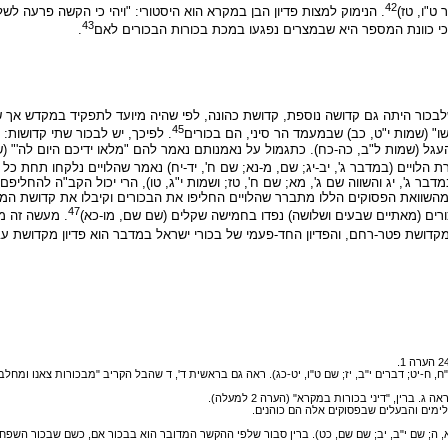
42
ט"ו, טז)
. הנימוק למצות פדיון הבן במקרא הוא היסטורי: "ויהי כי הקשה פרעה לש
43
 כי כוונת המספר היא שבמצרים נפגעו במכת בכורות הבכורים לאם
.
שלבכור היתה גם קדושה נוספת, קדושת כהונה, לפי שהיה מיועד לתפקיד במקדש אך
45
ו" (שמות י"ט, כב) שב
מעמד הר סיני
, הם בכורים
. לפיכך, יש לבכור שתי קדושות
עגל (שמות ל"ב, כה-כח). כתגמול על נאמנותם נאמר להם "מלאו ידיכם היום לה'" (שם 
לויים (במדבר ג', יב-יג; שם, מ-נא; שם ח', יד-יח) נאמר שהלויים נלקחו תחת כל בכ
בר ג', יג והשווה שם ג', מא; שם ח', טז; ושמות י"ג, טו), הרי יכול הקב"ה להחליפם 
). מהשוואת הפסוקים הללו מתברר שהלויים החליפו את הבכורים וקיבלו את קדושת 
47
ורים (מאתיים שבעים ושלושה) נפדו בחמישה שקלים (שם שם, מו-כא)
. מעשה זה מז
ן מקדושת פטר-רחם, והפדיון החד-פעמי של בכורי ישראל במדבר הוא פדיון מקדושת 
-יט; דברים י"ב, יז; שם ט"ו, יט-כג). ראה גם בראשית ד', ד שהבל הקריב "מבכורות צאנו ומחלב
רין, "דיני בכורות במקרא" (הערה 2 למעלה).
ימים והבעלים שבפסוקים אלה הם כוהנים.
 ה; שם י"ב, יב; שם שם, כט). ברין סבור שלפי ההקשר המדובר הוא בבכור אם, כשם שבכור השפחה