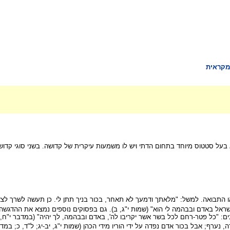
קראית
 בעל סטטוס מיוחד בתחום הדתי ויש לו משמעות עיקרית של קדושה. בשני סוגי קד
תבואה. למשל: "מלאתך ודמעך לא תאחר, בכור בניך תתן לי. כן תעשה לשרך לצאנך
ראל באדם ובבהמה לי הוא" (שמות י"ג, ב). גם בפסוקים נוספים נמצא את ההדגשה 
נים: "כל פטר-רחם לכל בשר אשר יקריבו לה', באדם ובבהמה, לך יהיה" (במדבר י"ח
, נערף; אבל בכור אדם נפדה על ידי הוריו מידי הכהן (שמות י"ג, יב-יג; ל"ד, כ; במד