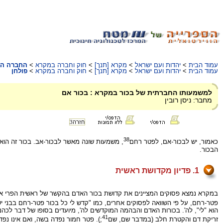
עמוד הבית
>
יהדות ועם ישראל
>
מקרא [תנך]
>
חוק וחברה במקרא
>
החברה המ
עמוד הבית
>
יהדות ועם ישראל
>
מקרא [תנך]
>
חוק וחברה במקרא
>
פולחן
למשמעותו החברתית של בכור במקרא : בכור אם
מחבר: ניסן רובין
חזרה
3
38
כאמור, יש לבכור-אם, לפטר רחם
, משמעות שונה מאשר לבכור-אב. בכור זה הוא
הבכור.
1. פדיון מקדושת ראשית
במקרא נמצא פסוקים המציינים את קדושת בכור האדם בהקשר של ראשית הפרי או ה
פטר-רחם, על פי השוואה לפסוקים אחרים, כמו "קדש לי כל בכור פטר-רחם בבני יש
הוא "לי", לה'. בכורות האדם והבהמה המוקדשים לה', מיועדים בסופו של דבר לכה
41
זריקת דם והקטרת חלב (במדבר שם, שם
;). פטר חמור נפדה בשה, ואם אינו נפדה