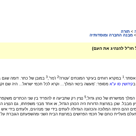
>
תורה
מבנה החברה ומוסדותיה
חז"ל להנהיג את העם)
3
2
1
 אסתר.
במקרא רווחים בעיקר המונחים 'עטרה'
ו'נזר',
במובן של כתר. דומה שגם בס
קידושין סו ע"א
מסופר: 'מעשה בינאי המלך... וקרא לכל חכמי ישראל... היה שם זקן 
5
המלך ממישרתו של כוהן גדול,
נציין רק שתביעה זו להפריד בין שני הכתרים משקפ
ן מבבל. שכן במרוצת הדורות היה הכוהן הגדול, או אחד מבני משפחתו, גם הנציג הפו
מים ההם היתה המלוכה והכהונה הגדולה לעתים בידי שני מנהיגים, ולעתים בידי איש
התעלם מעליית כוחם של חכמי הפרושים במרוצת הבית השני ומהשפעתם הגוברת על המונ