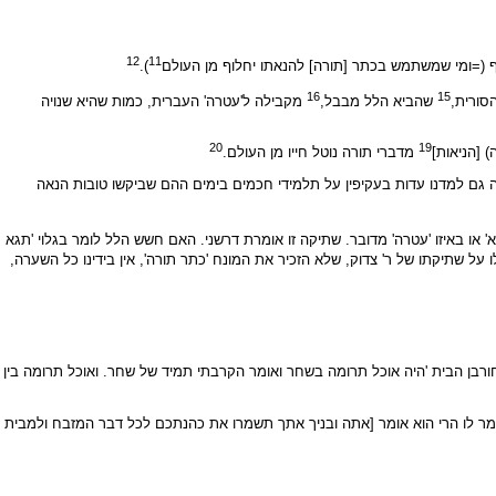
12
11
(=ומי שמשתמש בכתר [תורה] להנאתו יחלוף מן העולם
).
16
15
סורית,
שהביא הלל מבבל,
מקבילה ל'עטרה' העברית, כמות שהיא שנויה
20
19
 [הניאות]
מדברי תורה נוטל חייו מן העולם.
 גם למדנו עדות בעקיפין על תלמידי חכמים בימים ההם שביקשו טובות הנאה
ו באיזו 'עטרה' מדובר. שתיקה זו אומרת דרשני. האם חשש הלל לומר בגלוי 'תגא
ו על שתיקתו של ר' צדוק, שלא הזכיר את המונח 'כתר תורה', אין בידינו כל השערה,
י חורבן הבית 'היה אוכל תרומה בשחר ואומר הקרבתי תמיד של שחר. ואוכל תרומה בין
אמר לו הרי הוא אומר [אתה ובניך אתך תשמרו את כהנתכם לכל דבר המזבח ולמבית