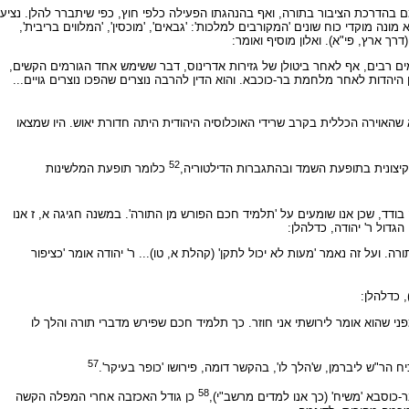
 בהדרכת הציבור בתורה, ואף בהנהגתו הפעילה כלפי חוץ, כפי שיתברר להלן. נציע
 מוקדי כוח שונים 'המקורבים למלכות': 'גבאים', 'מוכסין', 'המלווים בריבית',
רך ארץ, פי"א). ואלון מוסיף ואומר:
ימים רבים, אף לאחר ביטולן של גזירות אדרינוס, דבר ששימש אחד הגורמים הקשים,
יהדות לאחר מלחמת בר-כוכבא. והוא הדין להרבה נוצרים שהפכו נוצרים גויים...
האוירה הכללית בקרב שרידי האוכלוסיה היהודית היתה חדורת יאוש. היו שמצאו
52
קיצונית בתופעת השמד ובהתגברות הדילטוריה,
כלומר תופעת המלשינות
ודד, שכן אנו שומעים על 'תלמיד חכם הפורש מן התורה'. במשנה חגיגה א, ז אנו
גדול ר' יהודה, כדלהלן:
ה. ועל זה נאמר 'מעות לא יכול לתקן' (קהלת א, טו)... ר' יהודה אומר 'כציפור
 כדלהלן:
 שהוא אומר לירושתי אני חוזר. כך תלמיד חכם שפירש מדברי תורה והלך לו
57
 הר"ש ליברמן, ש'הלך לו', בהקשר דומה, פירושו 'כופר בעיקר'.
58
כוסבא 'משיח' (כך אנו למדים מרשב"י),
כן גודל האכזבה אחרי המפלה הקשה