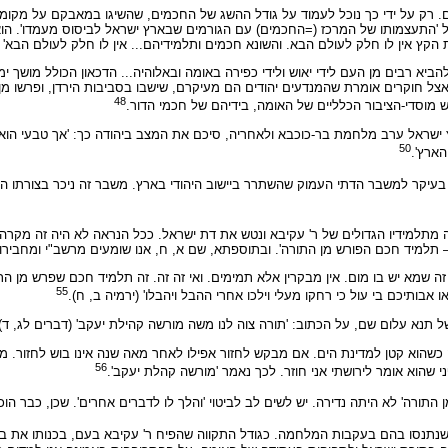
ם. רק על ידי כך נוכל לעמוד על גודל ההשג של החכמים, שהשיגו במאבקם על מקומם
'התעצמותו של המרכז (=החכמים) עם הגורמים שבארץ ישראל לביסוס מעמדו'. הוא מונה
הקץ אין לו חלק לעולם הבא. והשונא חכמים ותלמידיהם... אין לו חלק לעולם הבא' (ד
הביא רבים מן העם לידי יאוש ולידי כפירה באומה ובאלוהיה... הדכאון הכולל מושך 
צל חוקרים אומרת שהמנדעים יהודים הם מעיקרם, שישבו בסביבות הירדן, ופרשו מן ה
48
 מוסדי-הציבור הכלליים של האומה, בידיהם של חכמי הדור.
 ישראל ערב מלחמת בר-כוכבא ולאחריה, סיכם את המצב ביהודה כך: 'אך טבעי הוא ש
50
הארץ'.
 בעיקר למשבר הדתי העמוק שהשתרר ביישוב היהודי בארץ. משבר זה ניכר בצורתו ה
ה מתלמידיו הגדולים של ר' עקיבא ונטש את דת ישראל. ככל הנראה לא היה זה מקרה ב
 – תלמיד חכם הפורש מן התורה'. ובתוספתא, שם א, ח, אנו שומעים מרשב"י ומחבירו ה
 זה שמא יש בו מום. אין מבקרין אלא תמימים. ואי זה זה. זה תלמיד חכם שפרש מן התור
55
 אבותיכם בי עול כי רחקו מעלי וילכו אחרי ההבל ויהבלו' (ירמיה ב, ח).
תנא עלום שם, על הכתוב: 'תורה צוה לנו משה מורשה קהילת יעקב' (דברים לג, ד),
וא קטן למדינת הים. אם מבקש לחזור אפילו לאחר מאה שנה אינו בוש לחזור. מפני
56
שהוא אומר לירושתי אני חוזר. לכך נאמר 'מורשה קהלת יעקב'.
רה' לא היתה נדירה. יש לשים לב לביטוי 'והלך לו לדברים אחרים'. שכן, כבר הוכיח
 שנתנסו בהם בעקבות המלחמה. כגודל התקווה שהפיח ר' עקיבא בעם, בכנותו את בר-