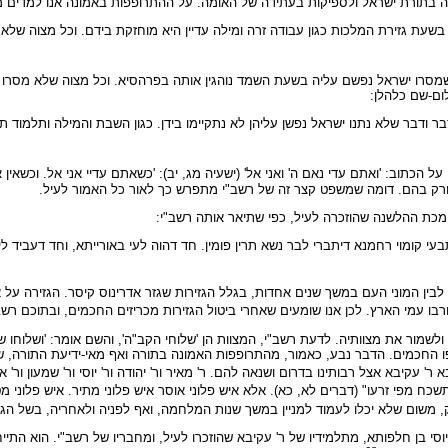
תורת ישראל ולספיקות בעתידה של האומה. על ההתרופפות באמונה אנו למדים מ
שעת גזירת המלכות כגון עבודה זרה ומילה עדיין היא מוחזקת בידם. וכל מצוה שלא 
ה שמסרו ישראל נפשם עליה בשעת השמד נוהגין אותה בפרהסיא. וכל מצוה שלא מסרו
ום-שם כלהלן:
ר ודבר שלא נתנו ישראל נפשן עליהן לא נתקיימו בידן. כגון השבת והמילה ותלמוד תורה
וב: 'ואתם עדי נאם ה' ואני אל' (ישעיה מג, יב): 'כשאתם עדיי אני אל. וכשאין אתם
אך ורק בהם. דומה שמשפט קצר זה של רשב"י מתפרש כך לאור כל האמור לעיל.
מכת ההלשנה שהוזכרה לעיל, כפי שתיאר אותה רשב"י:
י קומוי רחמנא דיתברי לבר נשא תרין פומין. חד דהוה לעי באורייתא, וחד דעביד ליה
בין המוני העם במשך שנים אחדות, בגלל הגזירות שגזר אדרינוס קיסר. הגזירה על 
בו עמי הארץ. לכן אנו שומעים שאחרי ביטול הגזירות מכריזים החכמים, ובתוכם רשב"י
לשמור את מצוותיה. לדעת רשב"י, המצוות הן 'שלוחי הקב"ה', והשם אומר: 'ושלוחו של
יפו החכמים. הדבר נבע, כאמור, מהתרופפות האמונה בתורה ואף מאי-ידיעת התורה, 
' עקיבא אצל רבותינו בדרום ושנאה להם. ר' מאיר ור' יהודה ור' יוסי ור' שמעון ור'
מפי זרעו" (דברים לא, כא). אלא איש פלוני אוסר איש פלוני מתיר. איש פלוני מטמ
 משום שלא יכלו לעמוד למניין במשך שנות המלחמה, ואף לפניה ולאחריה, בשל הגזי
 יוסי בן חלפותא, מתלמידיו של ר' עקיבא שהוזכרו לעיל, ומחבריו של רשב"י. הוא הת