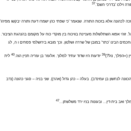
37
ה וילכו 'בדרכי השם'.
זכה לכהונה אלא בזכות התורה. שנאמר 'כי שפתי כהן ישמרו דעת ותורה יבקשו מפיהו'
זוהי אפוא השתלשלות מעניינת בוויכוח בין מוקדי כוח על מקומם בהנהגת הציבור.
כמים הבינו 'כתר' במובן של שררה ושלטון. וכך מובא בירושלמי פסחים ו ה, לג
40
39
ן (=הפלך, נול?)
יודעות היו שדוד עתיד למלוך. אלעזר בן עזריה תניין הוה.
לית
וונה לנחשון בן עמינדב). בעלה – כהן גדול (אהרן). שני בניה – סגני כהונה (נדב
47
ואב בית-דין... ובעונות בניו ירד משלשתן...