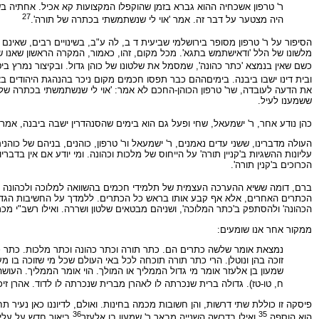
ר' טרפון אשכחיה ההוא גברא בזמן שהוקפלו המקצועות קא אכיל. אחתיה בשקי
27
היה מצטער על דבר זה. אמר 'אוי לי שנשתמשתי בכתרה של תורה'.
הסיפור על ר' טרפון מסופר בירושלמי שביעית ד ב, לה ע"ב, בשינויים רבים, שאינם
מלשונו של הלל 'ודאישתמש בתגא'. מכל מקום, זהו, כאמור, המקרה הראשון שאנו שו
כשם שאין בנמצא 'כתר כהונה', שמסמל את שלטונו של כוהן גדול. ובקיצור נמרץ 
ובית דינו ישבו ביבנה. בימיםההם כבר תפסו חכמים מקום ניכר בהנהגת היהודים ב
את הדעה לעובדה, שר' טרפון הכוהן-החכם לא אמר: 'אוי לי שנשתמשתי בכתרה של כ
ששמענו לעיל.
כהן נודע אחר, ר' ישמעאל, שחי ופעל גם הוא בימים שהסנהדרין ישבה ביבנה, אמר:
העולה מדברינו, ששני עדים נאמנים, ר' ישמעאל ור' טרפון, כוהנים, בניהם של כוה
עליונות ההשגיות ב'קניין תורה' על הייחוס של מלכות וכהונה. ומי יודע אם אין בדבר
הכרוכים ב'קנין תורה'.
ברם, דומה ששיא ההערכה העצמית של תלמידי חכמים בהשוואה למלוכה ולכהונה הבי
הכתרים האחרים, אלא אף קבע אותו בראש כל הכתרים. ללמדך על החשיבות הגדול
הכהונה' ולהסתפק ב'כתר המלוכה', ושניהם מבטאים שלטון ושררה. ואילו רשב"י מכרי
ממקור אחר אנו שומעים:
נמצאת אומר שלשה כתרים הם. כתר תורה וכתר כהונה וכתר מלכות. כתר כהונה
זוכה בהן ונוטלן. הרי כתר תורה תוכחה לכל באי העולם שכל מי שזוכה בו מ
שמעון בן אלעזר אומר מי גדול הממליך או המולך. הוי אומר הממליך. העושה 
ח, טו-טז). גדולה ברית שנכרתה לו לאהרן מברית שנכרתה לו לדוד. אהרן זיכה
פיסקה זו כוללת שתי דרשות, והן חשובות מכמה בחינות. ואולם, לדיוננו כאן נעיר
36
35
הוא הוספה.
ואילו בדרשה השנייה מבאר ר' שמעון בן אלעזר
ביאור חדש על עליו