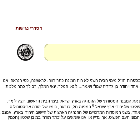
הסדרי נגישות
פרות חז"ל מימי הבית השני לא היה המונח כתר רווח. לראשונה, כפי הנראה, אנו
4
אחד ויהודה בן גדידיה שמו
ויאמר... לינאי המלך: ינאי המלך, רב לך כתר מלכות
ת את המבנה המסורתי של ההנהגה בארץ ישראל בימי הבית הראשון. רוצה לומר,
6
ליטי של יהודי ארץ ישראל.
המפנה חל, כנראה, בימיו של יהודה אריסטובולוס
 אחד, בשני המוסדות המרכזיים של ההנהגה הארצית של היישוב היהודי בארץ. אמנם,
י העם הפשוט. אך עדיין אין אנו שומעים על 'כתר תורה' במובן שלטון (חכמי)