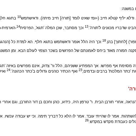
ם במשנה:
10
דלא יליף קטלא חייב (=ומי שאינו לומד [תורה] חייב מיתה). ודאישתמש
בתגא חלף 
14
13
נו שדבריו מכוונים ל'תורה'.
וכך מסתבר, שכן המלה 'תגא', הפרסית
-הארמית-ה
18
ור) [לחתוך] בהן.
וכך היה הלל אומר ודאשתמש בתגא חלף. הא למדת כל (הנהגה)
מסקנה חמורה מאוד ביחס לאמונתם של הפרושים בשכר הצפוי לעולם הבא. ומן המשנה
סוימת אף מפרשו. אך המפתיע ששניהם, הלל ור' צדוק, אינם מפרשים באיזה 'תגא' א
24
23
ת 'כתר המלכות' ברבים ובדמים,
ואף הכתיר כוהנים גדולים ב'כתר הכהונה'.
ואיל
רה'
ראה, אחרי חורבן הבית. ר' טרפון היה, כידוע, כוהן וחכם בן דור החורבן, וגם אחר
שתהות. אמר לו שהייתי עובד. אמר לו הלא כל דבריך תימה. וכי יש עבודה עכשיו. 
26
בולים כעבודת מקדש במקדש.