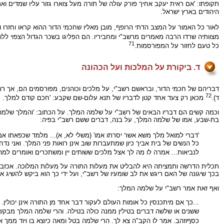
תקופתו: 'אם ראית יעקב אחיך פורק עולה של תורה מעל צוארו גזור עליו שמדים ואת 
היהודים בארץ ישראל.
לאור כל האמור על המצב הדתי הרופף, מובן מאליו שחכמי הדור ההוא קראו וחזרו וקר
מצוותיה שרדו הרבה מאמרים מרשב"י ומחביריו. הם הפליגו בשכר הגדול הצפוי ללומ
71
כל טעם לחזור על המפורסמות.
ד. ביקורת על המלכות ועל הכהונה
דבריהם של חכמי הדור, ובראשם רשב"י, על מלכים וכוהנים, מפורסמים הם, אך ראוי
72
ד).
מכאן רק צעד אחד קטן לדבריו של תנא עלום-שם שקבע: 'חכם קודם למלך. מת ח
וכמה קשים הם דבריו הבאים של רשב"י על שלמה המלך. על הכתוב: 'והמלך שלמה אהב 
בת-שבע, אמו של שלמה המלך, על בנה, דברים ששם רשב"י בפיה:
'דברי למואל מלך משא אשר יסרתו אמו' (משלי לא, א)... מלמד שכפאתו אמו 
כל הנשים של בית אביך כיון שמתעברות שוב אינן רואות פני המלך. ואני נדחקתי
לנביאות... אמרה לו מה לך אצל מלכים ששותים יין ומשתכרים ואומרים למה 
תכלית הדרשה ותמציתה היא להבליט את מעלות התורה על מעלות המלוכה. אכזבתה 
בכך שיגונה של האם ריגש את לב שומעיו של רשב"י, ועל ידי כך הוא ביקש להשיג א
ואף זאת אמר רשב"י על שלמה המלך:
...כך אם מיתכנסין כל אומות העולם לעקור דבר אחד מן התורה אינן יכולין
ששנים או שלשה דברים בטילין ממנה כולה בטילה. והרי שלמה המלך מבקש לעקור
כסףוזהב. אמר לו הקב"ה צא לך. הרי שלמה בטל ומאה כיוצא בו ויוד ממך אי