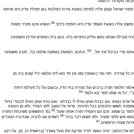
כמה מקורות. לדוגמה:
מסרו ישראל עצמן עליה למיתה בשעת גזירת המלכות כגון תפילין עדיין היא מרופה
60
 נפשם עליה בשעת השמד עדיין היא רופפת בידם'.
הנשיא איננו מזכיר מצוות
 וטבילה שנתנו נפשן עליהן נתקיימו בידן. וכגון בית המקדש והדינין והשמיטין
62
 עדיי כביכול איני אל...'
. החכם, המאמין באמונה שלמה בה', תובע משומעיו
 כל צורכיה. חזר ומר (=ואמר) ומה אין חד הוא לית עלמא יכיל קאים ביה מן
איסור תלמוד תורה ברבים ועל סגירת בתי הדין, ובעצם על כל פעילות דתית
64
, 'כל מי שלא למד יבא וילמד'.
 אדם כמותו. אם כבדת אותן כאילו לי כבדתני. ואם בזית אותן כאילו לכבודי בזית'
שמפניה חששו החכמים בכל הדורות. עדות על המצב לפני המרד, ולא מן הנמנע
65
 אלעזר בן שמוע. והם הם העמידו תורה אותה שעה'.
נגד החוששים משיכחת התורה
66
א איש פלוני מטהר. ולא ימצאו דבר ברור'.
רשאים אנו להניח, שבדבריו הנזכרים
67
רות שגזרו הרומאים.
ייחס אל הכתוב: 'והיה כאשר תריד ופרקת עלו מעל צוארך' (בראשית כז, מ), על רקע