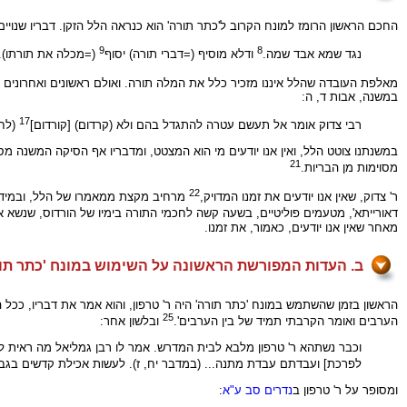
החכם הראשון הרומז למונח הקרוב ל'כתר תורה' הוא כנראה הלל הזקן. דבריו שנויי
9
8
נגד שמא אבד שמה.
ודלא מוסיף (=דברי תורה) יסוף
(=מכלה את תורתו). ו
מאלפת העובדה שהלל איננו מזכיר כלל את המלה תורה. ואולם ראשונים ואחרונים הבי
במשנה, אבות ד, ה:
17
רבי צדוק אומר אל תעשם עטרה להתגדל בהם ולא (קרדום) [קורדום]
(לחפ
במשנתנו צוטט הלל, ואין אנו יודעים מי הוא המצטט, ומדבריו אף הסיקה המשנה 
21
מסוימות מן הבריות.
22
ר' צדוק, שאין אנו יודעים את זמנו המדויק,
מרחיב מקצת ממאמרו של הלל, ובמידה מ
דאורייתא', מטעמים פוליטיים, בשעה קשה לחכמי התורה בימיו של הורדוס, שנשא א
מאחר שאין אנו יודעים, כאמור, את זמנו.
ב. העדות המפורשת הראשונה על השימוש במונח 'כתר תו
הראשון בזמן שהשתמש במונח 'כתר תורה' היה ר' טרפון, והוא אמר את דבריו, ככל הנ
25
הערבים ואומר הקרבתי תמיד של בין הערבים'.
ובלשון אחר:
וכבר נשתהא ר' טרפון מלבא לבית המדרש. אמר לו רבן גמליאל מה ראית לה
לפרכת] ועבדתם עבדת מתנה... (במדבר יח, ז). לעשות אכילת קדשים בג
ומסופר על ר' טרפון ב
נדרים סב ע"א
: