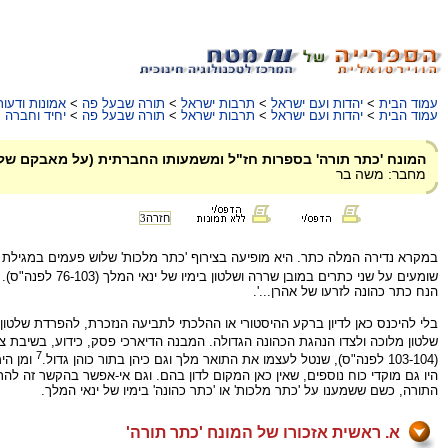
עמוד הבית
>
יהדות ועם ישראל
>
תרבות ישראל
>
תורה שבעל פה
>
אמונות ודעות
עמוד הבית
>
יהדות ועם ישראל
>
תרבות ישראל
>
תורה שבעל פה
>
יחיד וחברה
>
המונח 'כתר תורה' בספרות חז"ל ומשמעותו החברתית (על מאבקם של 
מחבר: משה בר
חזרה
3
במקרא נדירה המלה כתר. היא מופיעה בצירוף 'כתר מלכות' שלוש פעמים במגילת
שומעים על שני כתרים במובן שררה ושלטון בימיו של ינאי המלך (76-103 לפנה"ס). ב
הנח כתר כהונה לזרעו של אהרן...'.
בלי להיכנס כאן לדיון ברקע ההיסטורי או ההלכתי לתביעה הנזכרת, להפרדת שלטון 
שלטון מלוכה ולצדו הנהגת הכהונה הגדולה. המבנה הדיארכי פסק, כידוע, בשיבת ציו
7
(103-104 לפנה"ס), שנטל לעצמו את התואר מלך וגם כיהן בתור כוהן גדול.
ומן הי
היו גם מוקדי כוח נוספים, שאין כאן המקום לדון בהם. וגם אי-אפשר בהקשר זה ל
התורה, כשם ששמענו על 'כתר מלכות' או 'כתר כהונה' בימיו של ינאי המלך.
א. ראשית אזכורו של המונח 'כתר תורה'