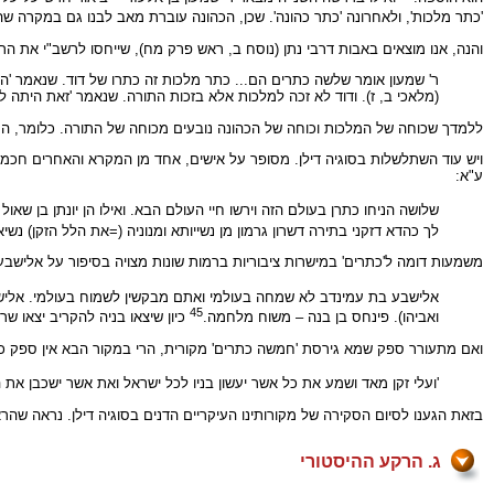
'כתר מלכות', ולאחרונה 'כתר כהונה'. שכן, הכהונה עוברת מאב לבנו גם במקרה שהבן 
והנה, אנו מוצאים באבות דרבי נתן (נוסח ב, ראש פרק מח), שייחסו לרשב"י את הר
ר' שמעון אומר שלשה כתרים הם... כתר מלכות זה כתרו של דוד. שנאמר 'הלא
(מלאכי ב, ז). ודוד לא זכה למלכות אלא בזכות התורה. שנאמר 'זאת היתה לי כ
ללמדך שכוחה של המלכות וכוחה של הכהונה נובעים מכוחה של התורה. כלומר, התור
ויש עוד השתלשלות בסוגיה דילן. מסופר על אישים, אחד מן המקרא והאחרים חכמים נ
ע"א:
שלושה הניחו כתרן בעולם הזה וירשו חיי העולם הבא. ואילו הן יונתן בן שאול 
לך כהדא דזקני בתירה דשרון גרמון מן נשייותא ומנוניה (=את הלל הזקן) נשיא
משמעות דומה ל'כתרים' במישרות ציבוריות ברמות שונות מצויה בסיפור על אלישב
אלישבע בת עמינדב לא שמחה בעולמי ואתם מבקשין לשמוח בעולמי. אל
45
ואביהו). פינחס בן בנה – משוח מלחמה.
כיון שיצאו בניה להקריב יצאו ש
ואם מתעורר ספק שמא גירסת 'חמשה כתרים' מקורית, הרי במקור הבא אין ספק כזה
'ועלי זקן מאד ושמע את כל אשר יעשון בניו לכל ישראל ואת אשר ישכבן את ה
בזאת הגענו לסיום הסקירה של מקורותינו העיקריים הדנים בסוגיה דילן. נראה שהר
ג. הרקע ההיסטורי