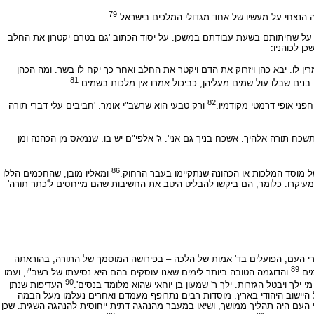
79
הנצחי על מעשיו של אחד מגדולי המלכים בישראל.
אי על שחיתותם בשעת עבודתם במשכן. על יסוד הכתוב 'גם בטרם יקטרון את החלב
ן לכוהניו:
ן לו. יבא כהן ויזרוק את הדם ויקטר את החלב ואחר כך יקח לו בשר. ומה הכהן
81
. בנים שבלו עול שמים מעליהן, כביכול אמרו אין מלכות בשמים.
82
פני אופי דרמטי מקודמיו.
ורק טבעי הוא שרשב"י אומר: 'חביבים עלי דברי תורה
כח תורה אלהיך. אשכח בניך גם אני'. ג' אלפי"ם יש בו. שנמאס מן הכהנה ומן
86
ל מוסד המלכות או הכהונה שנתקיימו בעבר הרחוק.
ומאליו מובן, שהחכמים הללו
 מעיקרו. כלומר, הם ביקשו להבליט היטב את החשיבות שהם מייחסים ל'כתר תורה'
י העם, הפועלים בד' אמות של הלכה – בפירושה המוסמך של התורה, בהוראתה
89
ים.
והדוגמה הטובה ביותר לימים שאנו עוסקים בהם היא נסיעתו של רשב"י, ועמו
90
ילך ויבטל הגזרות. ילך ר' שמעון בן יוחאי שהוא מלומד בנסים'.
העדיפות שנתן
 היישוב היהודי בארץ. מוסדות רבים נתרופף מעמדם ואחרים נעלמו מעל הבמה
העם היה תהליך ממושך, ושיאו במעבר מהנהגה דתית ייחוסית להנהגה השגית. שכן