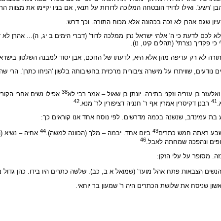
'רשע'. ואילו לדויד הובטחה המלוכה לדורות על תנאי, אם בניו יקיימו את מצוות התור
עיון שגם אהרן לא זכה בכהונה אלא מכוח התורה. וכך דרש:
 לכם לדעת כי ה' אלהי ישראל נתן ממלכה לדוד' (דברי הימים ב יג, ה)... אהרן לא 
י פקדיך נצרתי' (תהלים קיט, נו).
ה לא רק עדיפה מהן אלא היא, לדעתו של החכם, אבן יסוד למבנה השלטון בישראל. 
ודעים, שוויתרו על מישרה ציבורית מרכזית בחשיבותה בלשון 'הניחו כתרן'. הרי שהח
38
ואלעזר בן עזריה וזקני בתירה. יונתן בן שאול – אמר רבי לא
אפילו נשים אחרי הקוריי
42
41
.
רבנן דקיסרין אמרין אף ר' חנניה דציפורין לר' מנא.
ע בת עמינדב, שנשנה בכמה מדרשים. לפי נוסח אחד אנו קוראים כך:
44
43
ישבע ראתה חמש כתרים
ביום אחד. יבמה – מלך (הכוונה למשה).
אחיה – נשיא (הכ
46
רופים ונהפכה שמחתה לאבל.
. מסופר על עלי הזקן:
נשים הצבאות פתח אהל מועד' (שמואל א ב, כב). שלשה כתרים היו בידו. כהן גדול מלך 
אשון שניסח את שלושת הכתרים היה ר' שמעון בר יוחאי.