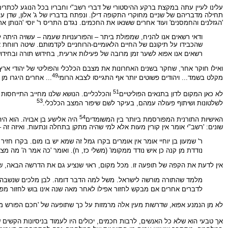
עלינו לעיין עתה במקצת ברקע ההיסטורי של דברי רשב"י וחבריו בכל הנוגע לכתרי
תחילה מדבריהם של שניים מחוקרי התקופה דילן. ונפתח בדבריו של ג' אלון, שדן על 
'הגזלנים והחמסנים' ועוד אחרים ששנאו את החכמים. נגדם התריס ר' יוסי 'הנותן את 
ודאי רשאים אנו להניח, שמפולת ביתר – והפורענויות שעמה – עשויה היתה ל
שהכבידו על תיקונם של החיים הלאומיים-הרוחניים לקדמותם. שיטה רווחת א
רשאים אנו אפוא לשער זמן מרובה של פעילות ארעית, בחידוש תורה ובחידוש
ואילו חוקר אחר, שחקר בשנים האחרונות את מצבם הכלכלי והפוליטי של יהודי ארץ
49
מקלט בשמד... ויהודים פשוטים יותר אף התגייסו לצבא הרומי
... אחרים היגרו מן 
51
לא כאן המקום לדון בתנאים הפוליטיים
והכלכליים. הנושא שלנו מחייב התייחסות
53
לשלטונות ושיתוף פעולה עמהם, בעיקר לשם שיפור המצב הכלכלי.
54
האישיות התורנית המפורסמת ביותר בין המשומדים
היה אלישע בן אבויה. הוא הי
שונים: 'רשב"י אומר אין קורין מעות אלא למי שהיה מתקן בתחלה ונתעות. ואיזה זה
ר' שמעון בן יוחיי אומר אין אומרים בקרו גמל זה שמא יש בו מום. בקרו חזיר
נודדת מן קנה כן איש נודד ממקומו' (משלי כז, ח). ואומר 'כה אמר ה' מה מצאו
אין לדעת את הקפה של תופעה זו. מכל מקום, ראוי שנציע גם את הדרשה הבאה, של 
מלמד שהתורה מורשה לישראל. משל למה הדבר דומה. לבן מלכים שנשבה כשה
לדברים אחרים אם מבקש לחזור אפילו לאחר מאה שנה אינו בוש לחזור מפני 
לא מן הנמנע אפוא, שדרשות מעין אלה מרמזות על כך שתופעה של 'חכם הפורש מן התו
אך טבעי הוא שלא כל האנשים, לרבות חכמים, יכולים היו לעמוד בניסיונות הקשים