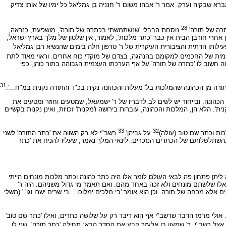
רא שבקיה וערק. אמר ר' אבהו משום ר' חנניה בן גמליאל כל ימיו של אותו צדיק
28
רה של תורה'.
נוסחת הבבלי 'שנשתמשתי בכתרה של תורה', מושפעת, כנראה,
חרי חורבן הבית אין כבר 'כתר מלכות', לאמור, אין שלטון של מלך בארץ ישראל,
ילותו הדתית והציבורית העיקרית של ר' טרפון חלה בימים שהנשיא רבן גמליאל
צמית של החכמים למקומם בהנהגה, בצדם של מוקדי כוח אחרים. וראוי מאוד לתת
ה חשוב לו 'כתרה של תורה' על אף הערכתו העצמית הגבוהה בתור כוהן, כפי
31
ורה מן הכהונה שהמלכות בל' מעלות והכהונה נקית בכ"ד והתורה נקנית במ"ח...'.
הכהונה. ובייחוד יש לשים לב לדבריו של ר' ישמעאל, שמטעים וחוזר ומטעים את
'. הלא הן, המלכות והכהונה, עוברות בירושה ו'מקנות' זכויות, ואינן נקנות בקשיים
33
32
ות וכתר שם טוב (עולה)
על גביהן'.
רשב"י לא רק השווה את 'כתר התורה' לשני
שתלשלותם של הכתרים הנזכרים. לינאי המלך נאמר, שעליו להניח את 'כתר
ליתן פתחון פה לבאי העולם לומר אלו היה כתר כהונה וכתר מלכות מונחים הייתי
ו כאלו שלשתם מונחים ולא זכה באחד מהם. ואם תאמר מי גדול משניהם. היה ר'
א מכחה של תורה. וכן הוא אומר 'בי מלכים ימלוכו... בי שרים ישרו וגו' ' (משלי
 אולי מרמז הדבר שרשב"י אף הוא דיבר רק על שלושה כתרים, ואילו 'כתר שם טוב'
צל רשב"י. ר' שמעון בן אלעזר קבע את הסדר הבא: תחילה 'כתר תורה', שני לו