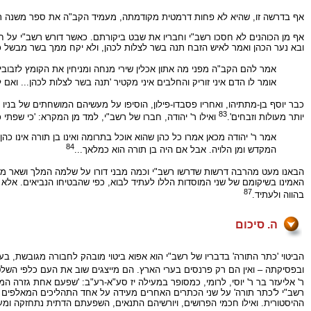
אף בדרשה זו, שהיא לא פחות דרמטית מקודמתה, מעמיד הקב"ה את ספר משנה תור
אף מן הכוהנים לא חסכו רשב"י וחבריו את שבט ביקורתם. כאשר דורש רשב"י על ח
ובא נער הכהן ואמר לאיש הזבח תנה בשר לצלות לכהן, ולא יקח ממך בשר מבשל כי אם
אמר להם הקב"ה מפני מה אתון אכלין שירי מנחה ומניחין את הקומץ לזבובין
אומר לו הדם איני זוריק והחלבים איני מקטיר 'תנה בשר לצלות לכהן... ואם 
כבר יוסף בן-מתתיהו, ואחריו פסבדו-פילון, הוסיפו על מעשיהם המושחתים של בניו
83
יותר מעולות וזבחים'.
ואילו ר' יהודה, חברו של רשב"י, למד מן המקרא: 'כי שפתי כ
אמר ר' יהודה מכאן אמרו כל כהן שהוא אוכל בתרומה ואינו בן תורה אינו 
84
המקדש ומן הלויה. אבל אם היה בן תורה הוא כמלאך...
הבאנו מעט מהרבה דרשות שדרשו רשב"י וכמה מבני דורו על שלמה המלך ושאר מל
האמינו בשיקומם של שני המוסדות הללו לעתיד לבוא, כפי שהבטיחו הנביאים. אלא 
87
בהווה ולעתיד.
ה. סיכום
הביטוי 'כתר התורה' בדבריו של רשב"י הוא אפוא ביטוי מובהק לחבורה מגובשת, 
ובפסיקתה – ואין הם רק פרנסים בערי הארץ. הם מייצגים שוב את העם כלפי השלט
ר' אליעזר בר ר' יוסי, לרומי, כמסופר במעילה יז סע"א-רע"ב: 'שפעם אחת גזרה המל
רשב"י ל'כתר תורה' על שני הכתרים האחרים מעידה על אחד התהליכים המאלפים ב
ההיסטורית. ואילו חכמי הפרושים, ויורשיהם התנאים, השפעתם הדתית נתחזקה ומ