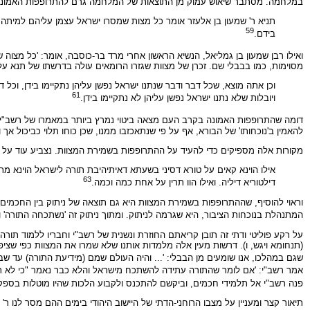
במלחמה. מסתבר שיאוש עמוק מן התוצאות של המלחמה גרם להתרופפות האמונה ב
תניא ר' שמעון בן אלעזר אומר כל מצות שמסרו ישראל עצמן עליהם למיתה ב
59
בידם.
ואילו רבן שמעון בן גמליאל, הנשיא הראשון אחרי מרד בר-כוסבה, אומר: 'כל מצו
מסוימות, כמו בבבלי שם. זכרן של מצוות שגזרו הרומאים עולה בדרשתו של תנא על
וכן אתה מוצא, שכל דבר ודבר שנתנו ישראל נפשן עליהן נתקיימו בידן, וכל דב
61
ויובלות שלא נתנו ישראל נפשן עליהן לא נתקיימו בידן.
דומה שהתרופפות האמונה בקרב העם מצאה ביטוי נמרץ ביותר במאמרו של רשב"י על הכת
להאמין ב'נוכחותו' של הבורא, אף על פי שנתאכזבו ממנו, שכן כוחו תלוי כביכול 
מקורות אלה מספיקים כדי להעיד על ההתרופפות בשמירת המצוות. נצביע עוד על 
אילו הוינא קאים על טורא דסיני בשעתא דאיתיהיבת תורה לישראל הוינא מתבע
63
דילטוריא דיליה. ואילו הוו תרין על אחת כמה וכמה.
וראוי להוסיף, שההתרופפות בשמירת המצוות היא גם תוצאה של ניתוק בין החכמים ל
המתנהלת בנוכחות הציבור, היא שגרמה לניתוק. ומתוך ניתוק זה 'נשתכחה התורה' ור
על רקע פוליטי ודתי זה תובן קריאתם החוזרת ונשנית של רשב"י וחבריו ללמוד תורה ו
(תנחומא ויגש, ו). דרשות מעין אלה מלמדות אותנו שלא שמרו את המצוות כפי שצ
שגם במהלכו, אנו שומעים מן הבבלי: '... והיה העולם שמם (מידיעת התורה) עד שבא ר
אמר רשב"י: 'אם לומר שהתורה עתידה להשתכח מישראל והלא כבר נאמר "כי לא תשכח 
פנה רשב"י אל תלמידי חכמים, וביקשם להתכנס ולקבוע הלכות שהיו מוטלות בספק,
תיאור קצר ומעניין על מצבו הרוחני-הדתי של היישוב היהודי בימים ההם מסר לנו ר'