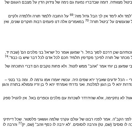
ביטול מצוותיה. דומה שבדבריו נמעת גם נימה של צידוק הדין על מצבם העגום של
69
מד ולא לימד אין לך הבל גדול מזה'.
על החובה ללמוד תורה וללמדה ולקיים
70
שנענשים על 'ביטול תורה'.
במאמרים אלה דנו פעמים רבות חוקרים שונים, ואין
כותיהם שכן דרכם לסוך בחל. ר' שמעון אומר כל ישראל בני מלכים הם' (שבת יד,
74
ול מכתר של תורה לפיכך מקדימין תלמיד חכם לכל אדם לכל דבר שיש בו כבוד'.
בי שמעון בן יוחי אמר "אהב" ממש לזנות'. ולא פחות נוקבים הם דברי התוכחה של
י – הכל יודעים שאביך ירא שמים היה. עכשיו יאמרו אמו גרמה לו. ומה בר בטני –
רות יהא לי בן הגון למלכות. ואני נדרתי ואמרתי יהא לי בן זריז וממולא בתורה והגון
ת' לא נתקיימה, אלא שהידרדר לשכרות עם מלכים וכופרים באל. אין להטיל ספק
לפני הקב"ה. אמר לפניו רבונו של עולם עקרני שלמה ועשאני פלסטור. שכל דייתיקי
77
לו סוסים' (שם, טז) והרבה לוסוסים. 'לא ירבה לו כסף וזהב" (שם, יז)
והרבה לו