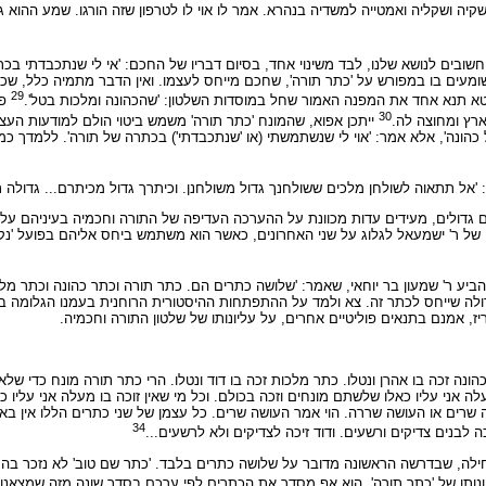
ה ושקליה ואמטייה למשדיה בנהרא. אמר לו אוי לו לטרפון שזה הורגו. שמע ההוא גב
 חשובים לנושא שלנו, לבד משינוי אחד, בסיום דבריו של החכם: 'אי לי שנתכבדתי בכת
מעים בו במפורש על 'כתר תורה', שחכם מייחס לעצמו. ואין הדבר מתמיה כלל, שכן א
29
ביטא תנא אחד את המפנה האמור שחל במוסדות השלטון: 'שהכהונה ומלכות בטל'.
פע
30
ארץ ומחוצה לה.
ייתכן אפוא, שהמונח 'כתר תורה' משמש ביטוי הולם למודעות הע
הונה', אלא אמר: 'אוי לי שנשתמשתי (או 'שנתכבדתי') בכתרה של תורה'. ללמדך כמ
 'אל תתאוה לשולחן מלכים ששולחנך גדול משולחנן. וכיתרך גדול מכיתרם... גדולה ת
נים גדולים, מעידים עדות מכוונת על ההערכה העדיפה של התורה וחכמיה בעיניהם על 
יו של ר' ישמעאל לגלוג על שני האחרונים, כאשר הוא משתמש ביחס אליהם בפועל 'נקנית
ע ר' שמעון בר יוחאי, שאמר: 'שלושה כתרים הם. כתר תורה וכתר כהונה וכתר מלכ
ה שייחס לכתר זה. צא ולמד על ההתפתחות ההיסטורית הרוחנית בעמנו הגלומה בה
ז, אמנם בתנאים פוליטיים אחרים, על עליונותו של שלטון התורה וחכמיה.
 זכה בו אהרן ונטלו. כתר מלכות זכה בו דוד ונטלו. הרי כתר תורה מונח כדי שלא 
עלה אני עליו כאלו שלשתם מונחים וזכה בכולם. וכל מי שאין זוכה בו מעלה אני עלי
שרים או העושה שררה. הוי אמר העושה שרים. כל עצמן של שני כתרים הללו אין באים אל
34
 לבנים צדיקים ורשעים. ודוד זיכה לצדיקים ולא לרשעים...
 תחילה, שבדרשה הראשונה מדובר על שלושה כתרים בלבד. 'כתר שם טוב' לא נזכר בה.
נותו של 'כתר תורה'. הוא אף מסדר את הכתרים לפי ערכם בסדר שונה מזה שמצאנו א