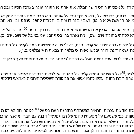
ה על אפסותו היחסית של המלך. אות אחת מן התורה עולה בערכה הסגולי ובכוחה 
פני ופנחס, בניו של עלי, הוא מוסיף גנאי על גנותם. הוא מרחיב את הסיפור המקר
 חי' (שמואל א ב, טו), רשב"י בונה דו-שיח בין הקב"ה לחפני ופנחס, ובין באי המשכ
80
. מפני מה אתון אכלין את הבשר ומניחין את החלבין שטוחין בחמה.
מה ישראל אומרי
לא לקחתי בחזקה' (שם, שם). ומה נאמר בהן בסוף 'ובני עלי בני בליעל' (שם, שם יב)
 של עלי מעבר לסיפור המקראי. ברם, רשב"י שיווה למעשיהם המקולקלים של פנחס וח
הן ישמרו דעת ותורה יבקשו מפיהו כי מלאך ה' צבאות הוא' (מלאכי ב, ז):
כהן לעתיד לבוא, אלא נמאס משלשה דברים 'כי אתה הדעת מאסת ואמאסאך מכהן לי ותש
85
כים,
ועל מעשיהם המקולקלים של כוהנים. אין לראות בדבריהם שלילה עקרונית ש
שהם דיברו בהווה. עלינו להבין אפוא את הביקורת השלילית היחסית כאמצעי דידקטי
88
בעלת מודעות עצמית, הראויה להשתתף בהנהגת העם בפועל.
כלומר, הם לא רק מור
ונות, כפי ששמענו על מסעותיו לרומי של רבן גמליאל דיבנה עם חבריו מראשי החכמ
כות גזרה שלא ישמרו את השבת. ושלא ימולו את בניהם ושיבעלו את הנדות... אמרו מי 
תחום הרוח והדת בעמנו. מימיו של ינאי המלך ועד לרשב"י עברו הרבה משברים על
עמדם בהנהגת החברה הלך וגבר. המעבר מן הכוהנים לסופרים ומהם לחכמים כמורי 