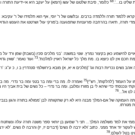
68
שליט בו...'.
כלומר, סיבת שלטונו של עשו (רומא) על יעקב היא אי-ידיעת התורה ו
או ללמוד תורה וללמדה ברבים. ובלשונו של ר' יוסי, אף הוא תלמידו של ר' עקיבא: 'ל
די תורה, תיארו בהרחבה פורענויות שתפגענה ב'פורקי עול' ושרטטו את העונש הגדול 
ים להישמע כאן בקיצור נמרץ. שנוי במשנה: 'בני מלכים סכין (בשבת) שמן ורד על מ
73
כם אין לנו כיוצא בו. מת מלך כל ישראל ראויין למלכות'.
ועוד נאמר: 'שאין גד
נשים נכריות רבות וגו' '(מלכים א יא, א) מובא בירושלמי סנהדרין ב ו, כ ע"ג: 'ר
75
על העמוד ('להלקותו', רש"י)
ואמרה לו. מה ברי ומה בר בטני ומה בר נדרי. מה בר
 ונכנסתי כדי שיהא לי בן מזורז ומלובן. ומה בר נדרי – כל נשים של בית אביך היו נוד
76
לנו אל...
העמוקה של אם-המלך מבנה היא לא רק שתקוותה לבן 'ממולא בתורה והגון בנביאו
ת מטרתו.
. ממי את למד משלמה המלך... תני ר' שמעון בן יוחאי ספר משנה תורה עלה ונשתטח 
 יוד אחד ממני. כתוב 'ולא ירבה לו נשים' (דברים יז, יז) והרבה לו נשים. 'לא ירבה 
78
נו בטל לעולם.