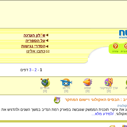
על הספריה
הסדרי נגישות
כתבו אלינו
1
-
2
-
3
דפים
ערך לקסיקוני
שמע
וידיאו
אתרים
]
0
[
]
0
[
]
0
[
]
0
[
 : הבסיס האקולוגי ויישום המחקר
ולוגיה
 את עיקרי תוכנית הממשק שגובשה בפארק רמת הנדיב במשך השנים ולהדגיש את הקש
ולוגי.
/למידע מלא...