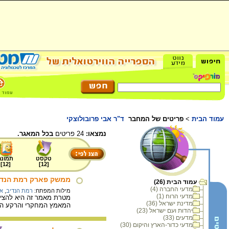
עמוד הבית
>
פריטים של המחבר
ד"ר אבי פרובולוצקי
נמצאו:
24 פריטים
בכל המאגר.
טקסט
תמונה
]
12
[
]
12
[
ממשק פארק רמת הנדיב
עמוד הבית (26)
מדעי החברה (4)
מילות המפתח:
רמת הנדיב
,
אק
מדעי הרוח (1)
מטרת מאמר זה היא להציג
מדינת ישראל (36)
המאמץ המחקרי והרקע האק
יהדות ועם ישראל (23)
מדעים (33)
מדעי כדור-הארץ והיקום (30)