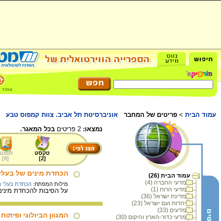
עמוד הבית
>
פריטים של המחבר
אוניברסיטת תל אביב. צוות קמפוס טבע
נמצאו:
2 פריטים
בכל המאגר.
טקסט
תמונה
]
0
[
]
2
[
הכחדת מינים של בעלי
עמוד הבית (26)
מדעי החברה (4)
מילות המפתח:
הכחדת בעלי ח
מדעי הרוח (1)
על הסיבות להכחדת מינים 
מדינת ישראל (36)
יהדות ועם ישראל (23)
מדעים (33)
המגוון הביולוגי ופיתוח
מדעי כדור-הארץ והיקום (30)