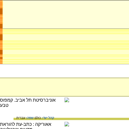
קהל יעד:
כולם
שפה:
עברית