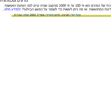
ביולוגים החוקרים את המגוון הביולוגי, רואים אותו נעלם אל מול עיניהם. מקובל כיום להניח שקצב ההכחדה הנוכחי של המינים הוא פי 100 עד פי 1000 מהקצב שהיה קיים לפני הופעת האנושות.
ת המתועשות. אז מה ניתן לעשות כדי לשמור על המגוון הביולוגי?
/למידע מלא...
קהל יעד:
חטיבה,
תיכון
תאריך:
אפריל, 2003
שפה:
עברית