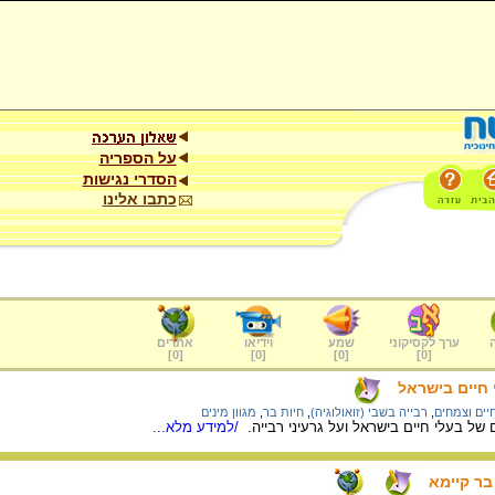
על הספריה
הסדרי נגישות
כתבו אלינו
ערך לקסיקוני
שמע
וידיאו
אתרים
]
0
[
]
0
[
]
0
[
]
0
[
 חיים בישראל
יים וצמחים
,
רבייה בשבי (זואולוגיה)
,
חיות בר
,
מגוון מינים
של בעלי חיים בישראל ועל גרעיני רבייה.
/למידע מלא...
 בר קיימא