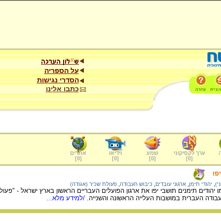
על הספריה
הסדרי נגישות
כתבו אלינו
ערך לקסיקוני
שמע
וידיאו
אתרים
]
0
[
]
0
[
]
0
[
]
0
[
פו
י)
,
יהודי תימן
,
ארגוני עובדים
,
כיבוש העבודה
,
פעולת שכיר (אגודה)
ת המאה ה-20 הקימו יהודים תימנים תושבי יפו את ארגון הפועלים העבריים הראשון בארץ ישר
בודה העברית במושבות העלייה הראשונה והשנייה.
/למידע מלא...