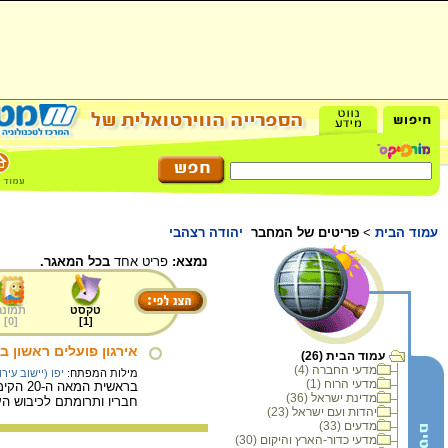
עמוד הבית
>
פריטים של המחבר
יהודה רצהבי
נמצא:
פריט אחד
בכל המאגר.
טקסט
תמונה
]
0
[
]
1
[
אירגון פועלים ראשון בי
עמוד הבית (26)
מדעי החברה (4)
מילות המפתח:
יפו (יישוב עירונ
מדעי הרוח (1)
בראשי
מדינת ישראל (36)
חבריו ותרומתם לכיבוש הע
יהדות ועם ישראל (23)
מדעים (33)
מדעי כדור-הארץ והיקום (30)