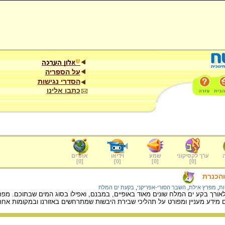
על הספריה
הסדרי נגישות
כתבו אלינו
ערך לקסיקוני
שמע
וידיאו
אתרים
]
0
[
]
0
[
]
0
[
]
0
[
והכנרת
ות
,
מפרץ אילת
,
השבר הסורי-אפריקני
,
בקעת ים המלח
 לאורך בקע ים המלח שונים מאוד באופיים, במבנם, ואפילו בסוג המים שבתוכם. מ
מידע מעניין ומפורט על תהליכי שבירת היבשות שמתרחשים באזורנו ובמקומות אחר