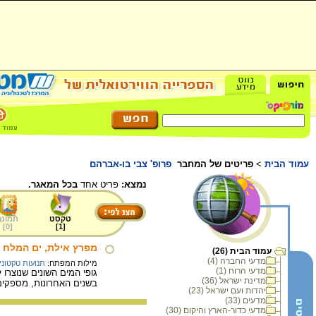
עמוד הבית
>
פריטים של המחבר
פרופ' צבי בו-אברהם
נמצא:
פריט אחד
בכל המאגר.
טקסט
תמונה
]
0
[
]
1
[
מפרץ אילת, ים המלח 
עמוד הבית (26)
מדעי החברה (4)
מילות המפתח:
תנועות טקטוני
מדעי הרוח (1)
גופי המים השונים שנוצרו
מדינת ישראל (36)
בשנים האחרונות, מספקים 
יהדות ועם ישראל (23)
מדעים (33)
מדעי כדור-הארץ והיקום (30)