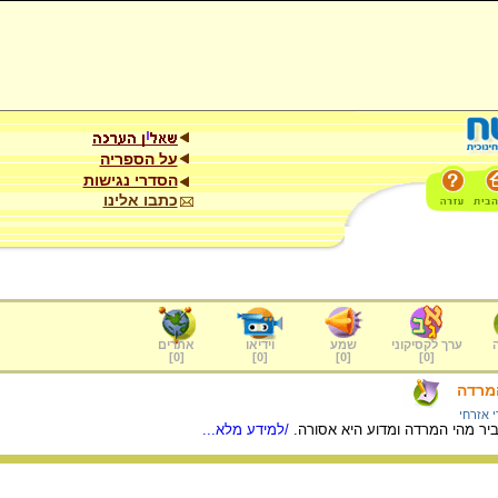
על הספריה
הסדרי נגישות
כתבו אלינו
ערך לקסיקוני
שמע
וידיאו
אתרים
]
0
[
]
0
[
]
0
[
]
0
[
המרדה
 אזרחי
יר מהי המרדה ומדוע היא אסורה.
/למידע מלא...