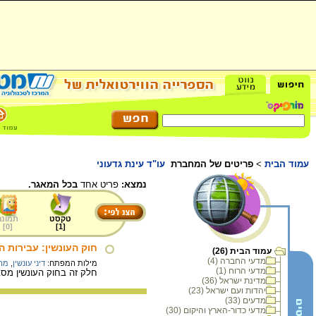
עמוד הבית
>
פריטים של המחברת
עו"ד עינת גדעוני
נמצא:
פריט אחד
בכל המאגר.
טקסט
תמונה
]
0
[
]
1
[
חוק העונשין: עבירות 
עמוד הבית (26)
מדעי החברה (4)
מילות המפתח:
דיני עונשין
,
מרי
מדעי הרוח (1)
חלק זה בחוק העונשין מסב
מדינת ישראל (36)
יהדות ועם ישראל (23)
מדעים (33)
מדעי כדור-הארץ והיקום (30)