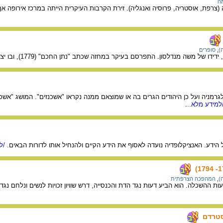
ה
ה (צרפת, אוסטריה, פרוסיה ואנגליה). זירת הקרבות העיקרית הייתה במרכז אירו
)
,
סופרים
 משה מנדלסון. התפרסם בעיקר במחזה שכתב "נתן החכם" (1779), ובו יצא נגד דעות קדומות וקרא לסובלנות.
גרמניה ועל כן היהודים הגרים בה או שמוצאם ממנה נקראו "אשכנזים". המושג "אשכנזי
למידע מלא...
 הידע. האנציקלופדיה נועדה לאסוף את הידע הקיים ולהנחיל אותו לדורות הבאים.
/למ
)
,
המהפכה הצרפתית
ות ההשכלה. הוא הביע דעות נגד הדת והכנסייה, דרש שוויון זכויות לנשים ונלחם 
סטרדם