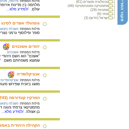
מילות המפתח:
אירופה
,
מלחמ
טכנולוגיה ומוצרים (61)
מלחמה בין מדינות אירופ
מתמטיקה וסטטיסטיקה (48)
עולם.
/למידע מלא...
אמנויות (29)
אחר (6)
ישראל (חדש) (3)
גוטהולד אפרים לסינג
מילות המפתח:
השכלה (תנועה
סופר ופילוסוף גרמני נוצרי, ידידו של
יהודים אשכנזים
מילות המפתח:
אשכנזים
"אשכנז" הוא השם היהודי ל
שמוצא משפחתם משם.
/
אנציקלופדיה
מילות המפתח:
אנציקלופדיות
מושג ביוונית שפירוש מעגל
המרקיז קונדורסה (1743- 1794)
מילות המפתח:
השכלה (תנועה
מתמטיקאי צרפתי והוגה דע
בן אצולה.
/למידע מלא...
הקהילה היהודית באמ