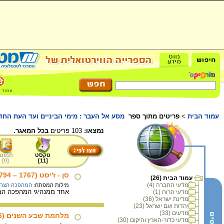
עמוד הבית
>
פריטים מתוך ספר
מסע אל העבר : מימי הביניים ועד העת הח
נמצאו:
103 פריטים
בכל המאגר.
טקסט
תמונה
]
0
[
]
11
[
סן - ז'יסט (1767 – 1794 )
עמוד הבית (26)
מדעי החברה (4)
מילות המפתח:
המהפכה הצר
אחד ממנהיגי המהפכה הצרפ
מדעי הרוח (1)
מדינת ישראל (36)
יהדות ועם ישראל (23)
מדעים (33)
מלחמת שבע השנים (1756 – 1763)
מדעי כדור-הארץ והיקום (30)