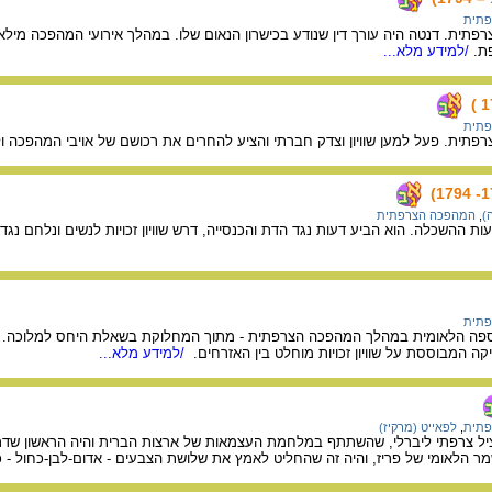
פתית
תית. דנטה היה עורך דין שנודע בכישרון הנאום שלו. במהלך אירועי המהפכה מיל
ת.
/למידע מלא...
פתית
תית. פעל למען שוויון וצדק חברתי והציע להחרים את רכושם של אויבי המהפכה ו
)
,
המהפכה הצרפתית
ות ההשכלה. הוא הביע דעות נגד הדת והכנסייה, דרש שוויון זכויות לנשים ונלחם 
פתית
פה הלאומית במהלך המהפכה הצרפתית - מתוך המחלוקת בשאלת היחס למלוכה. היעק
ה המבוססת על שוויון זכויות מוחלט בין האזרחים.
/למידע מלא...
פתית
,
לפאייט (מרקיז)
ר הלאומי של פריז, והיה זה שהחליט לאמץ את שלושת הצבעים - אדום-לבן-כחול -