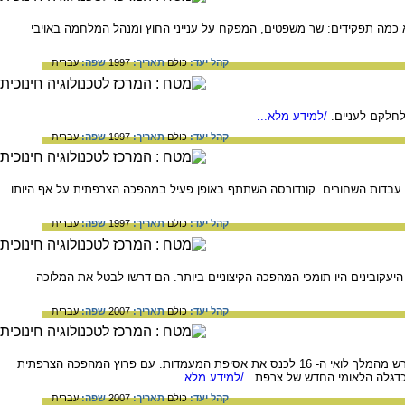
א כמה תפקידים: שר משפטים, המפקח על ענייני החוץ ומנהל המלחמה באויבי
קהל יעד:
כולם
תאריך:
1997
שפה:
עברית
לחלקם לעניים.
/למידע מלא...
קהל יעד:
כולם
תאריך:
1997
שפה:
עברית
נגד עבדות השחורים. קונדורסה השתתף באופן פעיל במהפכה הצרפתית על אף היותו
קהל יעד:
כולם
תאריך:
1997
שפה:
עברית
ובינים היו תומכי המהפכה הקיצוניים ביותר. הם דרשו לבטל את המלוכה
קהל יעד:
כולם
תאריך:
2007
שפה:
עברית
המרקיז דה לפאייט היה אציל צרפתי ליברלי, שהשתתף במלחמת העצמאות של ארצות הברית והיה הראשון שדרש מהמלך לואי ה- 16 לכנס את אסיפת המעמדות. עם פרוץ המהפכה הצרפתית
 כדגלה הלאומי החדש של צרפת.
/למידע מלא...
קהל יעד:
כולם
תאריך:
2007
שפה:
עברית