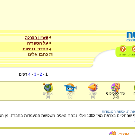
על הספריה
הסדרי נגישות
כתבו אלינו
1
-
2
-
3
-
4
דפים
ערך לקסיקוני
שמע
וידיאו
אתרים
]
0
[
]
0
[
]
0
[
]
10
[
פתית
,
אספת המעמדות
"אספת המעמדות" היא גוף שהתקיים בצרפת מאז 1302 ואליו נבחרו נציגים מ