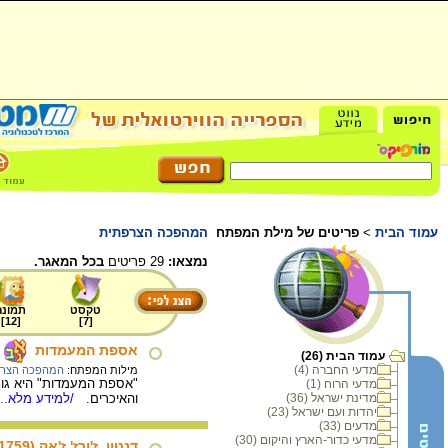
עמוד הבית
>
פריטים של מילת המפתח
המהפכה הצרפתית
נמצאו:
29 פריטים
בכל המאגר.
טקסט
תמונה
]
12
[
]
7
[
אספת המעמדות
עמוד הבית (26)
מדעי החברה (4)
מילות המפתח:
המהפכה הצר
מדעי הרוח (1)
מדינת ישראל (36)
והאיכרים.
/למידע מלא...
יהדות ועם ישראל (23)
מדעים (33)
מדעי כדור-הארץ והיקום (30)
דנטון, ז'ורז' ז'אק (1759 – 1794)