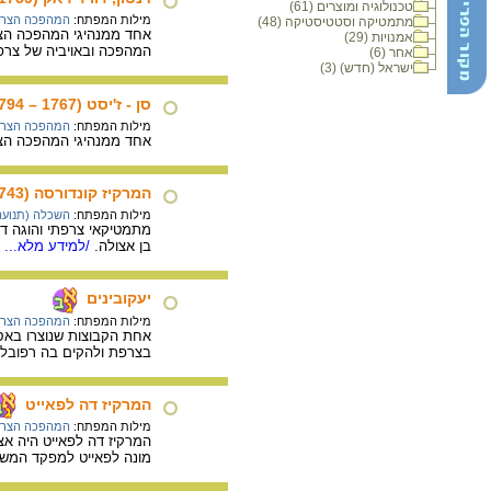
טכנולוגיה ומוצרים (61)
מילות המפתח:
המהפכה הצר
מתמטיקה וסטטיסטיקה (48)
אחד ממנהיגי המהפכה הצרפ
אמנויות (29)
המהפכה ובאויביה של צרפ
אחר (6)
ישראל (חדש) (3)
סן - ז'יסט (1767 – 1794 )
מילות המפתח:
המהפכה הצר
אחד ממנהיגי המהפכה הצרפ
המרקיז קונדורסה (1743- 1794)
מילות המפתח:
השכלה (תנועה
מתמטיקאי צרפתי והוגה דע
בן אצולה.
/למידע מלא...
יעקובינים
מילות המפתח:
המהפכה הצר
אחת הקבוצות שנוצרו באס
בצרפת ולהקים בה רפובליק
המרקיז דה לפאייט
מילות המפתח:
המהפכה הצר
מונה לפאייט למפקד המשמ