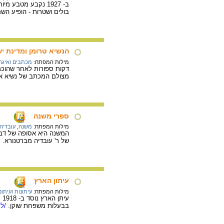
ב- 1927 נקבע מטב
בולים ושטרות - הופיע הש
הנשיא טרומן ומדינת י
מילות המפתח:
מכתבים ואיגרו
דקות ספורות לאחר שהוכר
מצולם המכתב של נשיא ארה"ב הארי טרומן מיום 4
ספרי משנה
מילות המפתח:
משנה
,
עובדיה
המשנה היא אסופה של דברי
של ר' עובדיה מברטנורא.
/
עיתון הארץ
מילות המפתח:
עיתונות ועיתונ
בבעלות משפחת שוקן.
/למ