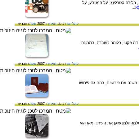
טי, הלירה סטרלינג. על המטבע, על
...
קהל יעד:
כולם
תאריך:
2007
שפה:
עברית
דה-פקטו, כלומר כעובדה. בתמונה
קהל יעד:
כולם
תאריך:
2007
שפה:
עברית
 משנה עם פירושים, בהם גם פירושו
קהל יעד:
כולם
תאריך:
2007
שפה:
עברית
כמהדורה עברית של שבועון הצבא הבריטי "The Palestine News". ב- 1935 רכש שלמה זלמן שוקן את העיתון ומאז הוא