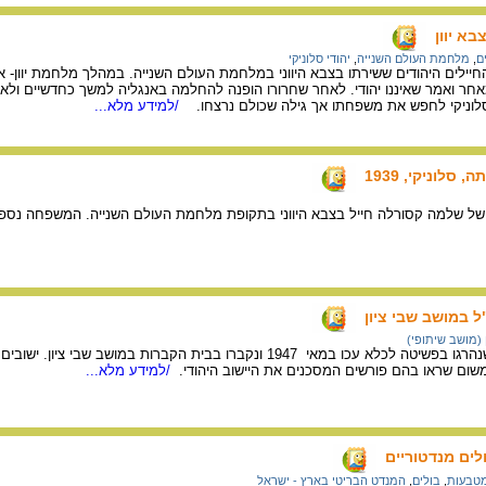
א יוון
ם
,
מלחמת העולם השנייה
,
יהודי סלוניקי
ילים היהודים ששירתו בצבא היווני במלחמת העולם השנייה. במהלך מלחמת יוון- אי
ר ואמר שאיננו יהודי. לאחר שחרורו הופנה להחלמה באנגליה למשך כחדשיים ולאחר מ
לוניקי לחפש את משפחתו אך גילה שכולם נרצחו.
/למידע מלא...
סלוניקי, 1939
 של שלמה קסורלה חייל בצבא היווני בתקופת מלחמת העולם השנייה. המשפחה נספ
ל במושב שבי ציון
 (מושב שיתופי)
לוח זכרון ללוחמי האצ"ל שנהרגו בפשיטה לכלא עכו במאי 1947 ונקברו בבית הקברו
שום שראו בהם פורשים המסכנים את היישוב היהודי.
/למידע מלא...
ים מנדטוריים
טבעות
,
בולים
,
המנדט הבריטי בארץ - ישראל