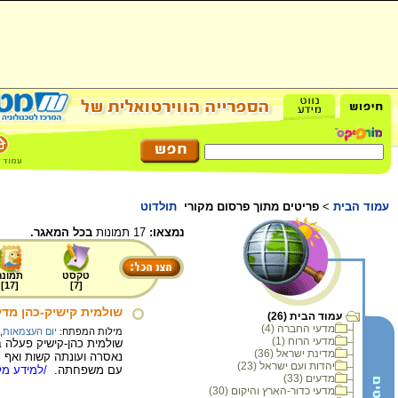
עמוד הבית
>
פריטים מתוך פרסום מקורי
תולדוט
נמצאו:
17 תמונות
בכל המאגר.
טקסט
תמונה
]
17
[
]
7
[
שולמית קישיק-כהן מד
עמוד הבית (26)
מדעי החברה (4)
מילות המפתח:
יום העצמאות
,
מדעי הרוח (1)
שולמית כהן-קישיק פעלה ב
מדינת ישראל (36)
יהדות ועם ישראל (23)
עם משפחתה.
/למידע מלא
מדעים (33)
מדעי כדור-הארץ והיקום (30)