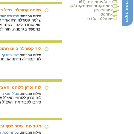
טכנולוגיה ומוצרים (61)
מתמטיקה וסטטיסטיקה (48)
שלמה קסורלה, חייל בצב
אמנויות (29)
אחר (6)
מילות המפתח:
פרטיזנים יהודי
ישראל (חדש) (3)
שלמה קסורלה היה אחד החי
הוא שוחרר לאחר כשנה מאח
ובהמשך בגרמניה. חזר לס
לזר קסורלה ביום חתונתה, 
מילות המפתח:
יהודי סלוניקי
לזר קסורלה הייתה אחותו
לוח זכרון ללוחמי האצ"
מילות המפתח:
אצ"ל
,
שבי ציון
סירבו לקבור את האצ"ל מ
מטבעות ,שטר כסף ובול
מילות המפתח:
שטרות כסף
,
מ