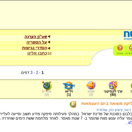
על הספריה
הסדרי נגישות
כתבו אלינו
1
-
2
-
3
דפים
ערך לקסיקוני
שמע
וידיאו
אתרים
]
0
[
]
1
[
]
0
[
]
80
[
ליקה משואה ביום העצמאות
ריגול
,
קישיק-כהן, שולמית
לבנון כסוכנת של מדינת ישראל. במהלך פעילותה סיפקה מידע חשוב וסייעה לעלייתם
נאסרה ועונתה קשות ואף נגזר עליה עונש מוות שהומר ב- 7 שנות מאסר. לאחר מלח
...