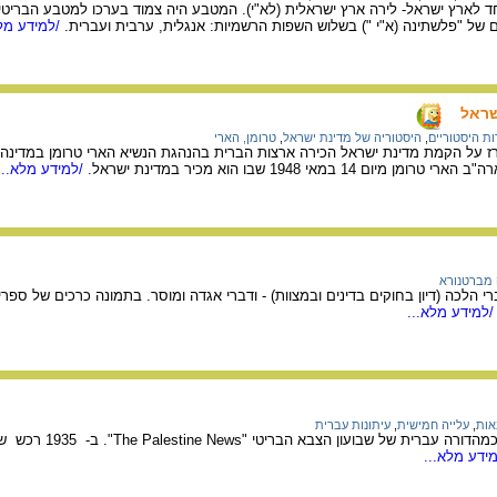
ע מיוחד לארץ ישראל- לירה ארץ ישראלית (לא"י). המטבע היה צמוד בערכו למטבע הברי
ם של "פלשתינה (א"י ") בשלוש השפות הרשמיות: אנגלית, ערבית ועברית.
/למידע מלא
שראל
ת היסטוריים
,
היסטוריה של מדינת ישראל
,
טרומן, הארי
ז על הקמת מדינת ישראל הכירה ארצות הברית בהנהגת הנשיא הארי טרומן במדינה 
1 במאי 1948 שבו הוא מכיר במדינת ישראל.
/למידע מלא...
 מברטנורא
 הלכה (דיון בחוקים בדינים ובמצוות) - ודברי אגדה ומוסר. בתמונה כרכים של ספרי
למידע מלא...
אות
,
עלייה חמישית
,
עיתונות עברית
עיתן הארץ נוסד ב- 1918 
ידע מלא...