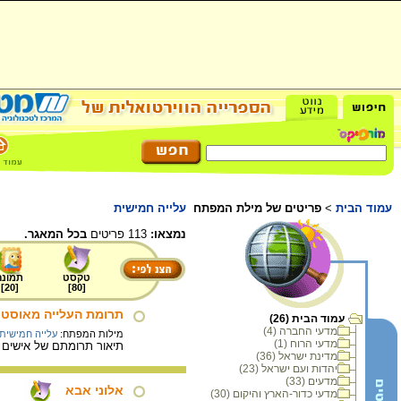
עמוד הבית
>
פריטים של מילת המפתח
עלייה חמישית
נמצאו:
113 פריטים
בכל המאגר.
טקסט
תמונה
]
20
[
]
80
[
תרומת העלייה מאוסט
עמוד הבית (26)
מדעי החברה (4)
מילות המפתח:
עלייה חמישית
מדעי הרוח (1)
תיאור תרומתם של אישים י
מדינת ישראל (36)
יהדות ועם ישראל (23)
מדעים (33)
אלוני אבא
מדעי כדור-הארץ והיקום (30)