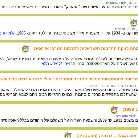
,
מושב
,
יהודי אוסטריה
ידי חברי תנועת הנוער הציוני בשם "המאבק" שהורכב מצעירים יוצאי אוסטריה ורומני
,
עלייה חמישית
בקיה עד לסגירתו ב- 1985.
/למידע מל
מתה לזיקת התרבות הישראלית לתרבות המרכז אירופית
ההשפעה שהייתה לעולים ממרכז אירופה על המערכת הפוליטית במדינת ישראל, ל
 העולים על הארכיטקטורה וסגנון הבנייה.
/למידע מלא...
ירופה להתפתחות המשק החברה והתרבות : עולי מרכז אירופה בכוחות-ה
,
הגנה (ארגון)
,
נוטרים
,
יהודי אוסטריה
כז אירופה בשנות השלושים של המאה העשרים היו מבוגרים מכדי להשתלב בארגון ה'
שהשתלבו בתפקידים מרכזיים ב'הגנה'. כמו כן התגייסו רבים מהם לצבא הבריטי ב
,
יהודי אוסטריה
 בכלל האוכלוסייה בארץ ישראל.
צות הגולה : גרמניה (ואוסטריה)