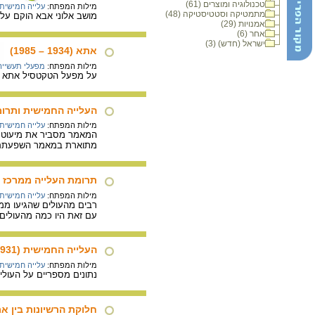
טכנולוגיה ומוצרים (61)
מילות המפתח:
עלייה חמישית
מתמטיקה וסטטיסטיקה (48)
מושב אלוני אבא הוקם על 
אמנויות (29)
אחר (6)
ישראל (חדש) (3)
אתא (1934 – 1985)
מילות המפתח:
מפעלי תעשייה
על מפעל הטקטסיל אתא שהוקם ב- 1934 על ידי משפחת מולר מצ'כוסלו
העלייה החמישית ותרו
מילות המפתח:
עלייה חמישית
המאמר מסביר את מיעוט 
מתוארת במאמר השפעתם של
תרומת העלייה ממרכז א
מילות המפתח:
עלייה חמישית
רבים מהעולים שהגיעו ממר
עם זאת היו כמה מהעולים 
העלייה החמישית (1939-1931)
מילות המפתח:
עלייה חמישית
נתונים מספריים על העולים בשנים 1931 עד 1939 והשפעת העלייה על משקלם של היהודים
חלוקת הרשיונות בין אר