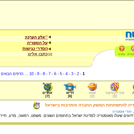
על הספריה
הסדרי נגישות
כתבו אלינו
1
-
2
-
3
-
4
-
5
-
6
-
7
-
8
-
9
-
10
...
הדפים הבאים
.
ערך לקסיקוני
שמע
וידיאו
אתרים
]
7
[
]
6
[
]
0
[
]
0
[
ריה להתפתחות המשק החברה והתרבות בישראל
,
יהודי אוסטריה
דועים שעלו מאוסטריה למדינת ישראל בתחומים השונים: משפט, רפואה, מדע, תיירות