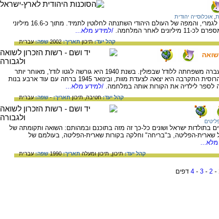
ת
,
אוכלוסייה יהודית
בעקבות השואה לבה של יהדות אירופה נהרס לגמרי, והמפה של העולם היהודי השתנתה לחלוטין לתמיד. מתוך כ-16.6 מיליוני
/למידע מלא...
קהל יעד:
תיכון
תאריך:
2002
שפה:
עברית
שואה
הרט יפה, ילידת ישראל, 1925. בשנת 1927, עברה משפחתה ללודז' שבפולין. בשנת 1940 היא גורשה לגטו לודז', מאוחר יותר
לאושוויץ-בירקנאו, ומשם לגרמניה. כשהחזית הרוסית התקרבה היא יצאה לצעדת מוות, ובינואר 1945 ברחה עם עוד ארבע בנות
 לספר לילדיה את הקורות אותה במלחמה.
/למידע מלא...
קהל יעד:
חטיבה,
תיכון
תאריך:
-
שפה:
עברית
ליטים
ים בתולדות ישראל ושונים כל-כך זה מזה בתוכנם ובמהותם: השואה ותקומתה של
שארית-הפליטה, ב"בריחה" וחלקה בקורות שארית-הפליטה, בעולמם של
מלא...
קהל יעד:
תיכון,
תיכון ומעלה
תאריך:
1990
שפה:
עברית
-
2
-
3
-
4
דפים