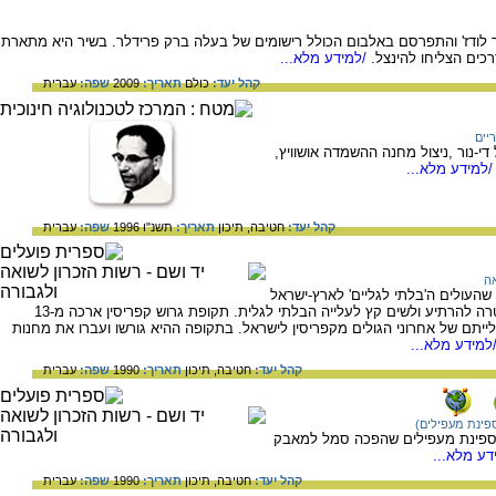
ר לודז' והתפרסם באלבום הכולל רישומים של בעלה ברק פרידלר. בשיר היא מתארת
ים הצליחו להינצל.
/למידע מלא...
קהל יעד:
כולם
תאריך:
2009
שפה:
עברית
יים
די-נור ,ניצול מחנה ההשמדה אושוויץ,
למידע מלא...
קהל יעד:
חטיבה,
תיכון
תאריך:
תשנ"ו 1996
שפה:
עברית
אה
 בריטניה שהעולים ה'בלתי לגליים' לארץ-ישראל
יגורשו לקפריסין ויושמו שם במעצר, וזאת במטרה להרתיע ולשים קץ לעלייה הבלתי לגלית. תקופת גרוש קפריסין ארכה מ-13
194, עד 10 בפברואר 1949, עם עלייתם של אחרוני הגולים מקפריסין לישראל. בתקופה ההיא גורשו ועברו את מחנות
למידע מלא...
קהל יעד:
חטיבה,
תיכון
תאריך:
1990
שפה:
עברית
פינת מעפילים)
), ספינת מעפילים שהפכה סמל למאבק
דע מלא...
קהל יעד:
חטיבה,
תיכון
תאריך:
1990
שפה:
עברית