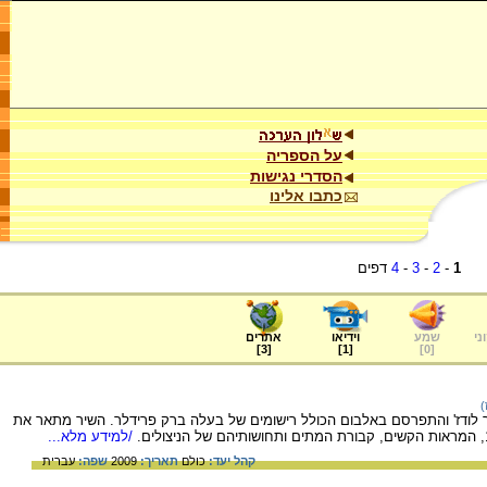
על הספריה
הסדרי נגישות
כתבו אלינו
1
-
2
-
3
-
4
דפים
ני
שמע
וידיאו
אתרים
]
3
[
]
1
[
]
0
[
)
ר לודז' והתפרסם באלבום הכולל רישומים של בעלה ברק פרידלר. השיר מתאר את
/למידע מלא...
קהל יעד:
כולם
תאריך:
2009
שפה:
עברית