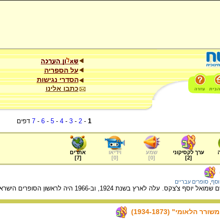
על הספריה
הסדרי נגישות
כתבו אלינו
1
-
2
-
3
-
4
-
5
-
6
-
7
דפים
ערך לקסיקוני
שמע
וידיאו
אתרים
]
7
[
]
0
[
]
0
[
]
2
[
וסף
,
סופרים עבריים
לארץ בשנת 1924, וב-1966 היה לראשון הסופרים הישראליים שזכה בפרס נובל לספרות.
 הלאומי" (1934-1873)