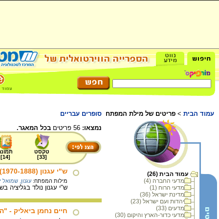
עמוד הבית
>
פריטים של מילת המפתח
סופרים עבריים
נמצאו:
56 פריטים
בכל המאגר.
טקסט
תמונה
]
14
[
]
33
[
ש"י עגנון (1970-1888)
עמוד הבית (26)
מדעי החברה (4)
מילות המפתח:
עגנון, שמואל י
ש"י עגנון נולד בגליציה בשם שמואל יוסף צ'צקס. עלה 
מדעי הרוח (1)
מדינת ישראל (36)
יהדות ועם ישראל (23)
מדעים (33)
חיים נחמן ביאליק - "המשורר
מדעי כדור-הארץ והיקום (30)