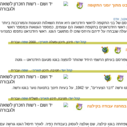
ט מתוך יומני התקופה
אקוב, אדם
ם של בני התקופה לראשי היודנראט היא אחת השאלות הטעונות והמורכבות ביותר
ן ראשי היודנראטים בתקופת השואה הם עצומים, כמספר הגטאות וכמספר ראשי
ה שנבחרו על ידיהם והיחס שזכו לו מתושבי הגטו. ראשי היודנראט נתפסו כמנהיגי
קהל יעד:
תיכון,
תיכון ומעלה
תאריך:
, 2000
שפה:
עברית
שפורסם בעיתון הרשמי היחיד שהותר להפצה בגטו מטעם היודנראט – גזטה
קהל יעד:
חטיבה,
תיכון
תאריך:
,
שפה:
עברית
מתוך עיתון המחתרת של הנוער הגורדונאי בגטו ורשה "דבר הצעירים", יוני 1942, על בעיות חינוך בתנועת נוער בגטו ורשה.
קהל יעד:
חטיבה,
תיכון
תאריך:
תשל"ח
שפה:
עברית
 במחנה עבודה בקילצה
חתה בגטו קילצה, שם אולצה לעסוק בעבודות כפיה. לאחר חיסול הגטו גורשה עם