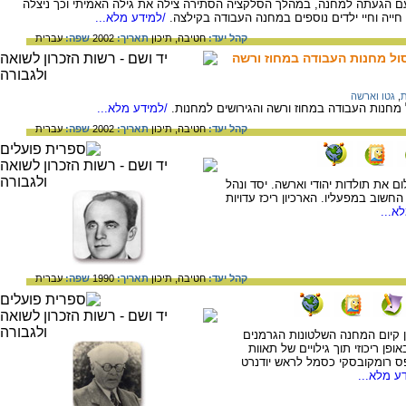
תה לאושוויץ בירקנאו בהיותה בת 12. עם הגעתה למחנה, במהלך הסלקציה הסתירה צילה את גילה האמיתי וכך ניצלה
יה וחיי ילדים נוספים במחנה העבודה בקילצה.
/למידע מלא...
קהל יעד:
חטיבה,
תיכון
תאריך:
2002
שפה:
עברית
ול מחנות העבודה במחוז ורשה
ת
,
גטו וארשה
מחנות העבודה במחוז ורשה והגירושים למחנות.
/למידע מלא...
קהל יעד:
חטיבה,
תיכון
תאריך:
2002
שפה:
עברית
לום את תולדות יהודי וארשה. יסד ונהל
חשוב במפעליו. הארכיון ריכז עדויות
א...
קהל יעד:
חטיבה,
תיכון
תאריך:
1990
שפה:
עברית
ן קיום המחנה השלטונות הגרמנים
ופן ריכוזי תוך גילויים של תאוות
פס רומקובסקי כסמל לראש יודנרט
ע מלא...