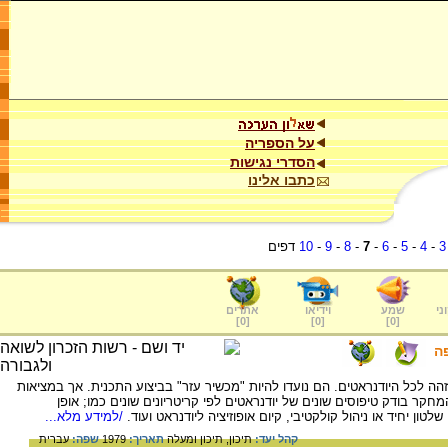
על הספריה
הסדרי נגישות
כתבו אלינו
3
-
4
-
5
-
6
-
7
-
8
-
9
-
10
דפים
ני
שמע
וידיאו
אתרים
]
0
[
]
0
[
]
0
[
ה
זהה לכל היודנראטים. הם נועדו להיות "מכשיר עזר" בביצוע התכנית. אך במציאות
מחקר בודק טיפוסים שונים של יודנראטים לפי קריטריונים שונים כמו; אופן
לטון יחיד או ניהול קולקטיבי, קיום אופוזיציה ליודנראט ועוד.
/למידע מלא...
קהל יעד:
תיכון,
תיכון ומעלה
תאריך:
1979
שפה:
עברית