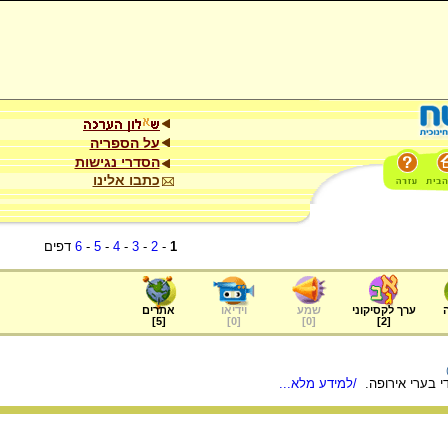
על הספריה
הסדרי נגישות
כתבו אלינו
1
-
2
-
3
-
4
-
5
-
6
דפים
ערך לקסיקוני
שמע
וידיאו
אתרים
]
5
[
]
0
[
]
0
[
]
2
[
די בערי אירופה.
/למידע מלא...