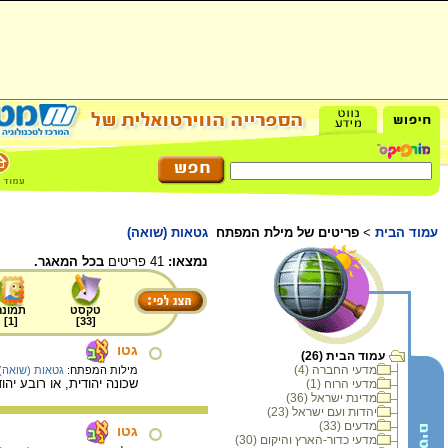
עמוד הבית
>
פריטים של מילת המפתח
גטאות (שואה)
נמצאו:
41 פריטים
בכל המאגר.
טקסט
תמונה
]
1
[
]
33
[
גטו
עמוד הבית (26)
מדעי החברה (4)
מילות המפתח:
גטאות (שואה)
שכונה יהודית, או רובע יהו
מדעי הרוח (1)
מדינת ישראל (36)
יהדות ועם ישראל (23)
מדעים (33)
גטו
מדעי כדור-הארץ והיקום (30)