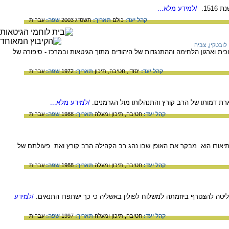
15.
/למידע מלא...
קהל יעד:
כולם
תאריך:
תשס"ג 2003
שפה:
עברית
לובטקין, צביה
וכית וארגון הלחימה וההתנגדות של היהודים מתוך הגיטאות ובמרכז - סיפורה של
קהל יעד:
יסודי,
חטיבה,
תיכון
תאריך:
1972
שפה:
עברית
רת דמותו של הרב קורץ והתנהלותו מול הגרמנים.
/למידע מלא...
קהל יעד:
חטיבה,
תיכון ומעלה
תאריך:
1988
שפה:
עברית
ועד המשלוח האחרון של יהודים להשמדה. בתיאורו הוא מבקר את האופן שבו נהג רב הקהילה הרב קורץ ואת פעולתם של
קהל יעד:
חטיבה,
תיכון ומעלה
תאריך:
1988
שפה:
עברית
טה להצטרף ביוזמתה למשלוח לפולין באשליה כי כך ישתפרו התנאים.
/למידע
קהל יעד:
חטיבה,
תיכון ומעלה
תאריך:
1997
שפה:
עברית