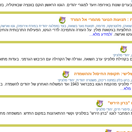
ערים שונות באירופה ויועד למגורי יהודים. הגטו הראשון הוקם בוונציה שבאיטליה, בשנת 16
 : תנועות הנוער מהמרי אל המרד
שואה)
,
פלוטניצקה, פרומה
,
תנועות נוער בשואה
,
בונד (מפלגה יהודית במזרח אירופה)
,
גטו וארשה
,
החלוציות בגיטאות פולין: על העזרה והתמיכה לדרי הגיטו, הפעילות התרבותית והחינ
יטו וארשה.
/למידע מלא...
,
יהודי סלוניקי
 בקהילת סלוניקי ערב השואה, וגורלה של הקהילה עם הכיבוש הגרמני. בעדות מתוא
שלישי: תקופת החיסול וההשמדה
,
ברגן-בלזן (מחנה ריכוז)
,
משטרה יהודית
,
יהודי סלוניקי
ז'ק לוי מתאר את גורל יהודי סלוניקי מהקמת הגטו בפברואר 1943 
מלא...
"ברון הירש"
,
סיפורי חיים
,
יהודי סלוניקי
מחבר לגטו "ברון הירש" בסלוניקי וקשיי ההתארגנות במקום החדש. המשפחה מחלי