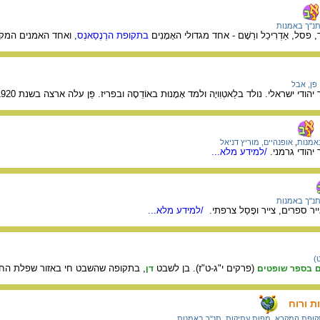
נ"ך באמנות
בתקופת הרֶנֶסַאנְס
, ואחד האמנים המקו
פן, אבל
אמנות
,
אופנהיים, מוריץ דניאל
/למידע מלא...
נ"ך באמנות
/למידע מלא...
)
(פרקים י"ג-ט"ז). בן לשבט
, בתקופה שהשבט חי באזור שפלת החו
בספר שופטים
דן
ת ורוח
קופת המקרא
,
מפות עתיקות
,
תנ"ך באמנות