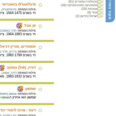
טכנולוגיה ומוצרים (61)
מיכלאנג'לו בואונרוטי
מתמטיקה וסטטיסטיקה (48)
אמנויות (29)
מילות המפתח:
מיכאלאנג'לו
,
ת
אחר (6)
חי בשנים 1564-1475. צייר, פסל, אַדְרִיכַל ורַשָׁם - אחד מגדולי האָמָנִים
ישראל (חדש) (3)
פן אבל
מילות המפתח:
תנ"ך באמנות
,
חי בשנים 1964-1883. צייר יהודי ישראלי. נולד בלַאטְוִויָה ולמד אָמָנוּת באוֹדֵסָה ובפריז. פַּן עלה ארצה בשנת 1920 ונמנה עם מורי האקדמיה לאמנות "בצלאל".
אופנהיים, מוריץ דניאל
מילות המפתח:
ציירים
,
תנ"ך ב
חי בשנים 1882-1799. צייר יהודי גרמני.
דורה, (פול) גוסטב
מילות המפתח:
דורה, גוסטב
,
ת
חי בשנים 1883-1832. מאייר ספרים, צייר ופָסַל צרפתי.
שמשון
מילות המפתח:
שמשון (השופט
שמשון הוא אחרון ה
שופטים
דעת : מרכז לימודי יהדו
מילות המפתח:
זמן במקרא
,
ת