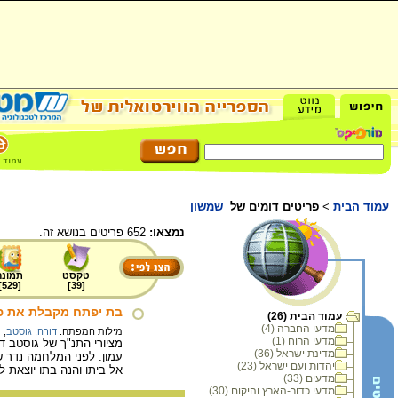
עמוד הבית
>
פריטים דומים של
שמשון
נמצאו:
652 פריטים בנושא זה.
טקסט
תמונה
]
529
[
]
39
[
בת יפתח מקבלת את פנ
עמוד הבית (26)
מדעי החברה (4)
מילות המפתח:
דורה, גוסטב
,
ת
מדעי הרוח (1)
מדינת ישראל (36)
עמון. לפני המלחמה נדר ש
יהדות ועם ישראל (23)
אל ביתו והנה בתו יוצאת ל
מדעים (33)
מדעי כדור-הארץ והיקום (30)