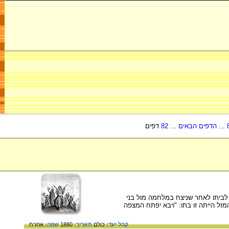
...
הדפים הבאים
...
82
דפים
בשופטים י"א. יפתח חזר לביתו לאחר שניצח במלחמה מול בני
זל הייתה זו בתו: "ויבא יפתח המצפה
קהל יעד:
כולם
תאריך:
1880
שפה:
אחרת