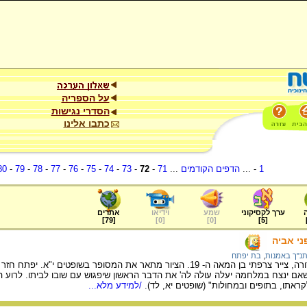
על הספריה
הסדרי נגישות
כתבו אלינו
1
- ...
הדפים הקודמים
...
71
-
72
-
73
-
74
-
75
-
76
-
77
-
78
-
79
-
80
ערך לקסיקוני
שמע
וידיאו
אתרים
]
79
[
]
0
[
]
0
[
]
5
[
י אביה
נ"ך באמנות
,
בת יפתח
מציורי התנ"ך של גוסטב דורה, צייר צרפתי בן המאה ה- 19. הציור מתאר את המסופר 
אם ינצח במלחמה יעלה עולה לה' את הדבר הראשון שיפגוש עם שובו לביתו. לרוע המ
קראתו, בתופים ובמחולות" (שופטים יא, לד).
/למידע מלא...