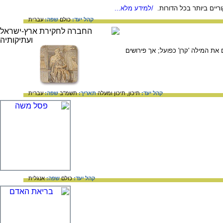
ריים ביותר בכל הדורות.
/למידע מלא...
קהל יעד:
כולם
שפה:
עברית
מרבית הפירושים מבינים את המילה 'קרן' כפועל; אך פירושים
קהל יעד:
תיכון,
תיכון ומעלה
תאריך:
תשמ"ב
שפה:
עברית
קהל יעד:
כולם
שפה:
אנגלית