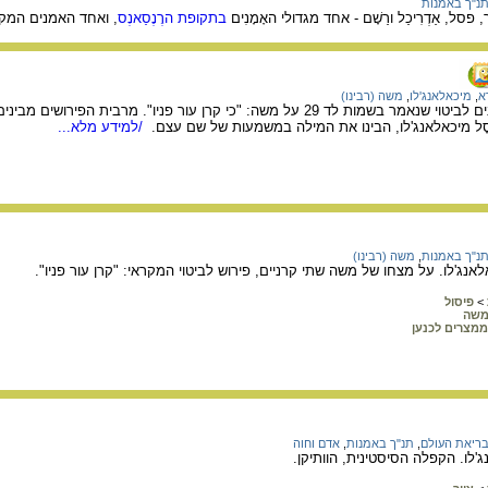
נ"ך באמנות
בתקופת הרֶנֶסַאנְס
, ואחד האמנים המקו
א
,
מיכאלאנג'לו
,
משה (רבינו)
המאמר סוקר פירושים שונים לביטוי שנאמר בשמות לד 29 על משה: "כי קרן עור פניו". 
סָל מיכאלאנג'לו, הבינו את המילה במשמעות של שם עצם.
/למידע מלא...
נ"ך באמנות
,
משה (רבינו)
ג'לו. על מצחו של משה שתי קרניים, פירוש לביטוי המקראי: "קרן עור פניו".
>
פיסול
שה
ממצרים לכנען
ריאת העולם
,
תנ"ך באמנות
,
אדם וחוה
לו. הקפלה הסיסטינית, הוותיקן.