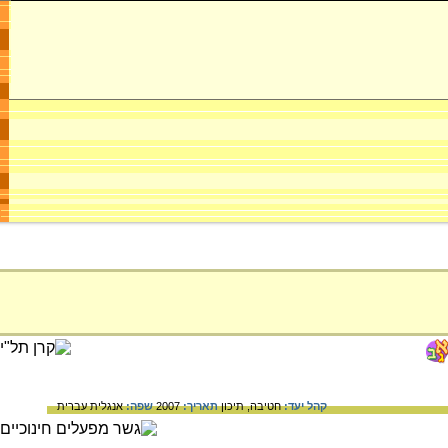
קהל יעד:
חטיבה,
תיכון
תאריך:
2007
שפה:
אנגלית
עברית