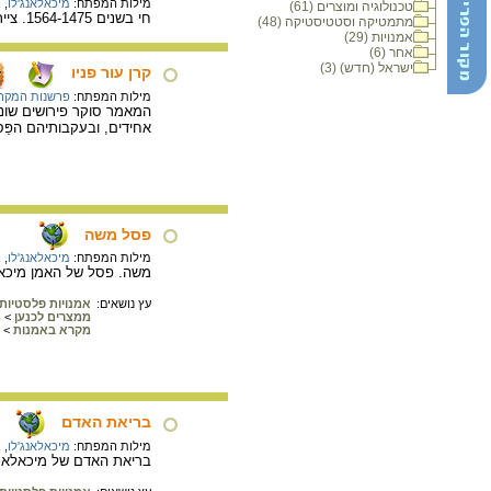
מילות המפתח:
מיכאלאנג'לו
,
ת
טכנולוגיה ומוצרים (61)
חי בשנים 1564-1475. צייר, פסל, אַדְרִיכַל ורַשָׁם - אחד מגדולי האָמָנִים
מתמטיקה וסטטיסטיקה (48)
אמנויות (29)
אחר (6)
ישראל (חדש) (3)
קרן עור פניו
מילות המפתח:
פרשנות המקר
אחידים, ובעקבותיהם הפַּ
פסל משה
מילות המפתח:
מיכאלאנג'לו
,
ת
משה. פסל של האמן מיכאלאנ
עץ נושאים:
אמנויות פלסטיות
ממצרים לכנען
>
מ
מקרא באמנות
>
בריאת האדם
מילות המפתח:
מיכאלאנג'לו
,
ב
בריאת האדם של מיכאלאנג'