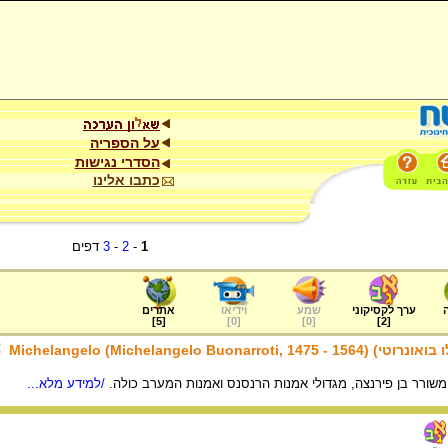
על הספריה
הסדרי נגישות
כתבו אלינו
1
-
2
-
3
דפים
ערך לקסיקוני
שמע
וידיאו
אתרים
]
5
[
]
0
[
]
0
[
]
2
[
Michelangelo (Michelangelo Buona
ומשורר בן פירנצה, מגדולי אמנות הרנסנס ואמנות המערב כולה.
/למידע מלא...