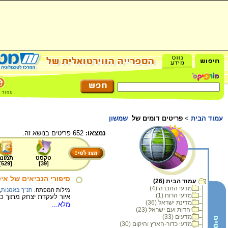
עמוד הבית
>
פריטים דומים של
שמשון
נמצאו:
652 פריטים בנושא זה.
טקסט
תמונה
]
529
[
]
39
[
סיפורי הנביאים של אי
עמוד הבית (26)
מדעי החברה (4)
מילות המפתח:
תנ"ך באמנות
,
מדעי הרוח (1)
איור לעקדת יצחק מתוך כתב יד פרסי בשם 
מדינת ישראל (36)
מלא...
יהדות ועם ישראל (23)
מדעים (33)
מדעי כדור-הארץ והיקום (30)