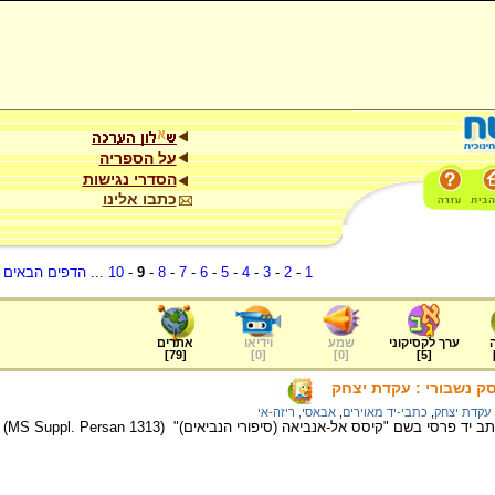
על הספריה
הסדרי נגישות
כתבו אלינו
1
-
2
-
3
-
4
-
5
-
6
-
7
-
8
-
9
-
10
...
הדפים הבאים
.
ערך לקסיקוני
שמע
וידיאו
אתרים
]
79
[
]
0
[
]
0
[
]
5
[
סק נשבורי : עקדת יצחק
עקדת יצחק
,
כתבי-יד מאוירים
,
אבאסי, ריזה-אי
"קיסס אל-אנביאה (סיפורי הנביאים)" (MS Suppl. Persan 1313) מהשנים 1565-1635 לערך.