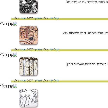
לערך. תנוחת גופו של אברהם צוירה באופן שתזכיר את הצליבה של
קהל יעד:
כולם
תאריך:
2007
שפה:
כולם
ציור קיר מעל גומחת ארון הקודש בבית הכנסת. מימין- תיאור עקדת יצחק, במרכז- ציור המקדש ומשמאל- מנורה, לולב ואתרוג. דורא אירופוס 245
קהל יעד:
כולם
תאריך:
2007
שפה:
כולם
בצרפת. הדמויות משמאל לימין:
קהל יעד:
כולם
תאריך:
2007
שפה:
כולם