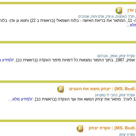
עדן
תנ"ך באמנות
,
גן עדן
,
אדם וחוה
,
שנהבים
גילוף שנהב מסוף המאה ה- 11, המתאר את בריאת 
לא...
עקדת יצחק
,
אופק , אברהם
 העקדה (בראשית כב).
/למידע מ
עקדת יצחק
,
כתבי יד (מקרא)
/למידע מלא...
עקדת יצחק