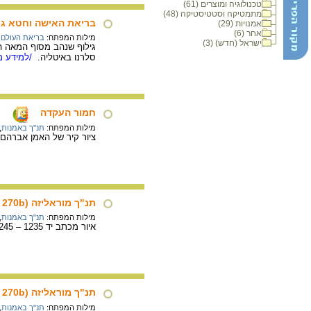
טכנולוגיה ומוצרים (61)
מתמטיקה וסטטיסטיקה (48)
בריאת האישה וחטא גן 
אמנויות (29)
אחר (6)
מילות המפתח:
בריאת העולם
,
ישראל (חדש) (3)
סלרנו באיטליה.
/למידע מ
חמור העקדה
מילות המפתח:
תנ"ך באמנות
,
ציור קיר של האמן אברהם אופק, 1987, בתוך החמור נמצאות כל דמויות סיפור
תנ"ך מוראליזה (MS. Bodl. 270b) : יצחק נושא את העצים
מילות המפתח:
תנ"ך באמנות
,
איור מכתב יד 1235 – 1245 לערך. מתאר את יצחק הנושא את עצי העקדה (בראשית כב).
תנ"ך מוראליזה (MS. Bodl. 270b) : עקדת יצחק
מילות המפתח:
תנ"ך באמנות
,