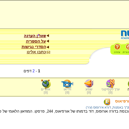
על הספריה
הסדרי נגישות
כתבו אלינו
1
-
2
דפים
ערך לקסיקוני
שמע
וידיאו
אתרים
]
0
[
]
0
[
]
0
[
]
0
[
ורפיאוס
נ"ך באמנות
,
דורא אירופוס (עיר)
פוס, דוד בדמותו של אורפיאוס, 244, פרסקו. המוזיאון הלאומי של סוריה, דמשק.