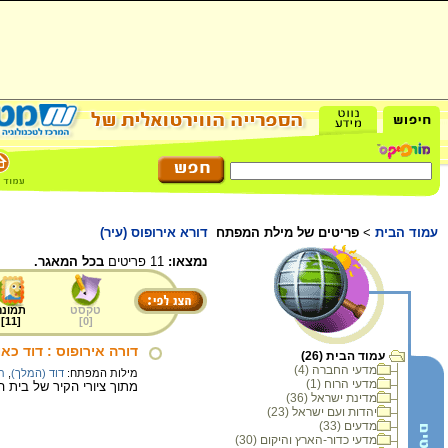
עמוד הבית
>
פריטים של מילת המפתח
דורא אירופוס (עיר)
נמצאו:
11 פריטים
בכל המאגר.
טקסט
תמונה
]
11
[
]
0
[
דורה אירופוס : דוד כא
עמוד הבית (26)
מדעי החברה (4)
מילות המפתח:
דוד (המלך)
,
ת
מדעי הרוח (1)
מתוך ציורי הקיר של בית הכנסת בדורה אורו
מדינת ישראל (36)
יהדות ועם ישראל (23)
מדעים (33)
מדעי כדור-הארץ והיקום (30)