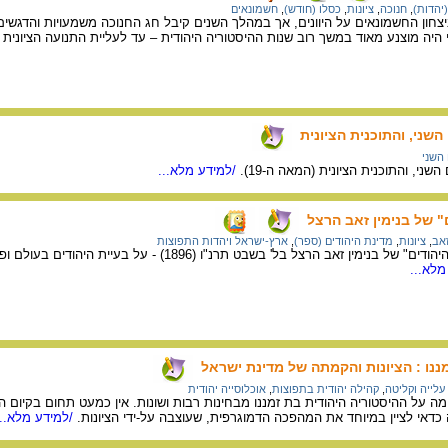
(יהדות)
,
חנוכה
,
ציונות
,
כסלו (חודש)
,
חשמונאים
צחון החשמונאים על היוונים, אך במהלך השנים קיבל חג החנוכה משמעויות והדגשים
 היה מוצנע מאוד במשך רוב שנות ההיסטוריה היהודית – עד לעליית התנועה הציונית בסו
השני, והתוכנית הציונית
 השני
ני, והתוכנית הציונית (המאה ה-19).
/למידע מלא...
" של בנימין זאב הרצל
זאב
,
ציונות
,
מדינת היהודים (ספר)
,
ארץ-ישראל ויהדות התפוצות
על פרסום הספר "מדינת היהודים" של בנימין זאב הרצל בל' בשבט ת
מלא...
ננו : הציונות והקמתה של מדינת ישראל
עלייה וקליטה
,
קהילה יהודית בתפוצות
,
אוכלוסייה יהודית
מה על ההיסטוריה היהודית בת זמננו מבחינות רבות ושונות. אין כמעט תחום בקיום
כדאי לציין במיוחד את המהפכה הדמוגרפית, שעוצבה על-ידי הציונות.
/למידע מלא...