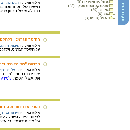
טכנולוגיה ומוצרים (61)
מילות המפתח:
חגים ומועדים 
מתמטיקה וסטטיסטיקה (48)
ראשיתו של חג החנוכה בני
אמנויות (29)
כחג לאומי של ניצחון צבאי
אחר (6)
ישראל (חדש) (3)
הקיסר הגרמני, וילהלם 
מילות המפתח:
ציונות
,
וילהלם
על הקיסר הגרמני, וילהלם הש
פרסום "מדינת היהודים
מילות המפתח:
הרצל, בנימין 
ועל גלגולי הספר.
/למידע 
דמוגרפיה יהודית בת-זמ
מילות המפתח:
ציונות
,
הגירה
,
לציונות הייתה השפעה עצו
של מדינת ישראל. בין אלה 