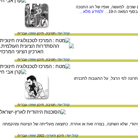
 שונים. למעשה, אופיו של חג החנוכה
ף המאה ה-19...
/למידע מלא...
קהל יעד:
חטיבה,
תיכון
שפה:
עברית
קהל יעד:
חטיבה,
תיכון
שפה:
עברית
רנ"ו (1896) - על בעיית היהודים בעולם ופתרונה לפי הרצל, על התגובות לתכניתו
קהל יעד:
חטיבה,
תיכון
שפה:
עברית
 היהודי, שלא השתנה, בצורה זאת או אחרת, כתוצאה מעלייתה של הציונות ומהקמתה
קהל יעד:
תיכון
תאריך:
2002
שפה:
עברית