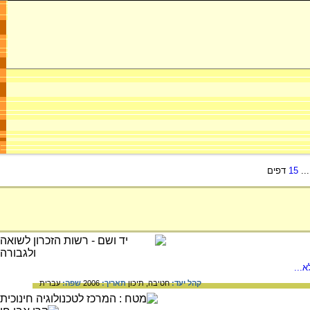
..
15
דפים
...
קהל יעד:
חטיבה,
תיכון
תאריך:
2006
שפה:
עברית