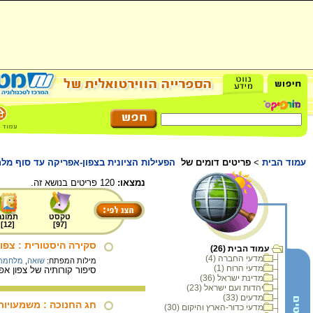
עמוד הבית
>
פריטים דומים של
הפעילות הציונית בצפון-אפריקה עד סוף מל
נמצאו:
120 פריטים בנושא זה.
טקסט
תמונה
]
12
[
]
97
[
סקירה היסטורית : צפו
עמוד הבית (26)
מדעי החברה (4)
מילות המפתח:
שואה
,
מלחמת 
מדעי הרוח (1)
סיפור קורותיה של צפון אפ
מדינת ישראל (36)
יהדות ועם ישראל (23)
מדעים (33)
חג החנוכה : משמעויות
מדעי כדור-הארץ והיקום (30)