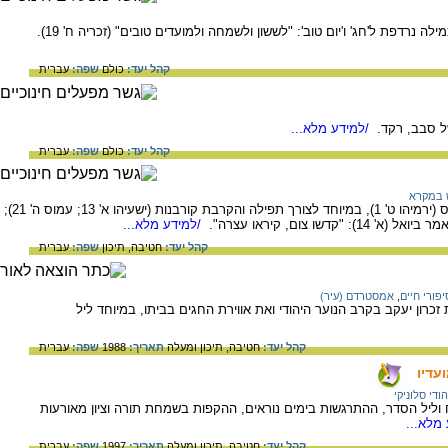
 נרדפת ל'חג' ו'יום טוב': "לששון ולשמחה ולמועדים טובים" (זכריה ח' 19).
קהל יעד:
כולם
שפה:
עברית
של סבב, רקד.
/למידע מלא...
קהל יעד:
כולם
שפה:
עברית
 במקרא
בלשון המקרא עצרה, עצרת, היא אסיפה וכינוס (ירמיהו ט' 1), במיוחד לצורך תפילה והקרבת קורבנות (ישעיהו א' 13; עמוס ה' 21);
ו צום, קיראו עצרה".
/למידע מלא...
קהל יעד:
חטיבה,
תיכון
שפה:
עברית
יפורי חיים
,
אמסטרדם (עיר)
רון יעקב בקרב הנוער היהודי ואת אווירת החגים בביתו, במיוחד ליל
קהל יעד:
חטיבה,
תיכון ומעלה
תאריך:
1988
שפה:
עברית
עדיו
הודי סלוניקי
 וליל הסדר, ההתרגשות בימים נוראים, ההקפות בשמחת תורה וציון מאורעות
מלא...
קהל יעד:
חטיבה,
תיכון ומעלה
תאריך:
1997
שפה:
עברית