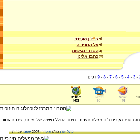
על הספריה
הסדרי נגישות
כתבו אלינו
-
3
-
4
-
5
-
6
-
7
-
8
-
9
דפים
ני
שמע
וידיאו
אתרים
]
42
[
]
0
[
]
0
[
1 לפסה"נ, מצוין כיום חג בספר מקבים ב' ובמגילת תענית - חיבור הכולל רשימה של ימי חג, שבהם אסור
קהל יעד:
כולם
תאריך:
2007
שפה:
עברית