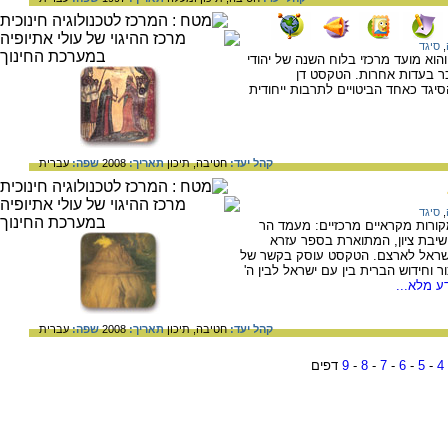
,
סיגד
הוא מועד מרכזי בלוח השנה של יהודי
מוכר בעדות אחרות. הטקסט דן
סיגד כאחד הביטויים לתרבות ייחודית
קהל יעד:
חטיבה,
תיכון
תאריך:
2008
שפה:
עברית
,
סיגד
 מקורות מקראיים מרכזיים: מעמד הר
 ושיבת ציון, המתוארת בספר עזרא
 ישראל לארצם. הטקסט עוסק בקשר של
ר וחידוש הברית בין עם ישראל לבין ה'
ע מלא...
קהל יעד:
חטיבה,
תיכון
תאריך:
2008
שפה:
עברית
4
-
5
-
6
-
7
-
8
-
9
דפים